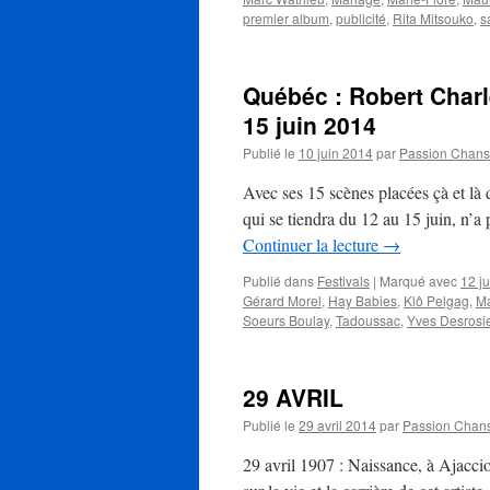
premier album
,
publicité
,
Rita Mitsouko
,
s
Québéc : Robert Charl
15 juin 2014
Publié le
10 juin 2014
par
Passion Chan
Avec ses 15 scènes placées çà et là
qui se tiendra du 12 au 15 juin, n’a
Continuer la lecture
→
Publié dans
Festivals
|
Marqué avec
12 ju
Gérard Morel
,
Hay Babies
,
Klô Pelgag
,
Ma
Soeurs Boulay
,
Tadoussac
,
Yves Desrosi
29 AVRIL
Publié le
29 avril 2014
par
Passion Chan
29 avril 1907 : Naissance, à Ajacci