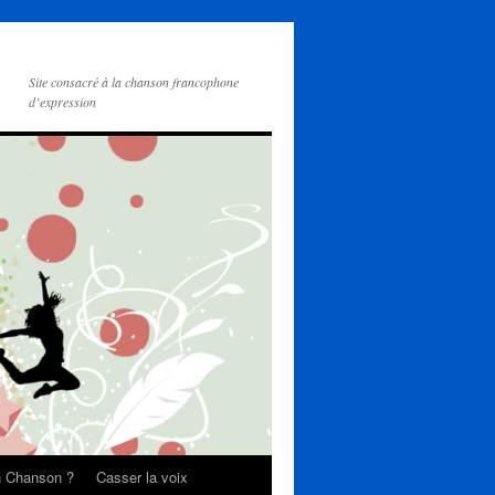
Site consacré à la chanson francophone
d’expression
on Chanson ?
Casser la voix