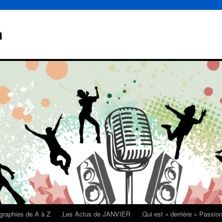
n
graphies de A à Z
.Les Actus de JANVIER
.Qui est « derrière » Passi