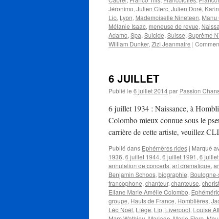
Jéronimo
,
Julien Clerc
,
Julien Doré
,
Karin
Lio
,
Lyon
,
Mademoiselle Nineteen
,
Manu
Mélanie Isaac
,
meneuse de revue
,
Naiss
Adamo
,
Spa
,
Suicide
,
Suisse
,
Suprême 
William Dunker
,
Zizi Jeanmaire
|
Comment
6 JUILLET
Publié le
6 juillet 2014
par
Passion Chan
6 juillet 1934 : Naissance, à Hombl
Colombo mieux connue sous le pse
carrière de cette artiste, veuille
Publié dans
Ephémères rides
|
Marqué a
1936
,
6 juillet 1944
,
6 juillet 1991
,
6 juille
annulation de concerts
,
art dramatique
,
ar
Benjamin Schoos
,
biographie
,
Boulogne-
francophone
,
chanteur
,
chanteuse
,
choris
Eliane Marie Amélie Colombo
,
Ephéméri
groupe
,
Hauts de France
,
Homblières
,
Ja
Léo Noël
,
Liège
,
Lio
,
Liverpool
,
Louise At
Marc Wathieu
,
Mariage
,
Marie-Flore
,
Mau