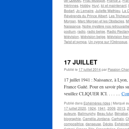
de Québec
,
Fnac Musique
,
France 2
,
Fran
Hérinnes
,
Hobby
,
Huy!
,
Ici et maintenant
,
Bodart
,
Jo Lemaire
,
Juliette Wathieu
,
La C
Révérends du Prince Albert
,
Les Tricheur
Morgan
,
Marc Morgan et les Obstacles
,
M
Naissance
,
Notre mystère nos retrouvaill
podium
,
radio
,
radio belge
,
Radio Rectan
télévision
,
télévision belge
,
télévision fra
Twist et sympa
,
Un cygne sur l'Orénoque
,
17 JUILLET
Publié le
17 juillet 2014
par
Passion Cha
17 juillet 1941 : Naissance, à Lyo
France Gaité. Pour en savoir plus sur 
veuillez CLIQUER ICI. . . . …
Cont
Publié dans
Ephémères rides
|
Marqué a
17 juillet 2020
,
1924
,
1941
,
2009
,
2013
,
2
auteure
,
Balimurphy
,
Beau futur
,
Bénabar
biographie
,
Camélia Jordana
,
Carhaix
,
C
compositrice
,
danseuse
,
Décès
,
Ephémér
Cabrel
,
Franco Tills
,
Francofolies
,
Francof