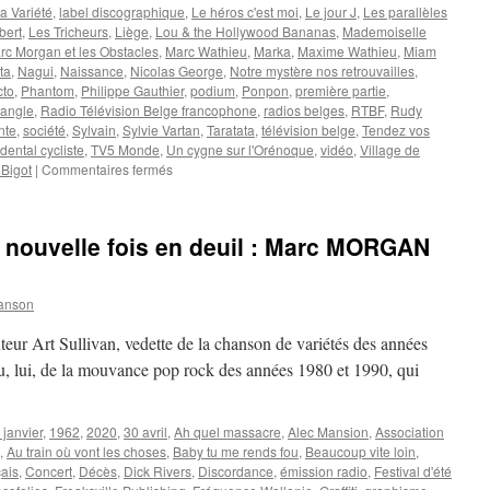
a Variété
,
label discographique
,
Le héros c'est moi
,
Le jour J
,
Les parallèles
bert
,
Les Tricheurs
,
Liège
,
Lou & the Hollywood Bananas
,
Mademoiselle
rc Morgan et les Obstacles
,
Marc Wathieu
,
Marka
,
Maxime Wathieu
,
Miam
ta
,
Nagui
,
Naissance
,
Nicolas George
,
Notre mystère nos retrouvailles
,
cto
,
Phantom
,
Philippe Gauthier
,
podium
,
Ponpon
,
première partie
,
tangle
,
Radio Télévision Belge francophone
,
radios belges
,
RTBF
,
Rudy
nte
,
société
,
Sylvain
,
Sylvie Vartan
,
Taratata
,
télévision belge
,
Tendez vos
dental cycliste
,
TV5 Monde
,
Un cygne sur l'Orénoque
,
vidéo
,
Village de
sur
Bigot
|
Commentaires fermés
MORGAN
Marc
 nouvelle fois en deuil : Marc MORGAN
anson
nteur Art Sullivan, vedette de la chanson de variétés des années
ssu, lui, de la mouvance pop rock des années 1980 et 1990, qui
 janvier
,
1962
,
2020
,
30 avril
,
Ah quel massacre
,
Alec Mansion
,
Association
,
Au train où vont les choses
,
Baby tu me rends fou
,
Beaucoup vite loin
,
ais
,
Concert
,
Décès
,
Dick Rivers
,
Discordance
,
émission radio
,
Festival d'été