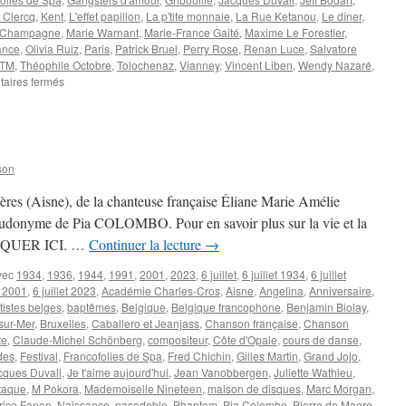
ans
 Clercq
,
Kent
,
L'effet papillon
,
La p'tite monnaie
,
La Rue Ketanou
,
Le dîner
,
 Champagne
,
Marie Warnant
,
Marie-France Gaité
,
Maxime Le Forestier
,
ance
,
Olivia Ruiz
,
Paris
,
Patrick Bruel
,
Perry Rose
,
Renan Luce
,
Salvatore
NTM
,
Théophile Octobre
,
Tolochenaz
,
Vianney
,
Vincent Liben
,
Wendy Nazaré
,
sur
aires fermés
17
JUILLET
son
ières (Aisne), de la chanteuse française Éliane Marie Amélie
udonyme de Pia COLOMBO. Pour en savoir plus sur la vie et la
z CLIQUER ICI. …
Continuer la lecture
→
vec
1934
,
1936
,
1944
,
1991
,
2001
,
2023
,
6 juillet
,
6 juillet 1934
,
6 juillet
t 2001
,
6 juillet 2023
,
Académie Charles-Cros
,
Aisne
,
Angelina
,
Anniversaire
,
tistes belges
,
baptêmes
,
Belgique
,
Belgique francophone
,
Benjamin Biolay
,
sur-Mer
,
Bruxelles
,
Caballero et Jeanjass
,
Chanson française
,
Chanson
te
,
Claude-Michel Schönberg
,
compositeur
,
Côte d'Opale
,
cours de danse
,
des
,
Festival
,
Francofolies de Spa
,
Fred Chichin
,
Gilles Martin
,
Grand Jojo
,
cques Duvall
,
Je t'aime aujourd'hui
,
Jean Vanobbergen
,
Juliette Wathieu
,
taque
,
M Pokora
,
Mademoiselle Nineteen
,
maison de disques
,
Marc Morgan
,
rice Fanon
,
Naissance
,
pasodoble
,
Phantom
,
Pia Colombo
,
Pierre de Maere
,