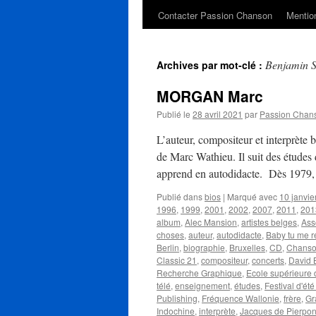
Contacter Passion Chanson
Mention
Benjamin 
Archives par mot-clé :
MORGAN Marc
Publié le
28 avril 2021
par
Passion Chan
L’auteur, compositeur et interprèt
de Marc Wathieu. Il suit des études 
apprend en autodidacte. Dès 1979,
Publié dans
bios
|
Marqué avec
10 janvie
1996
,
1999
,
2001
,
2002
,
2007
,
2011
,
201
album
,
Alec Mansion
,
artistes belges
,
Ass
choses
,
auteur
,
autodidacte
,
Baby tu me r
Berlin
,
biographie
,
Bruxelles
,
CD
,
Chanso
Classic 21
,
compositeur
,
concerts
,
David 
Recherche Graphique
,
Ecole supérieure 
télé
,
enseignement
,
études
,
Festival d'ét
Publishing
,
Fréquence Wallonie
,
frère
,
Gra
Indochine
,
interprète
,
Jacques de Pierpon