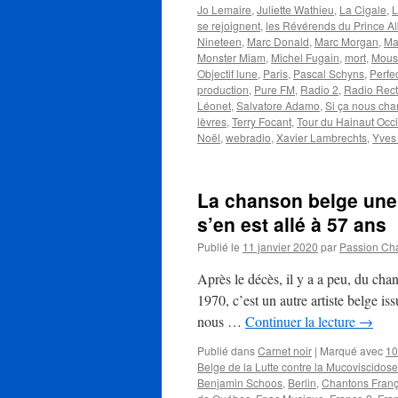
Jo Lemaire
,
Juliette Wathieu
,
La Cigale
,
L
se rejoignent
,
les Révérends du Prince Al
Nineteen
,
Marc Donald
,
Marc Morgan
,
Ma
Monster Miam
,
Michel Fugain
,
mort
,
Mous
Objectif lune
,
Paris
,
Pascal Schyns
,
Perfe
production
,
Pure FM
,
Radio 2
,
Radio Rec
Léonet
,
Salvatore Adamo
,
Si ça nous cha
lèvres
,
Terry Focant
,
Tour du Hainaut Occi
Noël
,
webradio
,
Xavier Lambrechts
,
Yves 
La chanson belge une
s’en est allé à 57 ans
Publié le
11 janvier 2020
par
Passion Ch
Après le décès, il y a a peu, du cha
1970, c’est un autre artiste belge i
nous …
Continuer la lecture
→
Publié dans
Carnet noir
|
Marqué avec
10
Belge de la Lutte contre la Mucoviscidose
Benjamin Schoos
,
Berlin
,
Chantons Franç