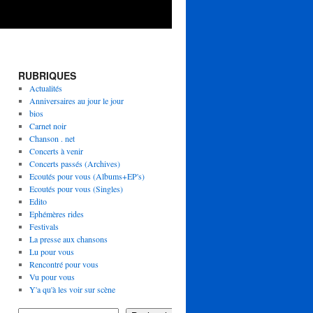
RUBRIQUES
Actualités
Anniversaires au jour le jour
bios
Carnet noir
Chanson . net
Concerts à venir
Concerts passés (Archives)
Ecoutés pour vous (Albums+EP's)
Ecoutés pour vous (Singles)
Edito
Ephémères rides
Festivals
La presse aux chansons
Lu pour vous
Rencontré pour vous
Vu pour vous
Y'a qu'à les voir sur scène