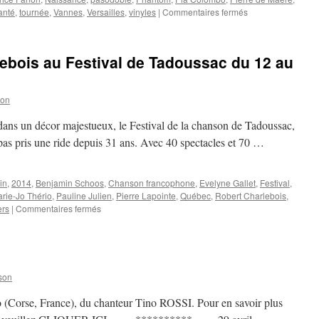
sur
anté
,
tournée
,
Vannes
,
Versailles
,
vinyles
|
Commentaires fermés
6
JUILLET
ebois au Festival de Tadoussac du 12 au
son
 dans un décor majestueux, le Festival de la chanson de Tadoussac,
 pas pris une ride depuis 31 ans. Avec 40 spectacles et 70 …
in
,
2014
,
Benjamin Schoos
,
Chanson francophone
,
Evelyne Gallet
,
Festival
,
rie-Jo Thério
,
Pauline Julien
,
Pierre Lapointe
,
Québec
,
Robert Charlebois
,
sur
ers
|
Commentaires fermés
Québéc
:
Robert
Charlebois
au
son
Festival
de
o (Corse, France), du chanteur Tino ROSSI. Pour en savoir plus
Tadoussac