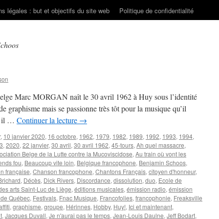
s légales : but et objectifs du site web
Politique de confidentialité
Schoos
son
e belge Marc MORGAN naît le 30 avril 1962 à Huy sous l’identité
de graphisme mais se passionne très tôt pour la musique qu’il
 il …
Continuer la lecture
→
r
,
10 janvier 2020
,
16 octobre
,
1962
,
1979
,
1982
,
1989
,
1992
,
1993
,
1994
,
3
,
2020
,
22 janvier
,
30 avril
,
30 avril 1962
,
45-tours
,
Ah quel massacre
,
ociation Belge de la Lutte contre la Mucoviscidose
,
Au train où vont les
ends fou
,
Beaucoup vite loin
,
Belgique francophone
,
Benjamin Schoos
,
n française
,
Chanson francophone
,
Chantons Français
,
citoyen d'honneur
,
Brichard
,
Décès
,
Dick Rivers
,
Discordance
,
dissolution
,
duo
,
Ecole de
des arts Saint-Luc de Liège
,
éditions musicales
,
émission radio
,
émission
é de Québec
,
Festivals
,
Fnac Musique
,
Francofolies
,
francophonie
,
Freaksville
ffiti
,
graphisme
,
groupe
,
Hérinnes
,
Hobby
,
Huy!
,
Ici et maintenant
,
t
,
Jacques Duvall
,
Je n'aurai pas le temps
,
Jean-Louis Daulne
,
Jeff Bodart
,