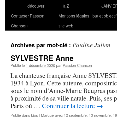
découvrir
à Z
JANVIE
Contacter Passion
Mentions légales : but et objecti
Chanson
site web
Pauline Julien
Archives par mot-clé :
SYLVESTRE Anne
Publié le
1 décembre 2020
par
Passion Chanson
La chanteuse française Anne SYLVESTRE
1934 à Lyon. Cette auteure, compositrice
sous le nom d’Anne-Marie Beugras pass
à proximité de sa ville natale. Puis, ses p
Paris où …
Continuer la lecture
→
Publié dans
bios
|
Marqué avec
12 septembre
,
13 novembre
,
19