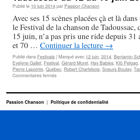
Publié le
10 juin 2014
par
Passion Chanson
Avec ses 15 scènes placées çà et là dans
le Festival de la chanson de Tadoussac, 
15 juin, n’a pas pris une ride depuis 31
et 70 …
Continuer la lecture
→
Publié dans
Festivals
|
Marqué avec
12 juin
,
2014
,
Benjamin Sc
Evelyne Gallet
,
Festival
,
Gérard Morel
,
Hay Babies
,
Klô Pelgag
Pierre Lapointe
,
Québec
,
Robert Charlebois
,
Soeurs Boulay
,
Ta
sur
Commentaires fermés
Québéc
:
Robert
Charlebois
Passion Chanson
Politique de confidentialité
au
Festival
de
Tadoussac
du
12