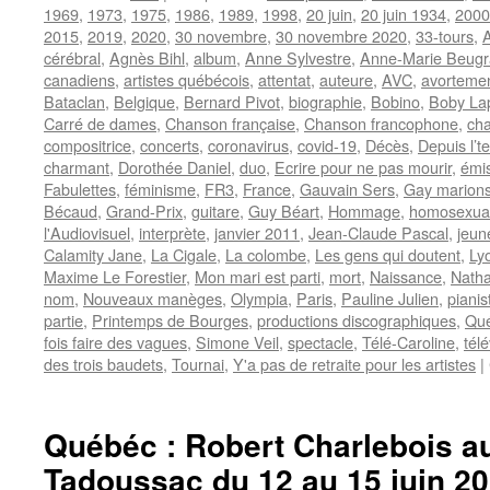
1969
,
1973
,
1975
,
1986
,
1989
,
1998
,
20 juin
,
20 juin 1934
,
2000
2015
,
2019
,
2020
,
30 novembre
,
30 novembre 2020
,
33-tours
,
cérébral
,
Agnès Bihl
,
album
,
Anne Sylvestre
,
Anne-Marie Beugr
canadiens
,
artistes québécois
,
attentat
,
auteure
,
AVC
,
avorteme
Bataclan
,
Belgique
,
Bernard Pivot
,
biographie
,
Bobino
,
Boby La
Carré de dames
,
Chanson française
,
Chanson francophone
,
cha
compositrice
,
concerts
,
coronavirus
,
covid-19
,
Décès
,
Depuis l’t
charmant
,
Dorothée Daniel
,
duo
,
Ecrire pour ne pas mourir
,
émis
Fabulettes
,
féminisme
,
FR3
,
France
,
Gauvain Sers
,
Gay marion
Bécaud
,
Grand-Prix
,
guitare
,
Guy Béart
,
Hommage
,
homosexual
l'Audiovisuel
,
interprète
,
janvier 2011
,
Jean-Claude Pascal
,
jeun
Calamity Jane
,
La Cigale
,
La colombe
,
Les gens qui doutent
,
Ly
Maxime Le Forestier
,
Mon mari est parti
,
mort
,
Naissance
,
Natha
nom
,
Nouveaux manèges
,
Olympia
,
Paris
,
Pauline Julien
,
pianis
partie
,
Printemps de Bourges
,
productions discographiques
,
Qu
fois faire des vagues
,
Simone Veil
,
spectacle
,
Télé-Caroline
,
tél
des trois baudets
,
Tournai
,
Y'a pas de retraite pour les artistes
|
Québéc : Robert Charlebois au
Tadoussac du 12 au 15 juin 2