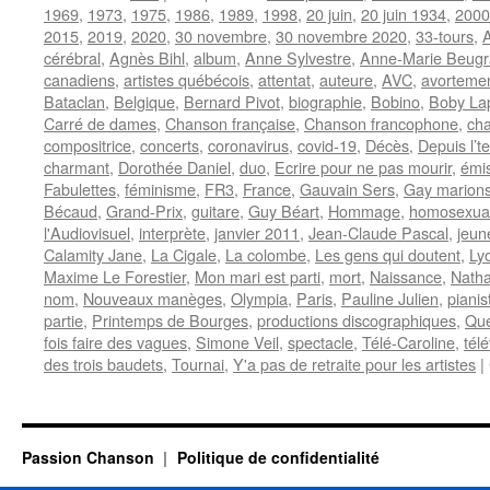
1969
,
1973
,
1975
,
1986
,
1989
,
1998
,
20 juin
,
20 juin 1934
,
2000
2015
,
2019
,
2020
,
30 novembre
,
30 novembre 2020
,
33-tours
,
cérébral
,
Agnès Bihl
,
album
,
Anne Sylvestre
,
Anne-Marie Beugr
canadiens
,
artistes québécois
,
attentat
,
auteure
,
AVC
,
avorteme
Bataclan
,
Belgique
,
Bernard Pivot
,
biographie
,
Bobino
,
Boby La
Carré de dames
,
Chanson française
,
Chanson francophone
,
cha
compositrice
,
concerts
,
coronavirus
,
covid-19
,
Décès
,
Depuis l’t
charmant
,
Dorothée Daniel
,
duo
,
Ecrire pour ne pas mourir
,
émis
Fabulettes
,
féminisme
,
FR3
,
France
,
Gauvain Sers
,
Gay marion
Bécaud
,
Grand-Prix
,
guitare
,
Guy Béart
,
Hommage
,
homosexual
l'Audiovisuel
,
interprète
,
janvier 2011
,
Jean-Claude Pascal
,
jeun
Calamity Jane
,
La Cigale
,
La colombe
,
Les gens qui doutent
,
Ly
Maxime Le Forestier
,
Mon mari est parti
,
mort
,
Naissance
,
Natha
nom
,
Nouveaux manèges
,
Olympia
,
Paris
,
Pauline Julien
,
pianis
partie
,
Printemps de Bourges
,
productions discographiques
,
Qu
fois faire des vagues
,
Simone Veil
,
spectacle
,
Télé-Caroline
,
tél
des trois baudets
,
Tournai
,
Y'a pas de retraite pour les artistes
|
Passion Chanson
Politique de confidentialité