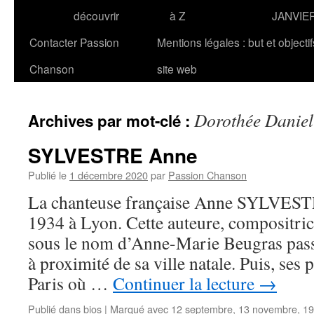
découvrir
à Z
JANVIE
Contacter Passion
Mentions légales : but et objecti
Chanson
site web
Dorothée Daniel
Archives par mot-clé :
SYLVESTRE Anne
Publié le
1 décembre 2020
par
Passion Chanson
La chanteuse française Anne SYLVESTRE
1934 à Lyon. Cette auteure, compositrice
sous le nom d’Anne-Marie Beugras pass
à proximité de sa ville natale. Puis, ses p
Paris où …
Continuer la lecture
→
Publié dans
bios
|
Marqué avec
12 septembre
,
13 novembre
,
19