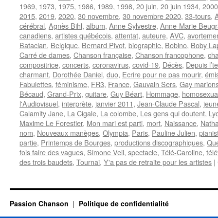
1969
,
1973
,
1975
,
1986
,
1989
,
1998
,
20 juin
,
20 juin 1934
,
2000
2015
,
2019
,
2020
,
30 novembre
,
30 novembre 2020
,
33-tours
,
cérébral
,
Agnès Bihl
,
album
,
Anne Sylvestre
,
Anne-Marie Beugr
canadiens
,
artistes québécois
,
attentat
,
auteure
,
AVC
,
avorteme
Bataclan
,
Belgique
,
Bernard Pivot
,
biographie
,
Bobino
,
Boby La
Carré de dames
,
Chanson française
,
Chanson francophone
,
cha
compositrice
,
concerts
,
coronavirus
,
covid-19
,
Décès
,
Depuis l’t
charmant
,
Dorothée Daniel
,
duo
,
Ecrire pour ne pas mourir
,
émis
Fabulettes
,
féminisme
,
FR3
,
France
,
Gauvain Sers
,
Gay marion
Bécaud
,
Grand-Prix
,
guitare
,
Guy Béart
,
Hommage
,
homosexual
l'Audiovisuel
,
interprète
,
janvier 2011
,
Jean-Claude Pascal
,
jeun
Calamity Jane
,
La Cigale
,
La colombe
,
Les gens qui doutent
,
Ly
Maxime Le Forestier
,
Mon mari est parti
,
mort
,
Naissance
,
Natha
nom
,
Nouveaux manèges
,
Olympia
,
Paris
,
Pauline Julien
,
pianis
partie
,
Printemps de Bourges
,
productions discographiques
,
Qu
fois faire des vagues
,
Simone Veil
,
spectacle
,
Télé-Caroline
,
tél
des trois baudets
,
Tournai
,
Y'a pas de retraite pour les artistes
|
Passion Chanson
Politique de confidentialité