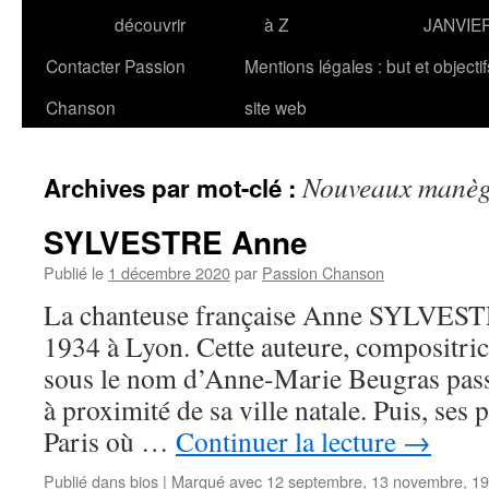
découvrir
à Z
JANVIE
Contacter Passion
Mentions légales : but et objecti
Chanson
site web
Nouveaux manèg
Archives par mot-clé :
SYLVESTRE Anne
Publié le
1 décembre 2020
par
Passion Chanson
La chanteuse française Anne SYLVESTRE
1934 à Lyon. Cette auteure, compositrice
sous le nom d’Anne-Marie Beugras pass
à proximité de sa ville natale. Puis, ses p
Paris où …
Continuer la lecture
→
Publié dans
bios
|
Marqué avec
12 septembre
,
13 novembre
,
19