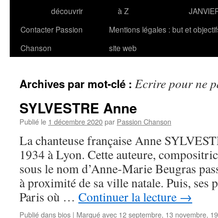
découvrir
à Z
JANVIE
Contacter Passion
Mentions légales : but et objecti
Chanson
site web
Ecrire pour ne 
Archives par mot-clé :
SYLVESTRE Anne
Publié le
1 décembre 2020
par
Passion Chanson
La chanteuse française Anne SYLVESTRE
1934 à Lyon. Cette auteure, compositrice
sous le nom d’Anne-Marie Beugras pass
à proximité de sa ville natale. Puis, ses p
Paris où …
Continuer la lecture
→
Publié dans
bios
|
Marqué avec
12 septembre
,
13 novembre
,
19