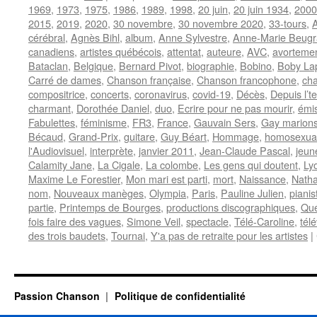
1969
,
1973
,
1975
,
1986
,
1989
,
1998
,
20 juin
,
20 juin 1934
,
2000
2015
,
2019
,
2020
,
30 novembre
,
30 novembre 2020
,
33-tours
,
cérébral
,
Agnès Bihl
,
album
,
Anne Sylvestre
,
Anne-Marie Beugr
canadiens
,
artistes québécois
,
attentat
,
auteure
,
AVC
,
avorteme
Bataclan
,
Belgique
,
Bernard Pivot
,
biographie
,
Bobino
,
Boby La
Carré de dames
,
Chanson française
,
Chanson francophone
,
cha
compositrice
,
concerts
,
coronavirus
,
covid-19
,
Décès
,
Depuis l’t
charmant
,
Dorothée Daniel
,
duo
,
Ecrire pour ne pas mourir
,
émis
Fabulettes
,
féminisme
,
FR3
,
France
,
Gauvain Sers
,
Gay marion
Bécaud
,
Grand-Prix
,
guitare
,
Guy Béart
,
Hommage
,
homosexual
l'Audiovisuel
,
interprète
,
janvier 2011
,
Jean-Claude Pascal
,
jeun
Calamity Jane
,
La Cigale
,
La colombe
,
Les gens qui doutent
,
Ly
Maxime Le Forestier
,
Mon mari est parti
,
mort
,
Naissance
,
Natha
nom
,
Nouveaux manèges
,
Olympia
,
Paris
,
Pauline Julien
,
pianis
partie
,
Printemps de Bourges
,
productions discographiques
,
Qu
fois faire des vagues
,
Simone Veil
,
spectacle
,
Télé-Caroline
,
tél
des trois baudets
,
Tournai
,
Y'a pas de retraite pour les artistes
|
Passion Chanson
Politique de confidentialité