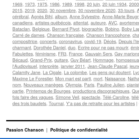
1969
,
1973
,
1975
,
1986
,
1989
,
1998
,
20 juin
,
20 juin 1934
,
2000
2015
,
2019
,
2020
,
30 novembre
,
30 novembre 2020
,
33-tours
,
cérébral
,
Agnès Bihl
,
album
,
Anne Sylvestre
,
Anne-Marie Beugr
canadiens
,
artistes québécois
,
attentat
,
auteure
,
AVC
,
avorteme
Bataclan
,
Belgique
,
Bernard Pivot
,
biographie
,
Bobino
,
Boby La
Carré de dames
,
Chanson française
,
Chanson francophone
,
cha
compositrice
,
concerts
,
coronavirus
,
covid-19
,
Décès
,
Depuis l’t
charmant
,
Dorothée Daniel
,
duo
,
Ecrire pour ne pas mourir
,
émis
Fabulettes
,
féminisme
,
FR3
,
France
,
Gauvain Sers
,
Gay marion
Bécaud
,
Grand-Prix
,
guitare
,
Guy Béart
,
Hommage
,
homosexual
l'Audiovisuel
,
interprète
,
janvier 2011
,
Jean-Claude Pascal
,
jeun
Calamity Jane
,
La Cigale
,
La colombe
,
Les gens qui doutent
,
Ly
Maxime Le Forestier
,
Mon mari est parti
,
mort
,
Naissance
,
Natha
nom
,
Nouveaux manèges
,
Olympia
,
Paris
,
Pauline Julien
,
pianis
partie
,
Printemps de Bourges
,
productions discographiques
,
Qu
fois faire des vagues
,
Simone Veil
,
spectacle
,
Télé-Caroline
,
tél
des trois baudets
,
Tournai
,
Y'a pas de retraite pour les artistes
|
Passion Chanson
Politique de confidentialité