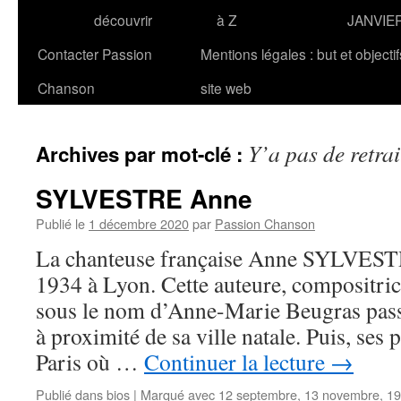
découvrir
à Z
JANVIE
Contacter Passion
Mentions légales : but et objecti
Chanson
site web
Y’a pas de retrai
Archives par mot-clé :
SYLVESTRE Anne
Publié le
1 décembre 2020
par
Passion Chanson
La chanteuse française Anne SYLVESTRE
1934 à Lyon. Cette auteure, compositrice
sous le nom d’Anne-Marie Beugras pass
à proximité de sa ville natale. Puis, ses p
Paris où …
Continuer la lecture
→
Publié dans
bios
|
Marqué avec
12 septembre
,
13 novembre
,
19