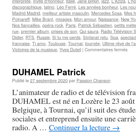
interprète
,
invité d'honneur
,
Italie
,
Jane Birkin
,
jazz
,
L'Aziza
,
L'h
discographique
,
latino
,
Léo Ferré
,
Les années bonheur
,
Les nou
Madrid Madrid
,
meilleur artiste masculin
,
Mercedes Sosa
,
Mes 
Polnareff
,
Mike Brant
,
mixages
,
Mon amour
,
Naissance
,
New Yo
Nos fiançailles
,
opéra-rock
,
Paris
,
Patrick Sébastien
,
petits méti
rue
,
premier album
,
prises de son
,
Qui saura
,
Radio Télévision 
Didier
,
RTS
,
Russie
,
Si tu me perds
,
Sinfanaï retu
,
Spa
,
spectac
française
,
Ti amo
,
Toulouse
,
Tournai
,
tournée
,
Ultime rêve de l'
sur
Victoires de la musique
,
Yves Duteil
|
Commentaires fermés
FE
Nild
DUHAMEL Patrick
Publié le
27 septembre 2020
par
Passion Chanson
L’animateur de radio et de télévision fra
DUHAMEL est né en Lozère le 23 août 
Belgique, à Tournai, qu’il suit des étu
sociales et entreprend ensuite une carri
radio. A …
Continuer la lecture
→