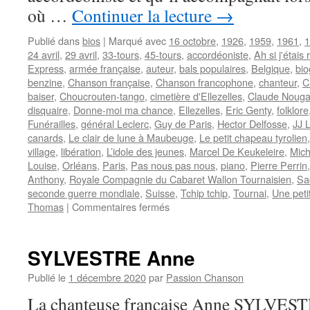
où …
Continuer la lecture
→
Publié dans
bios
|
Marqué avec
16 octobre
,
1926
,
1959
,
1961
,
1
24 avril
,
29 avril
,
33-tours
,
45-tours
,
accordéoniste
,
Ah si j'étais 
Express
,
armée française
,
auteur
,
bals populaires
,
Belgique
,
bio
benzine
,
Chanson française
,
Chanson francophone
,
chanteur
,
C
baiser
,
Choucrouten-tango
,
cimetière d'Ellezelles
,
Claude Nouga
disquaire
,
Donne-moi ma chance
,
Ellezelles
,
Eric Genty
,
folklore
Funérailles
,
général Leclerc
,
Guy de Paris
,
Hector Delfosse
,
JJ L
canards
,
Le clair de lune à Maubeuge
,
Le petit chapeau tyrolien
village
,
libération
,
L’idole des jeunes
,
Marcel De Keukeleire
,
Mic
Louise
,
Orléans
,
Paris
,
Pas nous pas nous
,
piano
,
Pierre Perrin
Anthony
,
Royale Compagnie du Cabaret Wallon Tournaisien
,
Sa
seconde guerre mondiale
,
Suisse
,
Tchip tchip
,
Tournai
,
Une petit
sur
Thomas
|
Commentaires fermés
GENTY
Eric
SYLVESTRE Anne
Publié le
1 décembre 2020
par
Passion Chanson
La chanteuse française Anne SYLVESTRE