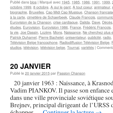
Publié dans
bios
|
Marqué avec
1945
,
1985
,
1986
,
1991
,
1999
,
octobre 1999
,
8 octobre
,
A qui le gant
,
A tout coeur
,
animateur
,
biographie
,
Bruxelles
,
Cap Midi Cap Musique
,
Chanson français
à la carte
,
cimetière de Schaerbeek
,
Claude François
,
communica
Eurovision de la Chanson
,
crise cardiaque
,
Dalida
,
Dave
,
Décès
études
,
Eurovision
,
Eurovision 1986
,
France
,
Frédéric François
,
la vie
,
Joe Dassin
,
Lozère
,
Mons
,
Naissance
,
Ne cherchez plus e
Patrick Duhamel
,
Pierre Bachelet
,
présentateur
,
publicité
,
radio
,
Télévision Belge francophone
,
Radiodiffusion Télévision Belge
,
studios
,
télévision
,
télévision belge
,
Tournai
,
variétés
|
Commenta
20 JANVIER
Publié le
20 janvier 2015
par
Passion Chanson
20 janvier 1963 : Naissance, à Krasnod
Vadim PIANKOV. Il passe son enfance e
dans une ville provinciale soviétique so
Brejnev, principal dirigeant de l’URSS 
échapper …
Continuer la lecture
→