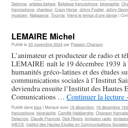
Delorme
,
artistes belges
,
Belgique francophone
,
biographie
,
Cha
francophone
,
chanteur
,
Crazy Horse
,
Johny Fostier
,
Johny Geor
musicien
,
Naissance
,
Tournai
,
Viens le temps d'une danse
|
Com
LEMAIRE Michel
Publié le
20 novembre 2024
par
Passion Chanson
L’animateur et producteur de radio et té
LEMAIRE naît le 19 décembre 1939 à T
humanités gréco-latines et des études s
communications sociales à l’Institut Sa
deviendra ensuite l’Institut des Hautes 
Comunications …
Continuer la lecture
Publié dans
bios
|
Marqué avec
19 décembre
,
19 décembre 19
francophone
,
biographie
,
Camille Halsberghe
,
Chanson français
Delacroix
,
Claude François
,
Dick Rivers
,
émission radio
,
émissio
IHECS
,
Institut des Hautes Etudes en Communications Sociales