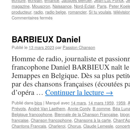
écriture
,
écrivain
,
enfance
,
Jacques Mercier
,
Jean-Luc Fonck
,
Jé
magazine
,
Mouscron
,
Naissance
,
Nord-Eclair
,
Paris
,
Peter Koel
producteur
,
radio
,
radio belge
,
romancier
,
Si tu voulais
,
télévisio
sur
Commentaires fermés
MERCIER
Jacques
BARBIEUX Daniel
Publié le
13 mars 2023
par
Passion Chanson
Homme de radio, journaliste et passion
francophone Daniel BARBIEUX naît le
Jemappes en Belgique. Dès sa plus petite
par des chansons françaises (écoutées pa
d’opéra …
Continuer la lecture
→
Publié dans
bios
|
Marqué avec
14 mars
,
14 mars 1959
,
1959
,
A
Prévots
,
André Van Laethem
,
Annie Cordy
,
B comme
,
Béa Lun
Belgique francophone
,
Biennale de la Chanson Française
,
biogr
française
,
Chanson francophone
,
Chansons à la carte
,
Chant'Ap
Chantons Français
,
Charleroi
,
Chorus
,
Claude Lemesle
,
concert