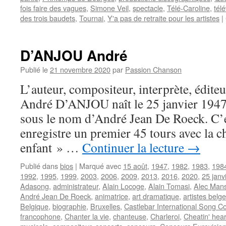
fois faire des vagues
,
Simone Veil
,
spectacle
,
Télé-Caroline
,
tél
des trois baudets
,
Tournai
,
Y'a pas de retraite pour les artistes
|
D’ANJOU André
Publié le
21 novembre 2020
par
Passion Chanson
L’auteur, compositeur, interprète, édite
André D’ANJOU naît le 25 janvier 1947 
sous le nom d’André Jean De Roeck. C’es
enregistre un premier 45 tours avec la c
enfant » …
Continuer la lecture
→
Publié dans
bios
|
Marqué avec
15 août
,
1947
,
1982
,
1983
,
198
1992
,
1995
,
1999
,
2003
,
2006
,
2009
,
2013
,
2016
,
2020
,
25 janv
Adasong
,
administrateur
,
Alain Locoge
,
Alain Tomasi
,
Alec Man
André Jean De Roeck
,
animatrice
,
art dramatique
,
artistes belg
Belgique
,
biographie
,
Bruxelles
,
Castlebar International Song C
francophone
,
Chanter la vie
,
chanteuse
,
Charleroi
,
Cheatin' hear