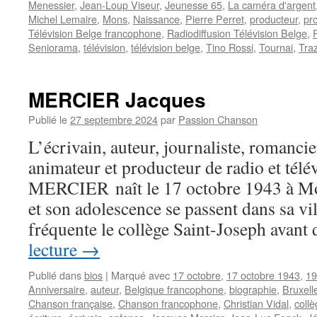
Menessier
,
Jean-Loup Viseur
,
Jeunesse 65
,
La caméra d'argent
Michel Lemaire
,
Mons
,
Naissance
,
Pierre Perret
,
producteur
,
pr
Télévision Belge francophone
,
Radiodiffusion Télévision Belge
,
Seniorama
,
télévision
,
télévision belge
,
Tino Rossi
,
Tournai
,
Tra
MERCIER Jacques
Publié le
27 septembre 2024
par
Passion Chanson
L’écrivain, auteur, journaliste, romancie
animateur et producteur de radio et télé
MERCIER naît le 17 octobre 1943 à Mo
et son adolescence se passent dans sa vil
fréquente le collège Saint-Joseph avan
lecture
→
Publié dans
bios
|
Marqué avec
17 octobre
,
17 octobre 1943
,
19
Anniversaire
,
auteur
,
Belgique francophone
,
biographie
,
Bruxell
Chanson française
,
Chanson francophone
,
Christian Vidal
,
coll