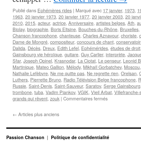
Publié dans
Ephémères rides
|
Marqué avec
17 janvier
,
1973
,
1
1963
,
20 janvier 1973
,
20 janvier 1977
,
20 janvier 2003
,
20 janv
2010
,
2015
,
acteur
,
actrice
,
Anniversaire
,
artistes belges
,
Ath
,
a
Biolay
,
biographie
,
Boris Eltsine
,
Bouches-du-Rhône
,
Bruxelles
,
Chanson francophone
,
chanteuse
,
Charles Aznavour
,
choriste
,
Dame de Mongré
,
compositeur
,
concours de chant
,
conservatoi
Dalida
,
Décès
,
Dreux
,
Edith Lefel
,
Ephémérides
,
études de droit
Gainsbourg vie héroïque
,
guitare
,
Guy Carlier
,
interprète
,
Jacque
Sfar
,
Joseph Opinel
,
Krasnodar
,
La Ciotat
,
Le penseur
,
Leonid B
Martinique
,
Mateo Gallion
,
Mélody
,
Mikhaïl Gorbatchev
,
Moscou
Nathalie Lefèbvre
,
Ne me quitte pas
,
Ne regrette rien
,
Orelsan
,
Luthers
,
Pierrette Bruno
,
Radio Télévision Belge francophone
,
R
Russie
,
Saint-Denis
,
Saint-Sauveur
,
Saratov
,
Serge Gainsbourg
trombone
,
tuba
,
Vadim Piankov
,
VGIK
,
Vieil Arbat
,
Villefranche
sur
grands qui rêvent
,
zouk
|
Commentaires fermés
20
JANVIER
←
Articles plus anciens
Passion Chanson
Politique de confidentialité