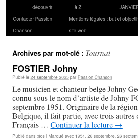
découvrir
à Z
JANVIE
Contacter Passion
Mentions légales : but et objecti
Chanson
site web
Tournai
Archives par mot-clé :
FOSTIER Johny
Publié le
24 septembre 2025
par
Passion Chanson
Le musicien et chanteur belge Johny Ge
connu sous le nom d’artiste de Johny F
septembre 1951. Originaire de la région
Belgique, il fait partie, avec trois autre
Français …
Continuer la lecture
→
Publié dans
bios
|
Marqué avec
1951
,
26 septembre
,
26 septem