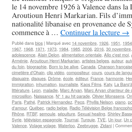
le 14 novembre 1926 à Valence dans la
Aroutioun Henri Markarian. Fils d’imm
nationalité libanaise en provenance de Sy
commence à …
Continuer la lecture
→
Publié dans
bios
|
Marqué avec
14 novembre
,
1926
,
1951
,
1954
1967
,
1968
,
1971
,
1973
,
1984
,
1985
,
2006
,
2016
,
30 novembre
adolescence
,
Alain Delon
,
alimentation orientale
,
Allo c'est moi
,
Arménie
,
Aroutioun Henri Markarian
,
artistes belges
,
auteur
,
aut
du foin
,
biographie
,
Born to be alive
,
Canada
,
Chanson français
cimetière d'Ohain
,
clip vidéo
,
compositeur
,
cours
,
cours de lang
disquaire
,
disques
,
Drôme
,
école
,
éditeur
,
France
,
harmonie
,
Hen
immigration
,
inhumation
,
journaliste
,
Kaos Films
,
Katy
,
La Barq'à
littérature
,
Lyon
,
maladie
,
Marc Aryan
,
Marc Aryan chanteur de
microsillon
,
Naissance
,
N° 1 au hit parade
,
Olivier Monssens
,
On
Paris
,
Pathé
,
Patrick Hernandez
,
Pecq
,
Phyllis Nelson
,
piano
,
p
d'amour
,
Québec
,
radio belge
,
Radio Télévision Belge francoph
Rhône
,
RTBF
,
semoule
,
sépulture
,
Sexual healing
,
Shirley Bass
Syrie
,
télévision espagnole
,
Tournai
,
Turquie
,
TVE
,
Un jour
,
Un p
Valence
,
Volage volage
,
Waterloo
,
Zeebrugge
,
Zidani
|
Comment