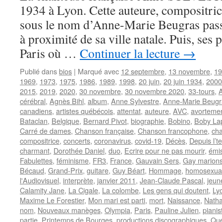
1934 à Lyon. Cette auteure, compositrice
sous le nom d’Anne-Marie Beugras pass
à proximité de sa ville natale. Puis, ses p
Paris où …
Continuer la lecture
→
Publié dans
bios
|
Marqué avec
12 septembre
,
13 novembre
,
19
1969
,
1973
,
1975
,
1986
,
1989
,
1998
,
20 juin
,
20 juin 1934
,
2000
2015
,
2019
,
2020
,
30 novembre
,
30 novembre 2020
,
33-tours
,
cérébral
,
Agnès Bihl
,
album
,
Anne Sylvestre
,
Anne-Marie Beugr
canadiens
,
artistes québécois
,
attentat
,
auteure
,
AVC
,
avorteme
Bataclan
,
Belgique
,
Bernard Pivot
,
biographie
,
Bobino
,
Boby La
Carré de dames
,
Chanson française
,
Chanson francophone
,
cha
compositrice
,
concerts
,
coronavirus
,
covid-19
,
Décès
,
Depuis l’t
charmant
,
Dorothée Daniel
,
duo
,
Ecrire pour ne pas mourir
,
émis
Fabulettes
,
féminisme
,
FR3
,
France
,
Gauvain Sers
,
Gay marion
Bécaud
,
Grand-Prix
,
guitare
,
Guy Béart
,
Hommage
,
homosexual
l'Audiovisuel
,
interprète
,
janvier 2011
,
Jean-Claude Pascal
,
jeun
Calamity Jane
,
La Cigale
,
La colombe
,
Les gens qui doutent
,
Ly
Maxime Le Forestier
,
Mon mari est parti
,
mort
,
Naissance
,
Natha
nom
,
Nouveaux manèges
,
Olympia
,
Paris
,
Pauline Julien
,
pianis
partie
,
Printemps de Bourges
,
productions discographiques
,
Qu