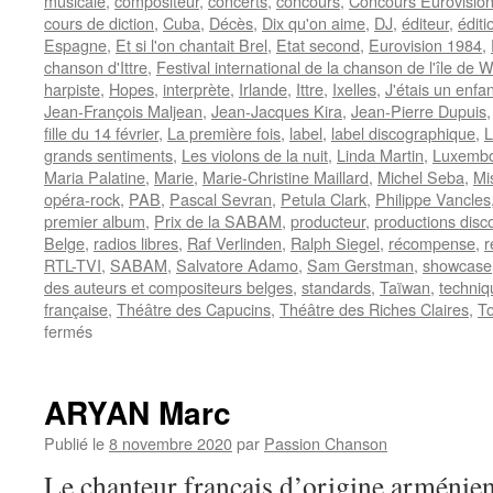
musicale
,
compositeur
,
concerts
,
concours
,
Concours Eurovisio
cours de diction
,
Cuba
,
Décès
,
Dix qu'on aime
,
DJ
,
éditeur
,
édit
Espagne
,
Et si l'on chantait Brel
,
Etat second
,
Eurovision 1984
,
chanson d'Ittre
,
Festival international de la chanson de l'île de W
harpiste
,
Hopes
,
interprète
,
Irlande
,
Ittre
,
Ixelles
,
J'étais un enfan
Jean-François Maljean
,
Jean-Jacques Kira
,
Jean-Pierre Dupuis
fille du 14 février
,
La première fois
,
label
,
label discographique
,
L
grands sentiments
,
Les violons de la nuit
,
Linda Martin
,
Luxemb
Maria Palatine
,
Marie
,
Marie-Christine Maillard
,
Michel Seba
,
Mi
opéra-rock
,
PAB
,
Pascal Sevran
,
Petula Clark
,
Philippe Vancles
premier album
,
Prix de la SABAM
,
producteur
,
productions disc
Belge
,
radios libres
,
Raf Verlinden
,
Ralph Siegel
,
récompense
,
r
RTL-TVI
,
SABAM
,
Salvatore Adamo
,
Sam Gerstman
,
showcase
des auteurs et compositeurs belges
,
standards
,
Taïwan
,
techniq
française
,
Théâtre des Capucins
,
Théâtre des Riches Claires
,
To
sur
fermés
D’ANJOU
André
ARYAN Marc
Publié le
8 novembre 2020
par
Passion Chanson
Le chanteur français d’origine armén