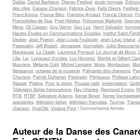
Dalida
,
Daniel Barbieux
,
Django Festival
,
école normale
,
Edmond
des cités
,
Espace Chanson
,
Fabrice Zeva
,
Faits Divers
,
Festival
Franc'Amour
,
France Bleu
,
Francine Arnaud
,
Francis Chenot
,
Fr
Francofolies de Spa
,
Fred Hidalgo
,
Fréquence Wallonie
,
George
Meys
,
Gil Cassan
,
Guy Géron
,
Guy Lux
,
Henri Salvador
,
homme 
Hautes Etudes en Communications Sociales
,
Institut Saint-Ferd
Decker
,
Jean Pigeon
,
Jean-Louis Foulquier
,
Jean-Loup Viseur
,
J
Pasqualini
,
Jeff Bodart
,
Jemappes
,
journaliste
,
Julos Beaucarne
Maubeuge
,
La Cigale
,
Laurence Perraud
,
Le Journal de Mons
,
Lille
,
Lio
,
Longueur d'ondes
,
Luc Honorez
,
Maritie et Gilbert Car
Maurane
,
Mélanie Cohl
,
Michel Lemaire
,
Mons
,
Montauban
,
Mon
Naissance
,
octaves de la musique
,
Palmarès des chansons
,
Par
Chanson
,
Patrick Duhamel
,
Pepinster
,
Périgueux
,
Philippe Lafo
Rapsat
,
Platine
,
Pour la gloire
,
Pousse-café
,
présentateur
,
Québ
Télévision Belge francophone
,
Ray Charles
,
Raymond Errera
,
R
RTB
,
RTBF
,
Salvatore Adamo
,
Serge Beyer
,
Serge Vanhaelewij
spectacles
,
télévision belge
,
télévision française
,
Tournai
,
Transa
sur
chanson
,
VivaCité
,
Viviane Pyre
|
Commentaires fermés
BARBI
Daniel
Auteur de la Danse des Canard