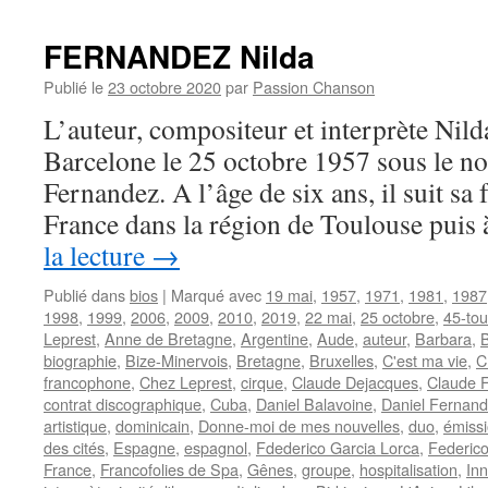
FERNANDEZ Nilda
Publié le
23 octobre 2020
par
Passion Chanson
L’auteur, compositeur et interprète N
Barcelone le 25 octobre 1957 sous le n
Fernandez. A l’âge de six ans, il suit sa 
France dans la région de Toulouse pui
la lecture
→
Publié dans
bios
|
Marqué avec
19 mai
,
1957
,
1971
,
1981
,
1987
1998
,
1999
,
2006
,
2009
,
2010
,
2019
,
22 mai
,
25 octobre
,
45-tou
Leprest
,
Anne de Bretagne
,
Argentine
,
Aude
,
auteur
,
Barbara
,
biographie
,
Bize-Minervois
,
Bretagne
,
Bruxelles
,
C'est ma vie
,
C
francophone
,
Chez Leprest
,
cirque
,
Claude Dejacques
,
Claude F
contrat discographique
,
Cuba
,
Daniel Balavoine
,
Daniel Fernan
artistique
,
dominicain
,
Donne-moi de mes nouvelles
,
duo
,
émissi
des cités
,
Espagne
,
espagnol
,
Fdederico Garcia Lorca
,
Federico
France
,
Francofolies de Spa
,
Gênes
,
groupe
,
hospitalisation
,
In