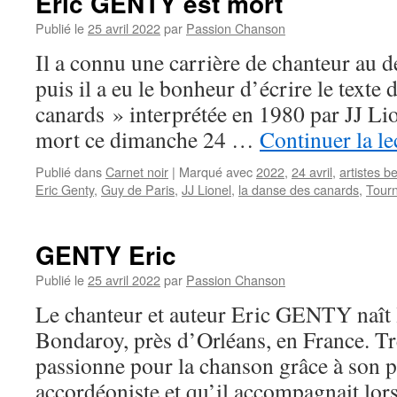
Eric GENTY est mort
Publié le
25 avril 2022
par
Passion Chanson
Il a connu une carrière de chanteur au 
puis il a eu le bonheur d’écrire le texte
canards » interprétée en 1980 par JJ Lio
mort ce dimanche 24 …
Continuer la l
Publié dans
Carnet noir
|
Marqué avec
2022
,
24 avril
,
artistes b
Eric Genty
,
Guy de Paris
,
JJ Lionel
,
la danse des canards
,
Tourn
GENTY Eric
Publié le
25 avril 2022
par
Passion Chanson
Le chanteur et auteur Eric GENTY naît 
Bondaroy, près d’Orléans, en France. Trè
passionne pour la chanson grâce à son pè
accordéoniste et qu’il accompagnait lors