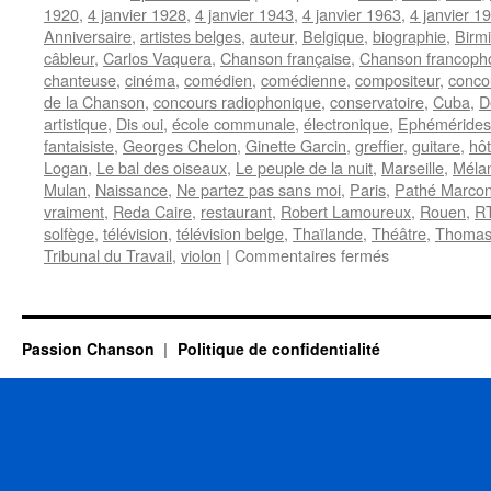
1920
,
4 janvier 1928
,
4 janvier 1943
,
4 janvier 1963
,
4 janvier 1
Anniversaire
,
artistes belges
,
auteur
,
Belgique
,
biographie
,
Birm
câbleur
,
Carlos Vaquera
,
Chanson française
,
Chanson francoph
chanteuse
,
cinéma
,
comédien
,
comédienne
,
compositeur
,
conco
de la Chanson
,
concours radiophonique
,
conservatoire
,
Cuba
,
D
artistique
,
Dis oui
,
école communale
,
électronique
,
Ephémérides
fantaisiste
,
Georges Chelon
,
Ginette Garcin
,
greffier
,
guitare
,
hôt
Logan
,
Le bal des oiseaux
,
Le peuple de la nuit
,
Marseille
,
Mélan
Mulan
,
Naissance
,
Ne partez pas sans moi
,
Paris
,
Pathé Marcon
vraiment
,
Reda Caire
,
restaurant
,
Robert Lamoureux
,
Rouen
,
R
solfège
,
télévision
,
télévision belge
,
Thaïlande
,
Théâtre
,
Thomas
sur
Tribunal du Travail
,
violon
|
Commentaires fermés
4
JANVIER
Passion Chanson
Politique de confidentialité