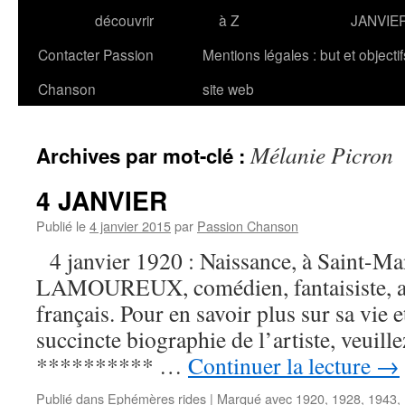
découvrir
à Z
JANVIE
Contacter Passion
Mentions légales : but et objecti
Chanson
site web
Mélanie Picron
Archives par mot-clé :
4 JANVIER
Publié le
4 janvier 2015
par
Passion Chanson
4 janvier 1920 : Naissance, à Saint-Ma
LAMOUREUX, comédien, fantaisiste, au
français. Pour en savoir plus sur sa vie e
succincte biographie de l’artiste, veuill
********** …
Continuer la lecture
→
Publié dans
Ephémères rides
|
Marqué avec
1920
,
1928
,
1943
,