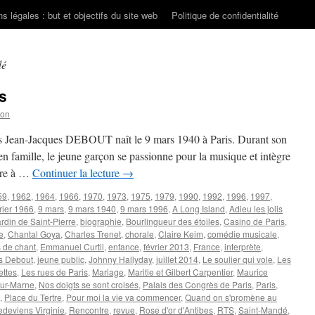
s légales : but et objectifs du site web
Politique de confidentialité
dé
s
son
ais Jean-Jacques DEBOUT naît le 9 mars 1940 à Paris. Durant son
n famille, le jeune garçon se passionne pour la musique et intègre
mère à …
Continuer la lecture
→
59
,
1962
,
1964
,
1966
,
1970
,
1973
,
1975
,
1979
,
1990
,
1992
,
1996
,
1997
,
rier 1966
,
9 mars
,
9 mars 1940
,
9 mars 1996
,
A Long Island
,
Adieu les jolis
rdin de Saint-Pierre
,
biographie
,
Bourlingueur des étoiles
,
Casino de Paris
,
e
,
Chantal Goya
,
Charles Trenet
,
chorale
,
Claire Keim
,
comédie musicale
,
 de chant
,
Emmanuel Curtil
,
enfance
,
février 2013
,
France
,
interprète
,
s Debout
,
jeune public
,
Johnny Hallyday
,
juillet 2014
,
Le soulier qui vole
,
Les
ettes
,
Les rues de Paris
,
Mariage
,
Maritie et Gilbert Carpentier
,
Maurice
ur-Marne
,
Nos doigts se sont croisés
,
Palais des Congrès de Paris
,
Paris
,
,
Place du Tertre
,
Pour moi la vie va commencer
,
Quand on s'promène au
deviens Virginie
,
Rencontre
,
revue
,
Rose d'or d'Antibes
,
RTS
,
Saint-Mandé
,