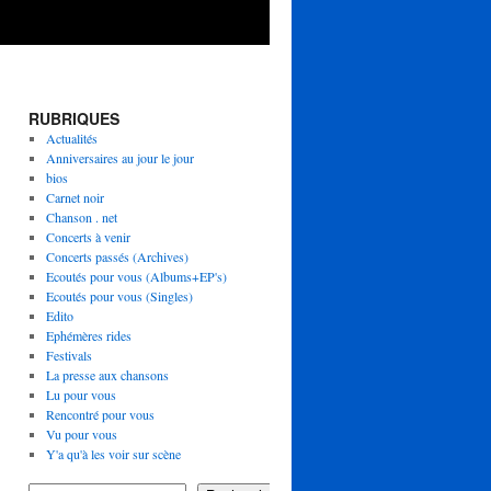
RUBRIQUES
Actualités
Anniversaires au jour le jour
bios
Carnet noir
Chanson . net
Concerts à venir
Concerts passés (Archives)
Ecoutés pour vous (Albums+EP's)
Ecoutés pour vous (Singles)
Edito
Ephémères rides
Festivals
La presse aux chansons
Lu pour vous
Rencontré pour vous
Vu pour vous
Y'a qu'à les voir sur scène