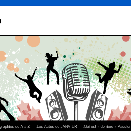
n
graphies de A à Z
.Les Actus de JANVIER
.Qui est « derrière » Passi