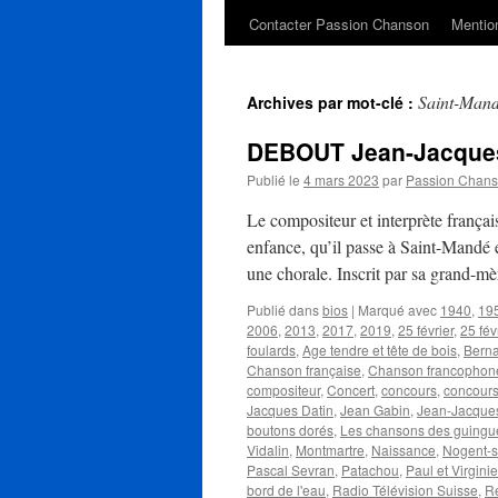
Contacter Passion Chanson
Mention
Saint-Man
Archives par mot-clé :
DEBOUT Jean-Jacque
Publié le
4 mars 2023
par
Passion Chan
Le compositeur et interprète franç
enfance, qu’il passe à Saint-Mandé e
une chorale. Inscrit par sa grand-
Publié dans
bios
|
Marqué avec
1940
,
19
2006
,
2013
,
2017
,
2019
,
25 février
,
25 fév
foulards
,
Age tendre et tête de bois
,
Berna
Chanson française
,
Chanson francophon
compositeur
,
Concert
,
concours
,
concours
Jacques Datin
,
Jean Gabin
,
Jean-Jacque
boutons dorés
,
Les chansons des guingu
Vidalin
,
Montmartre
,
Naissance
,
Nogent-s
Pascal Sevran
,
Patachou
,
Paul et Virginie
bord de l'eau
,
Radio Télévision Suisse
,
Re