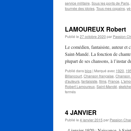
service militaire
,
Sous les ponts de Paris
,
tournée des idoles
,
Tous mes copains
,
yé
LAMOUREUX Robert
Publié le
27 octobre 2020
par
Passion C
Le comédien, fantaisiste, auteur e
Saint-Mandé. La fonction de chanteur 
plupart de ses chansons, à l’insta
Publié dans
bios
|
Marqué avec
1920
,
19
Billancourt
,
Chanson française
,
Chanson 
d'auteurs
,
fantaisiste
,
films
,
France
,
L'amou
Robert Lamoureux
,
Saint-Mandé
,
sketche
sur
fermés
LAMOUREUX
Robert
4 JANVIER
Publié le
4 janvier 2015
par
Passion Cha
4 janvier 1920 : Naissance, à Sa