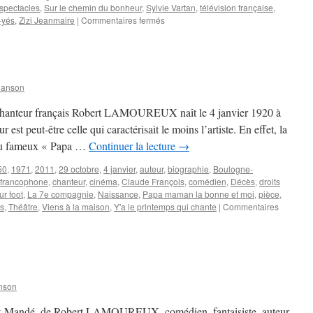
spectacles
,
Sur le chemin du bonheur
,
Sylvie Vartan
,
télévision française
,
sur
-yés
,
Zizi Jeanmaire
|
Commentaires fermés
DEBOUT
Jean-
Jacques
hanson
t chanteur français Robert LAMOUREUX naît le 4 janvier 1920 à
est peut-être celle qui caractérisait le moins l’artiste. En effet, la
r du fameux « Papa …
Continuer la lecture
→
50
,
1971
,
2011
,
29 octobre
,
4 janvier
,
auteur
,
biographie
,
Boulogne-
francophone
,
chanteur
,
cinéma
,
Claude François
,
comédien
,
Décès
,
droits
r foot
,
La 7e compagnie
,
Naissance
,
Papa maman la bonne et moi
,
pièce
,
s
,
Théâtre
,
Viens à la maison
,
Y'a le printemps qui chante
|
Commentaires
nson
int-Mandé, de Robert LAMOUREUX, comédien, fantaisiste, auteur