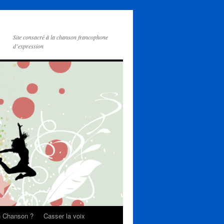
Site consacré à la chanson francophone
d’expression
on Chanson ?
Casser la voix