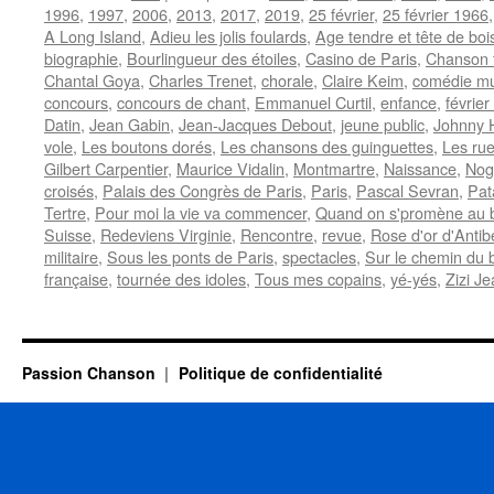
1996
,
1997
,
2006
,
2013
,
2017
,
2019
,
25 février
,
25 février 1966
A Long Island
,
Adieu les jolis foulards
,
Age tendre et tête de boi
biographie
,
Bourlingueur des étoiles
,
Casino de Paris
,
Chanson 
Chantal Goya
,
Charles Trenet
,
chorale
,
Claire Keim
,
comédie mu
concours
,
concours de chant
,
Emmanuel Curtil
,
enfance
,
févrie
Datin
,
Jean Gabin
,
Jean-Jacques Debout
,
jeune public
,
Johnny H
vole
,
Les boutons dorés
,
Les chansons des guinguettes
,
Les rue
Gilbert Carpentier
,
Maurice Vidalin
,
Montmartre
,
Naissance
,
Nog
croisés
,
Palais des Congrès de Paris
,
Paris
,
Pascal Sevran
,
Pat
Tertre
,
Pour moi la vie va commencer
,
Quand on s'promène au b
Suisse
,
Redeviens Virginie
,
Rencontre
,
revue
,
Rose d'or d'Antib
militaire
,
Sous les ponts de Paris
,
spectacles
,
Sur le chemin du 
française
,
tournée des idoles
,
Tous mes copains
,
yé-yés
,
Zizi J
Passion Chanson
Politique de confidentialité