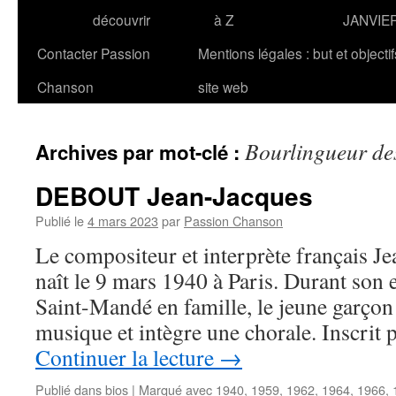
découvrir
à Z
JANVIE
Contacter Passion
Mentions légales : but et objecti
Chanson
site web
Bourlingueur des
Archives par mot-clé :
DEBOUT Jean-Jacques
Publié le
4 mars 2023
par
Passion Chanson
Le compositeur et interprète français
naît le 9 mars 1940 à Paris. Durant son e
Saint-Mandé en famille, le jeune garçon
musique et intègre une chorale. Inscrit
Continuer la lecture
→
Publié dans
bios
|
Marqué avec
1940
,
1959
,
1962
,
1964
,
1966
,