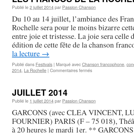
2014
Publié le
2 juillet 2014
par
Passion Chanson
seront
access
Du 10 au 14 juillet, l’ambiance des Fra
gratui
Rochelle sera pour le moins bizarre cett
entre joie et tristesse. La joie sera celle
édition de cette fête de la chanson fra
la lecture
→
Publié dans
Festivals
|
Marqué avec
Chanson francophone
,
con
sur
2014
,
La Rochelle
|
Commentaires fermés
L’OMBRE
DE
JL
JUILLET 2014
FOULQUIER
PLANERA
Publié le
1 juillet 2014
par
Passion Chanson
SUR
GARCONS (avec CLEA VINCENT, L
LES
FRANCOS
FOURNIER) PARIS (F – 75 018), Théâtr
DE
à 20 heures le mardi 1er. ** GARCON
LA