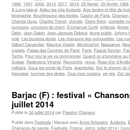
1996
,
1997
,
2006
,
2013
,
2017
,
2019
,
25 février
,
25 février 1966
A Long Island
,
Adieu les jolis foulards
,
Age tendre et tête de boi
biographie
,
Bourlingueur des étoiles
,
Casino de Paris
,
Chanson 
Chantal Goya
,
Charles Trenet
,
chorale
,
Claire Keim
,
comédie mu
concours
,
concours de chant
,
Emmanuel Curtil
,
enfance
,
févrie
Datin
,
Jean Gabin
,
Jean-Jacques Debout
,
jeune public
,
Johnny H
vole
,
Les boutons dorés
,
Les chansons des guinguettes
,
Les rue
Gilbert Carpentier
,
Maurice Vidalin
,
Montmartre
,
Naissance
,
Nog
croisés
,
Palais des Congrès de Paris
,
Paris
,
Pascal Sevran
,
Pat
Tertre
,
Pour moi la vie va commencer
,
Quand on s'promène au b
Suisse
,
Redeviens Virginie
,
Rencontre
,
revue
,
Rose d'or d'Antib
militaire
,
Sous les ponts de Paris
,
spectacles
,
Sur le chemin du 
française
,
tournée des idoles
,
Tous mes copains
,
yé-yés
,
Zizi J
Barjac (F) : festival « Chanson
juillet 2014
Publié le
26 juillet 2014
par
Passion Chanson
Publié dans
Festivals
|
Marqué avec
Anne Sylvestre
,
Ardèche
,
B
Chansons de parole
,
Festivals
,
France
,
Jofroi
,
juillet 2014
|
Comm