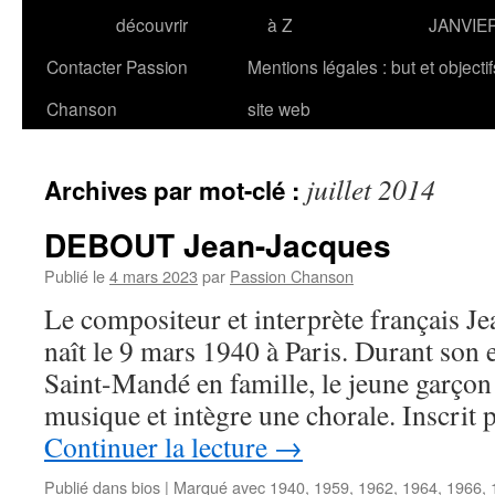
découvrir
à Z
JANVIE
Contacter Passion
Mentions légales : but et objecti
Chanson
site web
juillet 2014
Archives par mot-clé :
DEBOUT Jean-Jacques
Publié le
4 mars 2023
par
Passion Chanson
Le compositeur et interprète français
naît le 9 mars 1940 à Paris. Durant son e
Saint-Mandé en famille, le jeune garçon
musique et intègre une chorale. Inscrit
Continuer la lecture
→
Publié dans
bios
|
Marqué avec
1940
,
1959
,
1962
,
1964
,
1966
,