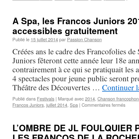
A Spa, les Francos Juniors 20
accessibles gratuitement
Publié le
15 juillet 2014
par
Passion Chanson
Créées ans le cadre des Francofolies de 
Juniors fêteront cette année leur 18e ann
contrairement à ce qui se pratiquait les 
4 spectacles pour jeune public seront p
Théâtre des Découvertes …
Continuer l
Publié dans
Festivals
|
Marqué avec
2014
,
Chanson francophon
sur
Francos Juniors
,
juillet 2014
,
Spa
|
Commentaires fermés
A
Spa,
les
L’OMBRE DE JL FOULQUIER
Franco
LES FRANCOS DE LA ROCHEL
Junior