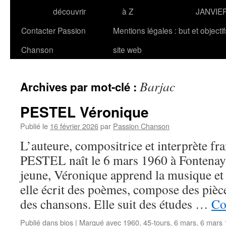
découvrir
à Z
JANVIE
Contacter Passion
Mentions légales : but et objecti
Chanson
site web
Barjac
Archives par mot-clé :
PESTEL Véronique
Publié le
16 février 2026
par
Passion Chanson
L’auteure, compositrice et interprète fr
PESTEL naît le 6 mars 1960 à Fontenay
jeune, Véronique apprend la musique et 
elle écrit des poèmes, compose des pièc
des chansons. Elle suit des études …
Co
Publié dans
bios
|
Marqué avec
1960
,
45-tours
,
6 mars
,
6 mars 