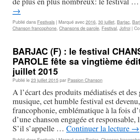
de plus en plus nombreux: le festival 
→
Publié dans
Festivals
|
Marqué avec
2016
,
30 juillet
,
Barjac
,
Bar
Chanson francophone
,
Chansons de parole
,
Festival
,
Jofroi
|
Co
BARJAC (F) : le festival CH
PAROLE fête sa vingtième édit
juillet 2015
Publié le
23 juillet 2015
par
Passion Chanson
A l’écart des produits médiatisés et des 
musique, cet humble festival est devenu, 
francophonie, emblématique à la fois d’
d’une chanson engagée et responsable, li
S’il s’appelle …
Continuer la lecture
→
Publié dans
Festivals
|
Marqué avec
Barjac
,
Chanson francoph