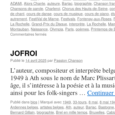
ADAMI
,
Alors Chante
,
auteure
,
Barjac
,
biographie
,
Chanson fra
Chansons de parole
,
Charleroi
,
Chorus des Hauts-de-Seine
,
com
de chant
,
cours de danse
,
cours de musique
,
cours de piano
,
ét
autrement
,
FestiVal de Marne
,
Festivals
,
Fontenay-aux-Roses
,
La Rochelle
,
Grand-Prix du Disque
,
interprète
,
La Rochelle
,
Mam
Montauban
,
Naissance
,
Olympia
,
Paris
,
poèmes
,
Printemps de 
sur
Commentaires fermés
PESTEL
Véronique
JOFROI
Publié le
14 avril 2025
par
Passion Chanson
L’auteur, compositeur et interprète bel
1949 à Ath sous le nom de Marc Plissart
âge, il s’intéresse à la poésie et à la mus
ainsi pour les folk-singers …
Continuer 
Publié dans
bios
|
Marqué avec
1949
,
33-tours
,
8 mai
,
8 mai 19
Ardennes belges
,
artistes belges
,
Ath
,
auteur
,
Barjac
,
Bastogne
Bernard Gillain
,
biographie
,
Brel en mille temps
,
Bruxelles
,
Cabi