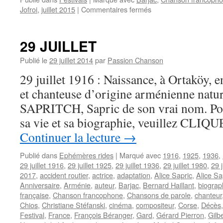
sur
Jofroi
,
juillet 2015
|
Commentaires fermés
BARJAC
(F)
:
29 JUILLET
le
festival
Publié le
29 juillet 2014
par
Passion Chanson
CHANSONS
29 juillet 1916 : Naissance, à Ortaköy, e
DE
PAROLE
et chanteuse d’origine arménienne natur
fête
SAPRITCH, Sapric de son vrai nom. Pou
sa
vingtième
sa vie et sa biographie, veuillez CLIQUE
édition
Continuer la lecture
→
du
25
Publié dans
Ephémères rides
|
Marqué avec
1916
,
1925
,
1936
,
au
29 juillet 1916
,
29 juillet 1925
,
29 juillet 1936
,
29 juillet 1980
,
29 j
30
2017
,
accident routier
,
actrice
,
adaptation
,
Alice Sapric
,
Alice Sa
juillet
Anniversaire
,
Arménie
,
auteur
,
Barjac
,
Bernard Haillant
,
biograp
2015
française
,
Chanson francophone
,
Chansons de parole
,
chanteur
Chios
,
Christiane Stéfanski
,
cinéma
,
compositeur
,
Corse
,
Décès
Festival
,
France
,
François Béranger
,
Gard
,
Gérard Pierron
,
Gilbe