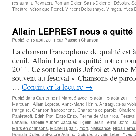
restaurant
,
Reynaert
,
Romain Didier
,
Saint-Didier en Dévoluy
,
Se
Théâtre
,
Véronique Pestel
,
Vincent Delbushaye
,
Virages
,
Yves D
Allain LEPREST nous a quitté
Publié le
15 août 2011
par
Passion Chanson
La chanson francophone de qualité est 
deuil. Allain Leprest a quitté notre mon
2011. Ce sont les amis Jofroi et Anne-Ma
souvent au festival « Chansons de parol
…
Continuer la lecture
→
Publié dans
Carnet noir
|
Marqué avec
15 août
,
15 août 2011
,
1
Marouani
,
Allain Leprest
,
Anne-Marie Hénin
,
Antraigues-sur-Vol
française
,
Chanson francophone
,
Chansons de parole
,
Charlero
Pankratoff
,
Edith Piaf
,
Enzo Enzo
,
Ferme de Martinrou
,
Festival
Laffaille
,
Isabelle Aubret
,
Jacques Higelin
,
Jean Ferrat
,
Jofroi
,
Ju
Mars en chansons
,
Michel Fugain
,
mort
,
Naissance
,
Nilda Fern
Romain Didier
,
Salvatore Adamo
,
Suicide
,
Sylvain Lebel
,
Yves D