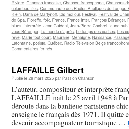
Rivière
,
Chanson française
,
Chanson francophone
,
Chansons de
colombophiles
,
Communauté des Radios Publiques de Langue F
Klein
,
Daria de Martynoff
,
Dis-moi oui
,
Festival
,
Festival de Cha
de Spa
,
Floreffe
,
folk
,
France
,
France Inter
,
François Béranger
,
blues
,
interprète
,
Jean Guidoni
,
Jean-Pierre Chabrol
,
jeune publ
vous Béranger
,
Le monde d'après
,
Le temps des cerises
,
Les c
rêve
,
Marie tout court
,
Maurane
,
Mehaigne
,
Naissance
,
Passage
Lafontaine
,
poésie
,
Québec
,
Radio Télévision Belge francophon
sur
Commentaires fermés
JOFROI
LAFFAILLE Gilbert
Publié le
26 mars 2025
par
Passion Chanson
L’auteur, compositeur et interprète fran
LAFFAILLE naît le 25 avril 1948 à Pari
déroule dans la banlieue parisienne chic 
enseigne le français dès 1971. Il quitte 
devenir accompagnateur touristique …