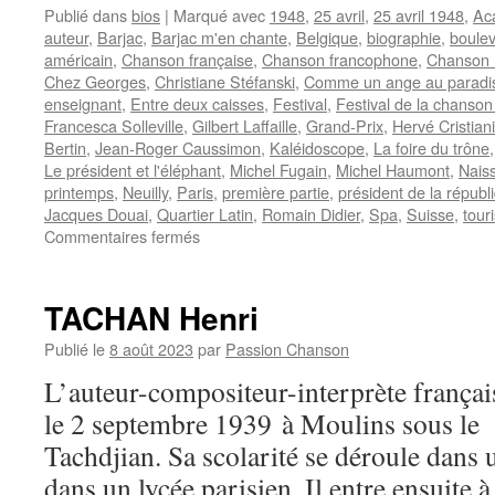
Publié dans
bios
|
Marqué avec
1948
,
25 avril
,
25 avril 1948
,
Ac
auteur
,
Barjac
,
Barjac m'en chante
,
Belgique
,
biographie
,
boulev
américain
,
Chanson française
,
Chanson francophone
,
Chanson P
Chez Georges
,
Christiane Stéfanski
,
Comme un ange au paradi
enseignant
,
Entre deux caisses
,
Festival
,
Festival de la chanson
Francesca Solleville
,
Gilbert Laffaille
,
Grand-Prix
,
Hervé Cristiani
Bertin
,
Jean-Roger Caussimon
,
Kaléidoscope
,
La foire du trône
Le président et l'éléphant
,
Michel Fugain
,
Michel Haumont
,
Nais
printemps
,
Neuilly
,
Paris
,
première partie
,
président de la républ
Jacques Douai
,
Quartier Latin
,
Romain Didier
,
Spa
,
Suisse
,
tour
sur
Commentaires fermés
LAFFAILLE
Gilbert
TACHAN Henri
Publié le
8 août 2023
par
Passion Chanson
L’auteur-compositeur-interprète franç
le 2 septembre 1939 à Moulins sous le
Tachdjian. Sa scolarité se déroule dans 
dans un lycée parisien. Il entre ensuite à