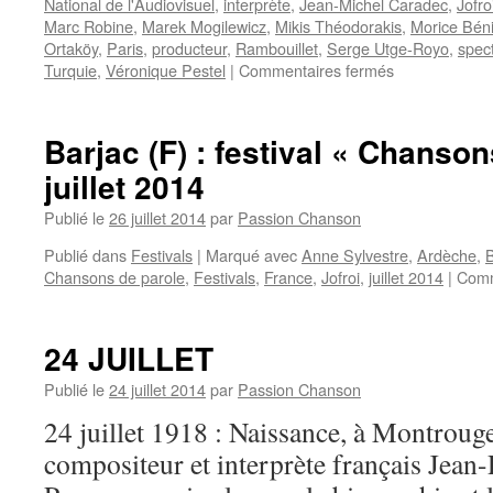
National de l'Audiovisuel
,
interprète
,
Jean-Michel Caradec
,
Jofro
Marc Robine
,
Marek Mogilewicz
,
Mikis Théodorakis
,
Morice Bén
Ortaköy
,
Paris
,
producteur
,
Rambouillet
,
Serge Utge-Royo
,
spec
sur
Turquie
,
Véronique Pestel
|
Commentaires fermés
29
JUILLET
Barjac (F) : festival « Chanson
juillet 2014
Publié le
26 juillet 2014
par
Passion Chanson
Publié dans
Festivals
|
Marqué avec
Anne Sylvestre
,
Ardèche
,
B
Chansons de parole
,
Festivals
,
France
,
Jofroi
,
juillet 2014
|
Comm
24 JUILLET
Publié le
24 juillet 2014
par
Passion Chanson
24 juillet 1918 : Naissance, à Montrouge,
compositeur et interprète français J