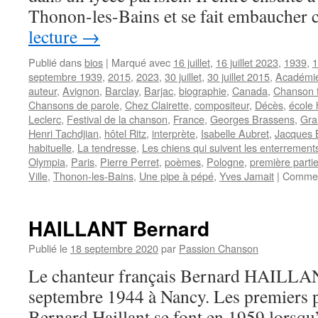
Thonon-les-Bains et se fait embauch
lecture
→
Publié dans
bios
|
Marqué avec
16 juillet
,
16 juillet 2023
,
1939
,
1
septembre 1939
,
2015
,
2023
,
30 juillet
,
30 juillet 2015
,
Académie
auteur
,
Avignon
,
Barclay
,
Barjac
,
biographie
,
Canada
,
Chanson f
Chansons de parole
,
Chez Clairette
,
compositeur
,
Décès
,
école 
Leclerc
,
Festival de la chanson
,
France
,
Georges Brassens
,
Gra
Henri Tachdjian
,
hôtel Ritz
,
interprète
,
Isabelle Aubret
,
Jacques 
habituelle
,
La tendresse
,
Les chiens qui suivent les enterrement
Olympia
,
Paris
,
Pierre Perret
,
poèmes
,
Pologne
,
première parti
Ville
,
Thonon-les-Bains
,
Une pipe à pépé
,
Yves Jamait
|
Commen
HAILLANT Bernard
Publié le
18 septembre 2020
par
Passion Chanson
Le chanteur français Bernard HAILLAN
septembre 1944 à Nancy. Les premiers p
Bernard Haillant se font en 1959 lorsqu’