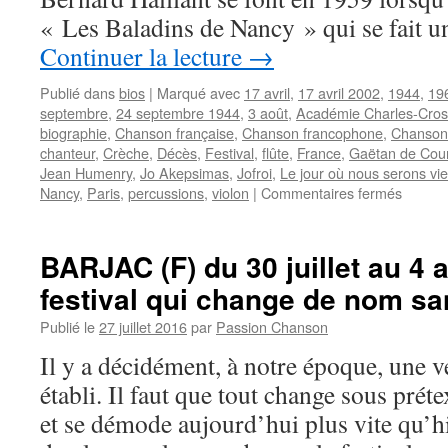
« Les Baladins de Nancy » qui se fait 
Continuer la lecture
→
Publié dans
bios
|
Marqué avec
17 avril
,
17 avril 2002
,
1944
,
19
septembre
,
24 septembre 1944
,
3 août
,
Académie Charles-Cros
biographie
,
Chanson française
,
Chanson francophone
,
Chansons
chanteur
,
Crèche
,
Décès
,
Festival
,
flûte
,
France
,
Gaëtan de Cou
Jean Humenry
,
Jo Akepsimas
,
Jofroi
,
Le jour où nous serons vi
sur
Nancy
,
Paris
,
percussions
,
violon
|
Commentaires fermés
HAILL
Bernar
BARJAC (F) du 30 juillet au 4 
festival qui change de nom sa
Publié le
27 juillet 2016
par
Passion Chanson
Il y a décidément, à notre époque, une 
établi. Il faut que tout change sous prét
et se démode aujourd’hui plus vite qu’h