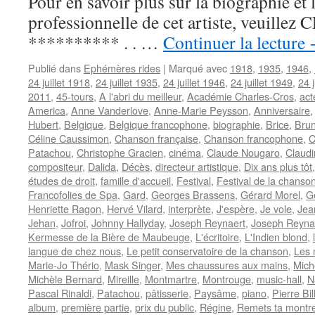
Pour en savoir plus sur la biographie et 
professionnelle de cet artiste, veuillez 
********** . . …
Continuer la lecture
Publié dans
Ephémères rides
|
Marqué avec
1918
,
1935
,
1946
,
24 juillet 1918
,
24 juillet 1935
,
24 juillet 1946
,
24 juillet 1949
,
24 j
2011
,
45-tours
,
A l'abri du meilleur
,
Académie Charles-Cros
,
act
America
,
Anne Vanderlove
,
Anne-Marie Peysson
,
Anniversaire
Hubert
,
Belgique
,
Belgique francophone
,
biographie
,
Brice
,
Brun
Céline Caussimon
,
Chanson française
,
Chanson francophone
,
C
Patachou
,
Christophe Gracien
,
cinéma
,
Claude Nougaro
,
Claud
compositeur
,
Dalida
,
Décès
,
directeur artistique
,
Dix ans plus tôt
études de droit
,
famille d'accueil
,
Festival
,
Festival de la chanso
Francofolies de Spa
,
Gard
,
Georges Brassens
,
Gérard Morel
,
Gé
Henriette Ragon
,
Hervé Vilard
,
interprète
,
J'espère
,
Je vole
,
Jea
Jehan
,
Jofroi
,
Johnny Hallyday
,
Joseph Reynaert
,
Joseph Reyna
Kermesse de la Bière de Maubeuge
,
L'écritoire
,
L'Indien blond
,
langue de chez nous
,
Le petit conservatoire de la chanson
,
Les 
Marie-Jo Thério
,
Mask Singer
,
Mes chaussures aux mains
,
Mich
Michèle Bernard
,
Mireille
,
Montmartre
,
Montrouge
,
music-hall
,
N
Pascal Rinaldi
,
Patachou
,
pâtisserie
,
Paysâme
,
piano
,
Pierre Bil
album
,
première partie
,
prix du public
,
Régine
,
Remets ta montre