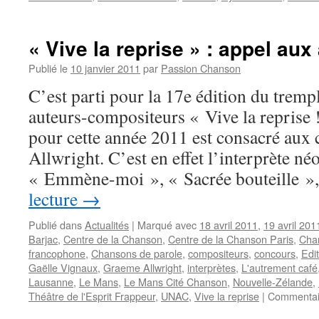
« Vive la reprise » : appel aux 
Publié le
10 janvier 2011
par
Passion Chanson
C’est parti pour la 17e édition du trempl
auteurs-compositeurs « Vive la reprise !
pour cette année 2011 est consacré aux
Allwright. C’est en effet l’interprète né
« Emmène-moi », « Sacrée bouteille 
lecture
→
Publié dans
Actualités
|
Marqué avec
18 avril 2011
,
19 avril 201
Barjac
,
Centre de la Chanson
,
Centre de la Chanson Paris
,
Chan
francophone
,
Chansons de parole
,
compositeurs
,
concours
,
Edi
Gaëlle Vignaux
,
Graeme Allwright
,
interprètes
,
L'autrement café
Lausanne
,
Le Mans
,
Le Mans Cité Chanson
,
Nouvelle-Zélande
,
Théâtre de l'Esprit Frappeur
,
UNAC
,
Vive la reprise
|
Commentai