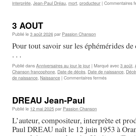
interprète
,
Jean-Paul Dréau
,
mort
,
producteur
|
Commentaires f
3 AOUT
Publié le
3 août 2026
par
Passion Chanson
Pour tout savoir sur les éphémérides 
. . .
Publié dans
Anniversaires au jour le jour
|
Marqué avec
3 août
,
Chanson francophone
,
Date de décès
,
Date de naissance
,
Décè
sur
de naissance
,
Naissance
|
Commentaires fermés
3
AOUT
DREAU Jean-Paul
Publié le
12 mai 2025
par
Passion Chanson
L’auteur, compositeur, interprète et pro
Paul DREAU naît le 12 juin 1953 à Oran 