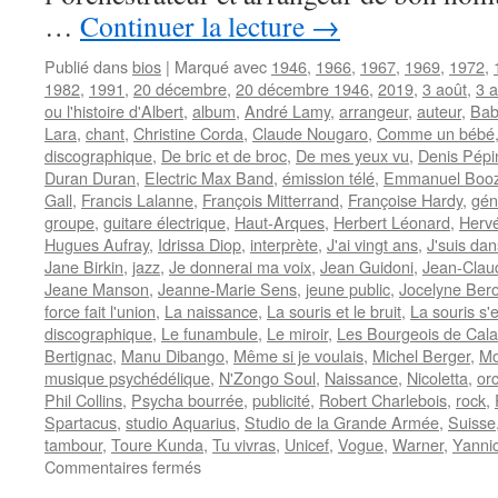
…
Continuer la lecture
→
Publié dans
bios
|
Marqué avec
1946
,
1966
,
1967
,
1969
,
1972
,
1982
,
1991
,
20 décembre
,
20 décembre 1946
,
2019
,
3 août
,
3 
ou l'histoire d'Albert
,
album
,
André Lamy
,
arrangeur
,
auteur
,
Bab
Lara
,
chant
,
Christine Corda
,
Claude Nougaro
,
Comme un bébé
discographique
,
De bric et de broc
,
De mes yeux vu
,
Denis Pépi
Duran Duran
,
Electric Max Band
,
émission télé
,
Emmanuel Boo
Gall
,
Francis Lalanne
,
François Mitterrand
,
Françoise Hardy
,
gén
groupe
,
guitare électrique
,
Haut-Arques
,
Herbert Léonard
,
Hervé
Hugues Aufray
,
Idrissa Diop
,
interprète
,
J'ai vingt ans
,
J'suis da
Jane Birkin
,
jazz
,
Je donnerai ma voix
,
Jean Guidoni
,
Jean-Clau
Jeane Manson
,
Jeanne-Marie Sens
,
jeune public
,
Jocelyne Ber
force fait l'union
,
La naissance
,
La souris et le bruit
,
La souris s'
discographique
,
Le funambule
,
Le miroir
,
Les Bourgeois de Cala
Bertignac
,
Manu Dibango
,
Même si je voulais
,
Michel Berger
,
Mo
musique psychédélique
,
N'Zongo Soul
,
Naissance
,
Nicoletta
,
or
Phil Collins
,
Psycha bourrée
,
publicité
,
Robert Charlebois
,
rock
,
Spartacus
,
studio Aquarius
,
Studio de la Grande Armée
,
Suisse
tambour
,
Toure Kunda
,
Tu vivras
,
Unicef
,
Vogue
,
Warner
,
Yanni
sur
Commentaires fermés
CASTELAIN