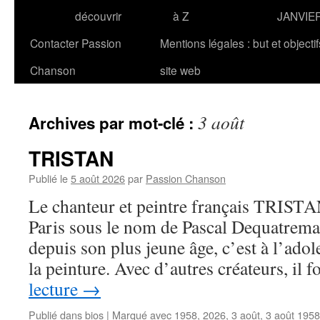
découvrir
à Z
JANVIE
Contacter Passion
Mentions légales : but et objecti
Chanson
site web
3 août
Archives par mot-clé :
TRISTAN
Publié le
5 août 2026
par
Passion Chanson
Le chanteur et peintre français TRISTAN
Paris sous le nom de Pascal Dequatremar
depuis son plus jeune âge, c’est à l’ado
la peinture. Avec d’autres créateurs, il
lecture
→
Publié dans
bios
|
Marqué avec
1958
,
2026
,
3 août
,
3 août 1958