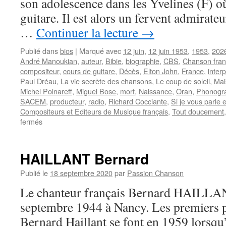
son adolescence dans les Yvelines (F) où
guitare. Il est alors un fervent admirate
…
Continuer la lecture
→
Publié dans
bios
|
Marqué avec
12 juin
,
12 juin 1953
,
1953
,
202
André Manoukian
,
auteur
,
Bibie
,
biographie
,
CBS
,
Chanson fran
compositeur
,
cours de guitare
,
Décès
,
Elton John
,
France
,
inter
Paul Dréau
,
La vie secrète des chansons
,
Le coup de soleil
,
Mais
Michel Polnareff
,
Miguel Bose
,
mort
,
Naissance
,
Oran
,
Phonogr
SACEM
,
producteur
,
radio
,
Richard Cocciante
,
Si je vous parle 
Compositeurs et Editeurs de Musique français
,
Tout doucement
sur
fermés
DREAU
Jean-
Paul
HAILLANT Bernard
Publié le
18 septembre 2020
par
Passion Chanson
Le chanteur français Bernard HAILLAN
septembre 1944 à Nancy. Les premiers p
Bernard Haillant se font en 1959 lorsqu’