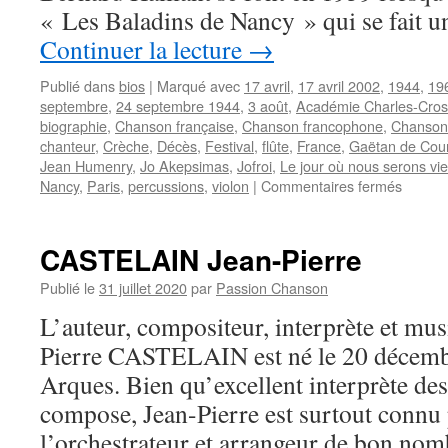
« Les Baladins de Nancy » qui se fait 
Continuer la lecture
→
Publié dans
bios
|
Marqué avec
17 avril
,
17 avril 2002
,
1944
,
19
septembre
,
24 septembre 1944
,
3 août
,
Académie Charles-Cros
biographie
,
Chanson française
,
Chanson francophone
,
Chansons
chanteur
,
Crèche
,
Décès
,
Festival
,
flûte
,
France
,
Gaëtan de Cou
Jean Humenry
,
Jo Akepsimas
,
Jofroi
,
Le jour où nous serons vi
sur
Nancy
,
Paris
,
percussions
,
violon
|
Commentaires fermés
HAILL
Bernar
CASTELAIN Jean-Pierre
Publié le
31 juillet 2020
par
Passion Chanson
L’auteur, compositeur, interprète et mus
Pierre CASTELAIN est né le 20 décemb
Arques. Bien qu’excellent interprète des
compose, Jean-Pierre est surtout connu 
l’orchestrateur et arrangeur de bon nomb