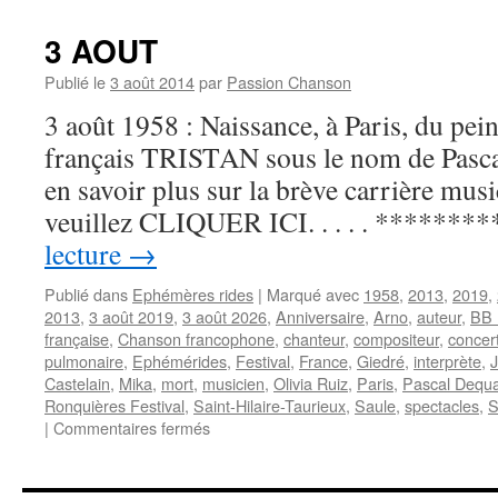
Jean-
Pierre
3 AOUT
Publié le
3 août 2014
par
Passion Chanson
3 août 1958 : Naissance, à Paris, du pein
français TRISTAN sous le nom de Pasc
en savoir plus sur la brève carrière music
veuillez CLIQUER ICI. . . . . *******
lecture
→
Publié dans
Ephémères rides
|
Marqué avec
1958
,
2013
,
2019
,
2013
,
3 août 2019
,
3 août 2026
,
Anniversaire
,
Arno
,
auteur
,
BB 
française
,
Chanson francophone
,
chanteur
,
compositeur
,
concer
pulmonaire
,
Ephémérides
,
Festival
,
France
,
Giedré
,
interprète
,
Castelain
,
Mika
,
mort
,
musicien
,
Olivia Ruiz
,
Paris
,
Pascal Dequ
Ronquières Festival
,
Saint-Hilaire-Taurieux
,
Saule
,
spectacles
,
S
sur
|
Commentaires fermés
3
AOUT