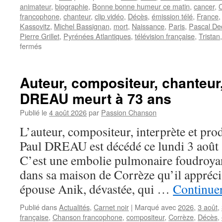
animateur
,
biographie
,
Bonne bonne humeur ce matin
,
cancer
,
C
francophone
,
chanteur
,
clip vidéo
,
Décès
,
émission télé
,
France
Kassovitz
,
Michel Bassignan
,
mort
,
Naissance
,
Paris
,
Pascal De
Pierre Grillet
,
Pyrénées Atlantiques
,
télévision française
,
Tristan
sur
fermés
TRISTAN
Auteur, compositeur, chanteur
DREAU meurt à 73 ans
Publié le
4 août 2026
par
Passion Chanson
L’auteur, compositeur, interprète et pro
Paul DREAU est décédé ce lundi 3 août à
C’est une embolie pulmonaire foudroyan
dans sa maison de Corrèze qu’il apprécia
épouse Anik, dévastée, qui …
Continuer
Publié dans
Actualités
,
Carnet noir
|
Marqué avec
2026
,
3 août
,
française
,
Chanson francophone
,
compositeur
,
Corrèze
,
Décès
,