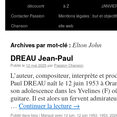
découvrir
à Z
JANVIE
Contacter Passion
Mentions légales : but et objecti
Chanson
site web
Elton John
Archives par mot-clé :
DREAU Jean-Paul
Publié le
12 mai 2025
par
Passion Chanson
L’auteur, compositeur, interprète et pro
Paul DREAU naît le 12 juin 1953 à Oran 
son adolescence dans les Yvelines (F) où
guitare. Il est alors un fervent admirate
…
Continuer la lecture
→
Publié dans
bios
|
Marqué avec
12 juin
,
12 juin 1953
,
1953
,
202