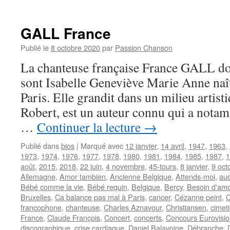
D’ANNEVOY
Philippe
GALL France
Publié le
8 octobre 2020
par
Passion Chanson
La chanteuse française France GALL do
sont Isabelle Geneviève Marie Anne naît
Paris. Elle grandit dans un milieu artist
Robert, est un auteur connu qui a not
…
Continuer la lecture
→
Publié dans
bios
|
Marqué avec
12 janvier
,
14 avril
,
1947
,
1963
,
1973
,
1974
,
1976
,
1977
,
1978
,
1980
,
1981
,
1984
,
1985
,
1987
,
1
août
,
2015
,
2018
,
22 juin
,
4 novembre
,
45-tours
,
8 janvier
,
9 oct
Allemagne
,
Amor tambien
,
Ancienne Belgique
,
Attends-moi
,
aud
Bébé comme la vie
,
Bébé requin
,
Belgique
,
Bercy
,
Besoin d'am
Bruxelles
,
Ca balance pas mal à Paris
,
cancer
,
Cézanne peint
,
C
francophone
,
chanteuse
,
Charles Aznavour
,
Christiansen
,
cimet
France
,
Claude François
,
Concert
,
concerts
,
Concours Eurovisio
discographique
,
crise cardiaque
,
Daniel Balavoine
,
Débranche
,