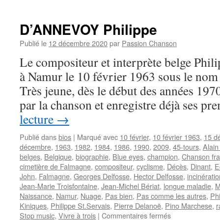
D’ANNEVOY Philippe
Publié le
12 décembre 2020
par
Passion Chanson
Le compositeur et interprète belge Ph
à Namur le 10 février 1963 sous le nom
Très jeune, dès le début des années 1970
par la chanson et enregistre déjà ses p
lecture
→
Publié dans
bios
|
Marqué avec
10 février
,
10 février 1963
,
15 d
décembre
,
1963
,
1982
,
1984
,
1986
,
1990
,
2009
,
45-tours
,
Alain
belges
,
Belgique
,
biographie
,
Blue eyes
,
champion
,
Chanson fra
cimetière de Falmagne
,
compositeur
,
cyclisme
,
Décès
,
Dinant
,
E
John
,
Falmagne
,
Georges Delfosse
,
Hector Delfosse
,
incinératio
Jean-Marie Troisfontaine
,
Jean-Michel Bériat
,
longue maladie
,
M
Naissance
,
Namur
,
Nuage
,
Pas bien
,
Pas comme les autres
,
Phi
Kiniques
,
Philippe St.Servais
,
Pierre Delanoë
,
Pino Marchese
,
r
sur
Stop music
,
Vivre à trois
|
Commentaires fermés