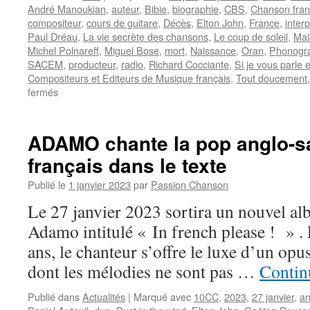
André Manoukian
,
auteur
,
Bibie
,
biographie
,
CBS
,
Chanson fran
compositeur
,
cours de guitare
,
Décès
,
Elton John
,
France
,
inter
Paul Dréau
,
La vie secrète des chansons
,
Le coup de soleil
,
Mais
Michel Polnareff
,
Miguel Bose
,
mort
,
Naissance
,
Oran
,
Phonogr
SACEM
,
producteur
,
radio
,
Richard Cocciante
,
Si je vous parle 
Compositeurs et Editeurs de Musique français
,
Tout doucement
sur
fermés
DREAU
Jean-
Paul
ADAMO chante la pop anglo-s
français dans le texte
Publié le
1 janvier 2023
par
Passion Chanson
Le 27 janvier 2023 sortira un nouvel al
Adamo intitulé « In french please ! » . 
ans, le chanteur s’offre le luxe d’un op
dont les mélodies ne sont pas …
Continu
Publié dans
Actualités
|
Marqué avec
10CC
,
2023
,
27 janvier
,
an