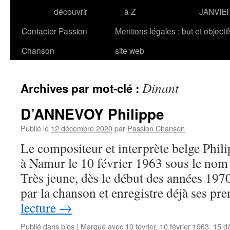
découvrir
à Z
JANVIE
Contacter Passion
Mentions légales : but et objecti
Chanson
site web
Dinant
Archives par mot-clé :
D’ANNEVOY Philippe
Publié le
12 décembre 2020
par
Passion Chanson
Le compositeur et interprète belge Ph
à Namur le 10 février 1963 sous le nom
Très jeune, dès le début des années 1970
par la chanson et enregistre déjà ses p
lecture
→
Publié dans
bios
|
Marqué avec
10 février
,
10 février 1963
,
15 d