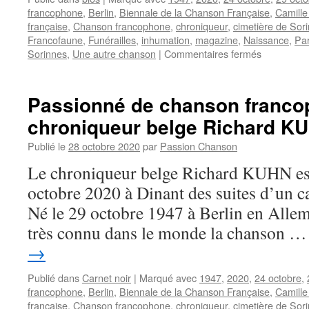
francophone
,
Berlin
,
Biennale de la Chanson Française
,
Camill
française
,
Chanson francophone
,
chroniqueur
,
cimetière de Sor
Francofaune
,
Funérailles
,
inhumation
,
magazine
,
Naissance
,
Pa
sur
Sorinnes
,
Une autre chanson
|
Commentaires fermés
KUHN
Richard
Passionné de chanson franco
chroniqueur belge Richard K
Publié le
28 octobre 2020
par
Passion Chanson
Le chroniqueur belge Richard KUHN es
octobre 2020 à Dinant des suites d’un can
Né le 29 octobre 1947 à Berlin en Allem
très connu dans le monde la chanson 
→
Publié dans
Carnet noir
|
Marqué avec
1947
,
2020
,
24 octobre
,
francophone
,
Berlin
,
Biennale de la Chanson Française
,
Camill
française
,
Chanson francophone
,
chroniqueur
,
cimetière de Sor