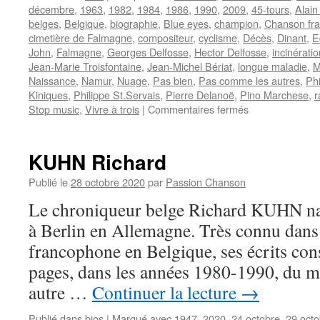
décembre
,
1963
,
1982
,
1984
,
1986
,
1990
,
2009
,
45-tours
,
Alain
belges
,
Belgique
,
biographie
,
Blue eyes
,
champion
,
Chanson fra
cimetière de Falmagne
,
compositeur
,
cyclisme
,
Décès
,
Dinant
,
E
John
,
Falmagne
,
Georges Delfosse
,
Hector Delfosse
,
incinératio
Jean-Marie Troisfontaine
,
Jean-Michel Bériat
,
longue maladie
,
M
Naissance
,
Namur
,
Nuage
,
Pas bien
,
Pas comme les autres
,
Phi
Kiniques
,
Philippe St.Servais
,
Pierre Delanoë
,
Pino Marchese
,
r
sur
Stop music
,
Vivre à trois
|
Commentaires fermés
D’ANNEVOY
Philippe
KUHN Richard
Publié le
28 octobre 2020
par
Passion Chanson
Le chroniqueur belge Richard KUHN naî
à Berlin en Allemagne. Très connu dans
francophone en Belgique, ses écrits cons
pages, dans les années 1980-1990, du m
autre …
Continuer la lecture
→
Publié dans
bios
|
Marqué avec
1947
,
2020
,
24 octobre
,
29 octo