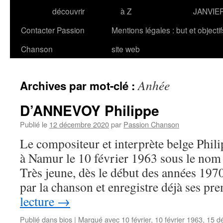
découvrir
à Z
JANVIE
Contacter Passion
Mentions légales : but et objecti
Chanson
site web
Anhée
Archives par mot-clé :
D’ANNEVOY Philippe
Publié le
12 décembre 2020
par
Passion Chanson
Le compositeur et interprète belge Ph
à Namur le 10 février 1963 sous le nom
Très jeune, dès le début des années 1970
par la chanson et enregistre déjà ses p
lecture
→
Publié dans
bios
|
Marqué avec
10 février
,
10 février 1963
,
15 d