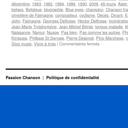
décembre
,
1963
,
1982
,
1984
,
1986
,
1990
,
2009
,
45-tours
,
Alain
belges
,
Belgique
,
biographie
,
Blue eyes
,
champion
,
Chanson fra
cimetière de Falmagne
,
compositeur
,
cyclisme
,
Décès
,
Dinant
,
E
John
,
Falmagne
,
Georges Delfosse
,
Hector Delfosse
,
incinératio
Jean-Marie Troisfontaine
,
Jean-Michel Bériat
,
longue maladie
,
M
Naissance
,
Namur
,
Nuage
,
Pas bien
,
Pas comme les autres
,
Phi
Kiniques
,
Philippe St.Servais
,
Pierre Delanoë
,
Pino Marchese
,
r
sur
Stop music
,
Vivre à trois
|
Commentaires fermés
D’ANNEVOY
Philippe
Passion Chanson
Politique de confidentialité