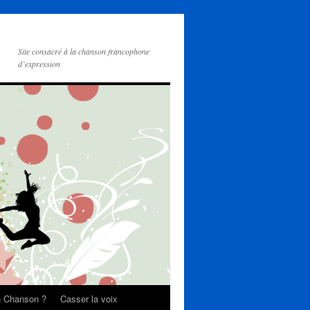
Site consacré à la chanson francophone
d’expression
on Chanson ?
Casser la voix