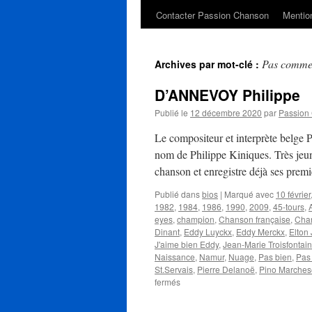
Contacter Passion Chanson
Mention
Pas comme 
Archives par mot-clé :
D’ANNEVOY Philippe
Publié le
12 décembre 2020
par
Passion
Le compositeur et interprète belge
nom de Philippe Kiniques. Très jeune
chanson et enregistre déjà ses pre
Publié dans
bios
|
Marqué avec
10 février
1982
,
1984
,
1986
,
1990
,
2009
,
45-tours
,
eyes
,
champion
,
Chanson française
,
Cha
Dinant
,
Eddy Luyckx
,
Eddy Merckx
,
Elton
J'aime bien Eddy
,
Jean-Marie Troisfontai
Naissance
,
Namur
,
Nuage
,
Pas bien
,
Pas
St.Servais
,
Pierre Delanoë
,
Pino Marches
sur
fermés
D’ANNEVOY
Philippe