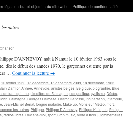
s légales : but et objectifs du site web
Politique de confidentialité
les autres
 Chanson
 Philippe D’ANNEVOY naît à Namur le 10 février 1963 sous le
, dès le début des années 1970, le garçonnet est tenté par la
miers …
Continuer la lecture
→
,
10 février 1963
,
15 décembre
,
15 décembre 2009
,
18 décembre
,
1963
,
Alain Darmor
,
Anhée
,
Annevoie
,
artistes belges
,
Belgique
,
biographie
,
Blue
nson francophone
,
cimetière de Falmagne
,
compositeur
,
cyclisme
,
Décès
,
 John
,
Falmagne
,
Georges Delfosse
,
Hector Delfosse
,
incinération
,
interprète
,
ne
,
Jean-Michel Bériat
,
longue maladie
,
Make up
,
Monsieur Météo
,
mort
,
 comme les autres
,
Philippe
,
Philippe D'Annevoy
,
Philippe Kiniques
,
Philippe
e
,
radios libres
,
Reviens-moi
,
sport
,
Stop music
,
Vivre à trois
|
Commentaires