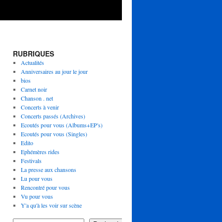
RUBRIQUES
Actualités
Anniversaires au jour le jour
bios
Carnet noir
Chanson . net
Concerts à venir
Concerts passés (Archives)
Ecoutés pour vous (Albums+EP's)
Ecoutés pour vous (Singles)
Edito
Ephémères rides
Festivals
La presse aux chansons
Lu pour vous
Rencontré pour vous
Vu pour vous
Y'a qu'à les voir sur scène