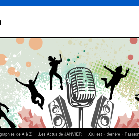
n
graphies de A à Z
.Les Actus de JANVIER
.Qui est « derrière » Passi