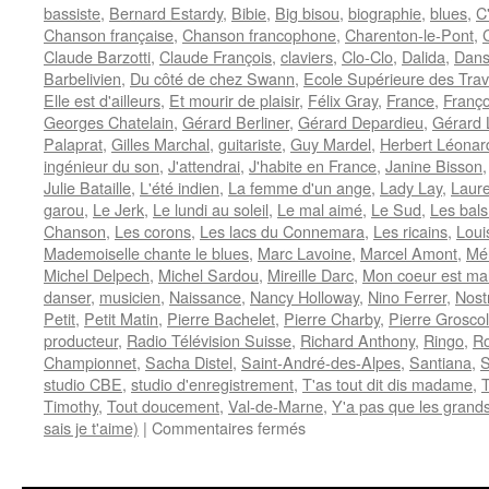
bassiste
,
Bernard Estardy
,
Bibie
,
Big bisou
,
biographie
,
blues
,
C
Chanson française
,
Chanson francophone
,
Charenton-le-Pont
,
Claude Barzotti
,
Claude François
,
claviers
,
Clo-Clo
,
Dalida
,
Dans
Barbelivien
,
Du côté de chez Swann
,
Ecole Supérieure des Trav
Elle est d'ailleurs
,
Et mourir de plaisir
,
Félix Gray
,
France
,
Franç
Georges Chatelain
,
Gérard Berliner
,
Gérard Depardieu
,
Gérard
Palaprat
,
Gilles Marchal
,
guitariste
,
Guy Mardel
,
Herbert Léonar
ingénieur du son
,
J'attendrai
,
J'habite en France
,
Janine Bisson
Julie Bataille
,
L'été indien
,
La femme d'un ange
,
Lady Lay
,
Laure
garou
,
Le Jerk
,
Le lundi au soleil
,
Le mal aimé
,
Le Sud
,
Les bals
Chanson
,
Les corons
,
Les lacs du Connemara
,
Les ricains
,
Loui
Mademoiselle chante le blues
,
Marc Lavoine
,
Marcel Amont
,
Mé
Michel Delpech
,
Michel Sardou
,
Mireille Darc
,
Mon coeur est ma
danser
,
musicien
,
Naissance
,
Nancy Holloway
,
Nino Ferrer
,
Nost
Petit
,
Petit Matin
,
Pierre Bachelet
,
Pierre Charby
,
Pierre Grosco
producteur
,
Radio Télévision Suisse
,
Richard Anthony
,
Ringo
,
R
Championnet
,
Sacha Distel
,
Saint-André-des-Alpes
,
Santiana
,
studio CBE
,
studio d'enregistrement
,
T'as tout dit dis madame
,
T
Timothy
,
Tout doucement
,
Val-de-Marne
,
Y'a pas que les grands
sur
sais je t'aime)
|
Commentaires fermés
ESTARDY
Bernard