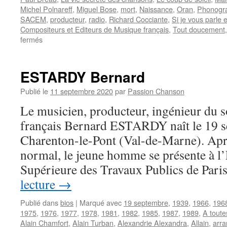
Michel Polnareff
,
Miguel Bose
,
mort
,
Naissance
,
Oran
,
Phonogr
SACEM
,
producteur
,
radio
,
Richard Cocciante
,
Si je vous parle 
Compositeurs et Editeurs de Musique français
,
Tout doucement
sur
fermés
DREAU
Jean-
Paul
ESTARDY Bernard
Publié le
11 septembre 2020
par
Passion Chanson
Le musicien, producteur, ingénieur du s
français Bernard ESTARDY naît le 19 
Charenton-le-Pont (Val-de-Marne). Aprè
normal, le jeune homme se présente à l
Supérieure des Travaux Publics de Pari
lecture
→
Publié dans
bios
|
Marqué avec
19 septembre
,
1939
,
1966
,
196
1975
,
1976
,
1977
,
1978
,
1981
,
1982
,
1985
,
1987
,
1989
,
A toutes
Alain Chamfort
,
Alain Turban
,
Alexandrie Alexandra
,
Allain
,
arra