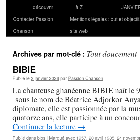
découvrir
à Z
JANVIE
Contacter Passion
Mentions légales : but et objecti
Chanson
site web
Tout doucement
Archives par mot-clé :
BIBIE
Publié le
2 janvier 2026
par
Passion Chanson
La chanteuse ghanéenne BIBIE naît le 9
sous le nom de Béatrice Adjorkor Anyan
diplomate, elle est passionnée par la mus
quatorze ans, elle participe à un concou
Continuer la lecture
→
Publié dans
bios
|
Marqué avec
1957
,
20 avril 1985
,
24 novemb