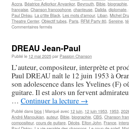
Accra
,
Béatrice Adjorkor Anyankor
,
Beyrouth
,
Bibie
,
biographie
française
,
Chanson francophone
,
chanteuse
,
Dalida
,
diplomate
,
Paul Dréau
,
La p'tite Black
,
Les mots d'amour
,
Liban
,
Michel Dr
Theatre Center
,
Objectif tubes
,
Paris
,
RFM Party 80
,
Sereine
,
té
sur
Commentaires fermés
BIBIE
DREAU Jean-Paul
Publié le
12 mai 2025
par
Passion Chanson
L’auteur, compositeur, interprète et pro
Paul DREAU naît le 12 juin 1953 à Oran 
son adolescence dans les Yvelines (F) où
guitare. Il est alors un fervent admirate
…
Continuer la lecture
→
Publié dans
bios
|
Marqué avec
12 juin
,
12 juin 1953
,
1953
,
202
André Manoukian
,
auteur
,
Bibie
,
biographie
,
CBS
,
Chanson fran
compositeur
,
cours de guitare
,
Décès
,
Elton John
,
France
,
inter
Paul Dréau
,
La vie secrète des chansons
,
Le coup de soleil
,
Mais