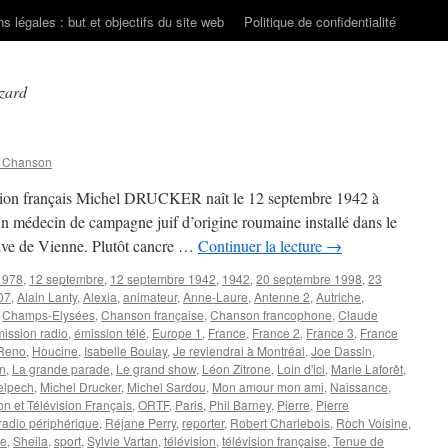
s légales : but et objectifs du site web
Politique de confidentialité
zard
n Chanson
vision français Michel DRUCKER naît le 12 septembre 1942 à
’un médecin de campagne juif d’origine roumaine installé dans le
ive de Vienne. Plutôt cancre …
Continuer la lecture
→
1978
,
12 septembre
,
12 septembre 1942
,
1942
,
20 septembre 1998
,
23
07
,
Alain Lanty
,
Alexia
,
animateur
,
Anne-Laure
,
Antenne 2
,
Autriche
,
,
Champs-Elysées
,
Chanson française
,
Chanson francophone
,
Claude
ission radio
,
émission télé
,
Europe 1
,
France
,
France 2
,
France 3
,
France
 Reno
,
Houcine
,
Isabelle Boulay
,
Je reviendrai à Montréal
,
Joe Dassin
,
en
,
La grande parade
,
Le grand show
,
Léon Zitrone
,
Loin d'ici
,
Marie Laforêt
,
elpech
,
Michel Drucker
,
Michel Sardou
,
Mon amour mon ami
,
Naissance
,
on et Télévision Français
,
ORTF
,
Paris
,
Phil Barney
,
Pierre
,
Pierre
radio périphérique
,
Réjane Perry
,
reporter
,
Robert Charlebois
,
Roch Voisine
,
oe
,
Sheila
,
sport
,
Sylvie Vartan
,
télévision
,
télévision française
,
Tenue de