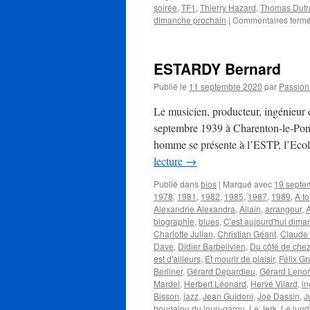
soirée
,
TF1
,
Thierry Hazard
,
Thomas Dutr
dimanche prochain
|
Commentaires ferm
ESTARDY Bernard
Publié le
11 septembre 2020
par
Passio
Le musicien, producteur, ingénieur
septembre 1939 à Charenton-le-Pont
homme se présente à l’ESTP, l’Ecol
lecture
→
Publié dans
bios
|
Marqué avec
19 septe
1978
,
1981
,
1982
,
1985
,
1987
,
1989
,
A to
Alexandrie Alexandra
,
Allain
,
arrangeur
,
A
biographie
,
blues
,
C'est aujourd'hui dim
Charlotte Julian
,
Christian Géant
,
Claude 
Dave
,
Didier Barbelivien
,
Du côté de che
est d'ailleurs
,
Et mourir de plaisir
,
Félix Gr
Berliner
,
Gérard Depardieu
,
Gérard Leno
Mardel
,
Herbert Léonard
,
Hervé Vilard
,
in
Bisson
,
jazz
,
Jean Guidoni
,
Joe Dassin
,
J
bougalou du loup-garou
,
Le Jerk
,
Le lundi