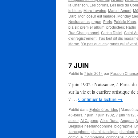
la Chanson
,
Les corons
,
Les lacs du Co
le blues
,
Marc Lavoine
,
Marcel Amont
,
Mé
Darc
,
Mon coeur est malade
,
Monday tues
Nostracarlus
,
orgue
,
Paris
,
Patricia Kaas
,
plaisir
,
premier album
,
producteur
,
Radio 
Rue Championnet
,
Sacha Distel
,
Saint-A
d'enregistrement
,
T'as tout dit dis madam
Marne
,
Y'a pas que les grands qui rêvent
7 JUIN
Publié le
7 juin 2014
par
Passion Chans
7 juin 1902 : Naissance, à Paris, 
sur la vie et la carrière artistique d
7 …
Continuer la lecture
→
Publié dans
Ephémères rides
|
Marqué a
45-tours
,
7 juin
,
7 juin 1902
,
7 juin 1912
,
acteur
,
Al Capone
,
Alice Dona
,
Anggun
,
A
Belgique néerlandophone
,
biographie
,
Br
francophone
,
chant classique
,
chanteur
,
c
comique
,
Compiègne
,
compositeur
,
conco