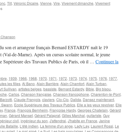
onc
,
Tilt
,
Véronic Dicaire
,
Vienne
,
Vire
,
Vivement dimanche
,
Vivement
sur
és
DRUCKER
Michel
n Chanson
 du son et arrangeur français Bernard ESTARDY naît le 19
 (Val-de-Marne). Après un cursus scolaire normal, le jeune
e Supérieure des Travaux Publics de Paris, où il …
Continuer la
mbre
,
1939
,
1966
,
1968
,
1970
,
1971
,
1972
,
1973
,
1974
,
1975
,
1976
,
1977
,
utes les filles
,
Al Bano
,
Alain Barrière
,
Alain Chamfort
,
Alain Turban
,
rt Sullivan
,
artistes belges
,
bassiste
,
Bernard Estardy
,
Bibie
,
Big bisou
,
anche
,
Carlos
,
Chanson française
,
Chanson francophone
,
Charenton-le-Pont
,
Barzotti
,
Claude François
,
claviers
,
Clo-Clo
,
Dalida
,
Dansez maintenant
,
z Swann
,
Ecole Supérieure des Travaux Publics
,
Elle a les yeux revolver
,
Elle
ay
,
France
,
François Bernheim
,
Françoise Hardy
,
Georges Chatelain
,
Gérard
rman
,
Gérard Manset
,
Gérard Palaprat
,
Gilles Marchal
,
guitariste
,
Guy
génieur civil
,
ingénieur du son
,
J'attendrai
,
J'habite en France
,
Janine
ulie Bataille
,
L'été indien
,
La femme d'un ange
,
Lady Lay
,
Laurent Rossi
,
Le
 au soleil
,
Le mal aimé
,
Le Sud
,
Les bals populaires
,
Les Compagnons de