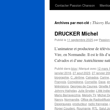
Contacter Passion Chanson
Mention
Thierry Ha
Archives par mot-clé :
DRUCKER Michel
Publié le
11 septembre 2025
par
Passio
L’animateur et producteur de télé
Vire, en Normandie. Il est le fils d
Calvados et d’une Autrichienne nat
Publié dans
bios
|
Marqué avec
12 mars 
janvier 2016
,
27 aout 2023
,
27 janvier 20
biographie
,
C. Jérôme
,
Calvados
,
Carine
François
,
Compiègne
,
Corneille
,
Dave
,
ém
télévisions
,
Georges de Caunes
,
Ginette
Johnny Hallyday
,
Julie Snyder
,
L'été indi
Mario Barravecchia
,
Melody TV
,
Michel D
Nancy
,
Normandie
,
Office de Radiodiffusi
Desgraupes
,
producteur
,
radio française
,
Roger Couderc
,
Roumanie
,
RTL
,
Salut J