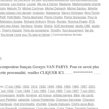
nnemara
,
Les ricains
,
Louise
,
Ma vie à t'aimer
,
Madame
,
Mademoiselle chante
lody
,
Melody TV
,
Michel Corringe
,
Michel Delpech
,
Michel Sardou
,
Mireille
day laissez-moi danser
,
musicien
,
Naissance
,
Nancy Holloway
,
Nino Ferrer
,
Petit
,
Petit Matin
,
Pierre Bachelet
,
Pierre Charby
,
Pierre Groscolas
,
Pour le
Télévision Suisse
,
Richard Anthony
,
Ringo
,
Roméo
,
Romina Power
,
RTS
,
ndré-des-Alpes
,
Santiana
,
Shake
,
Sheila
,
SOS tendresse
,
studio CBE
,
studio
e
,
Thierry Hazard
,
Tigre de porcelaine
,
Timothy
,
Tout doucement
,
Val-de-
sur
,
You know I love you (Tu sais je t'aime)
|
Commentaires fermés
ESTARDY
Bernard
on
du compositeur français Georges VAN PARYS. Pour en savoir plus
e cette personnalité, veuillez CLIQUER ICI. . . . . ********** . . . .
vec
17 juin 1962
,
1902
,
1912
,
1932
,
1949
,
1962
,
1963
,
1965
,
1997
,
2001
,
7 juin 1932
,
7 juin 1949
,
7 juin 1963
,
7 juin 1965
,
7 juin 1997
,
7 juin 2001
,
nniversaire
,
Arletty
,
Arménie
,
art lyrique
,
artistes belges
,
Bâle
,
bel canto
,
uno Pelletier
,
cabarets
,
Carole Fredericks
,
Chanson française
,
Chanson
hanteuse
,
chef d'orchestre
,
choriste
,
Claude Debussy
,
Clichy-sous-Bois
,
urs Pavarotti
,
contrebasse
,
Cora Vaucaire
,
Cuba
,
Dakar
,
Danielle Darrieux
,