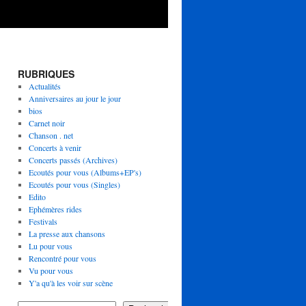
RUBRIQUES
Actualités
Anniversaires au jour le jour
bios
Carnet noir
Chanson . net
Concerts à venir
Concerts passés (Archives)
Ecoutés pour vous (Albums+EP's)
Ecoutés pour vous (Singles)
Edito
Ephémères rides
Festivals
La presse aux chansons
Lu pour vous
Rencontré pour vous
Vu pour vous
Y'a qu'à les voir sur scène