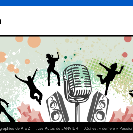
n
graphies de A à Z
.Les Actus de JANVIER
.Qui est « derrière » Passi