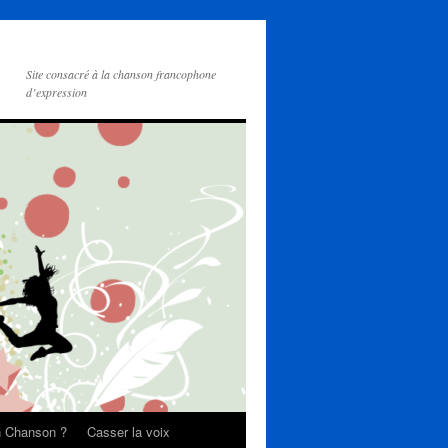
Site consacré à la chanson francophone
d’expression
on Chanson ?
Casser la voix