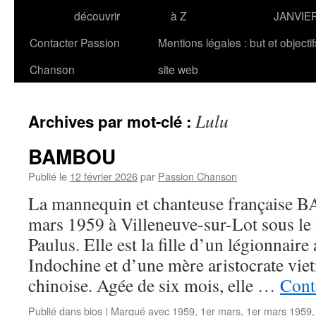
découvrir
à Z
JANVIE
Contacter Passion
Mentions légales : but et objecti
Chanson
site web
Lulu
Archives par mot-clé :
BAMBOU
Publié le
12 février 2026
par
Passion Chanson
La mannequin et chanteuse française 
mars 1959 à Villeneuve-sur-Lot sous le
Paulus. Elle est la fille d’un légionnair
Indochine et d’une mère aristocrate vie
chinoise. Agée de six mois, elle …
Cont
Publié dans
bios
|
Marqué avec
1959
,
1er mars
,
1er mars 1959