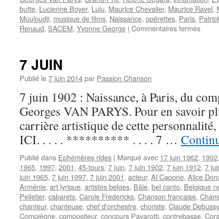
butte
,
Lucienne Boyer
,
Lulu
,
Maurice Chevalier
,
Maurice Ravel
,
Mouloudji
,
musique de films
,
Naissance
,
opérettes
,
Paris
,
Patric
sur
Renaud
,
SACEM
,
Yvonne George
|
Commentaires fermés
VAN
PARY
Geor
7 JUIN
Publié le
7 juin 2014
par
Passion Chanson
7 juin 1902 : Naissance, à Paris, du com
Georges VAN PARYS. Pour en savoir plus
carrière artistique de cette personnali
ICI. . . . . ********** . . . . 7 …
Continu
Publié dans
Ephémères rides
|
Marqué avec
17 juin 1962
,
1902
1965
,
1997
,
2001
,
45-tours
,
7 juin
,
7 juin 1902
,
7 juin 1912
,
7 ju
juin 1965
,
7 juin 1997
,
7 juin 2001
,
acteur
,
Al Capone
,
Alice Don
Arménie
,
art lyrique
,
artistes belges
,
Bâle
,
bel canto
,
Belgique n
Pelletier
,
cabarets
,
Carole Fredericks
,
Chanson française
,
Chans
chanteur
,
chanteuse
,
chef d'orchestre
,
choriste
,
Claude Debussy
Compiègne
,
compositeur
,
concours Pavarotti
,
contrebasse
,
Cora