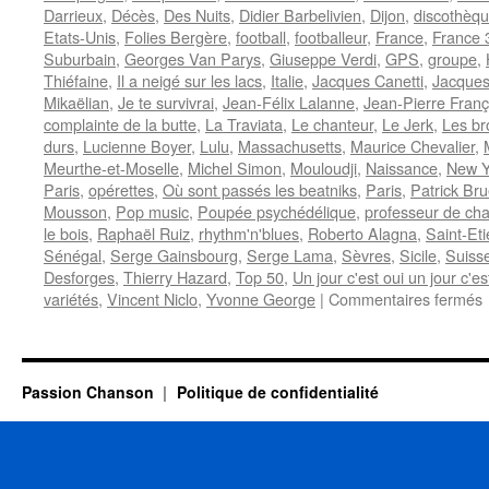
Darrieux
,
Décès
,
Des Nuits
,
Didier Barbelivien
,
Dijon
,
discothèq
Etats-Unis
,
Folies Bergère
,
football
,
footballeur
,
France
,
France 
Suburbain
,
Georges Van Parys
,
Giuseppe Verdi
,
GPS
,
groupe
,
Thiéfaine
,
Il a neigé sur les lacs
,
Italie
,
Jacques Canetti
,
Jacques
Mikaëlian
,
Je te survivrai
,
Jean-Félix Lalanne
,
Jean-Pierre Franç
complainte de la butte
,
La Traviata
,
Le chanteur
,
Le Jerk
,
Les br
durs
,
Lucienne Boyer
,
Lulu
,
Massachusetts
,
Maurice Chevalier
,
Meurthe-et-Moselle
,
Michel Simon
,
Mouloudji
,
Naissance
,
New Y
Paris
,
opérettes
,
Où sont passés les beatniks
,
Paris
,
Patrick Bru
Mousson
,
Pop music
,
Poupée psychédélique
,
professeur de cha
le bois
,
Raphaël Ruiz
,
rhythm'n'blues
,
Roberto Alagna
,
Saint-Et
Sénégal
,
Serge Gainsbourg
,
Serge Lama
,
Sèvres
,
Sicile
,
Suiss
Desforges
,
Thierry Hazard
,
Top 50
,
Un jour c'est oui un jour c'e
s
variétés
,
Vincent Niclo
,
Yvonne George
|
Commentaires fermés
Passion Chanson
Politique de confidentialité