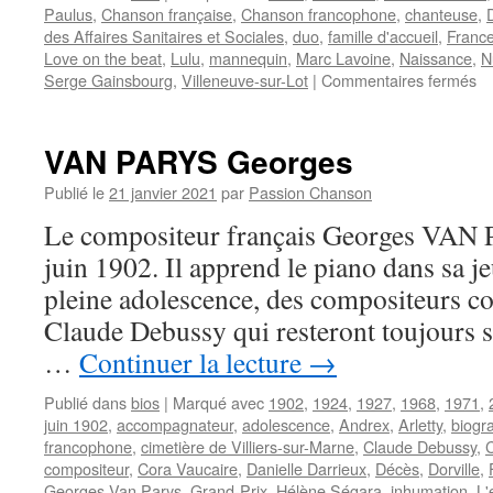
Paulus
,
Chanson française
,
Chanson francophone
,
chanteuse
,
des Affaires Sanitaires et Sociales
,
duo
,
famille d'accueil
,
Franc
Love on the beat
,
Lulu
,
mannequin
,
Marc Lavoine
,
Naissance
,
N
su
Serge Gainsbourg
,
Villeneuve-sur-Lot
|
Commentaires fermés
B
VAN PARYS Georges
Publié le
21 janvier 2021
par
Passion Chanson
Le compositeur français Georges VAN P
juin 1902. Il apprend le piano dans sa j
pleine adolescence, des compositeurs 
Claude Debussy qui resteront toujours 
…
Continuer la lecture
→
Publié dans
bios
|
Marqué avec
1902
,
1924
,
1927
,
1968
,
1971
,
juin 1902
,
accompagnateur
,
adolescence
,
Andrex
,
Arletty
,
biogr
francophone
,
cimetière de Villiers-sur-Marne
,
Claude Debussy
,
compositeur
,
Cora Vaucaire
,
Danielle Darrieux
,
Décès
,
Dorville
,
Georges Van Parys
,
Grand-Prix
,
Hélène Ségara
,
inhumation
,
L'