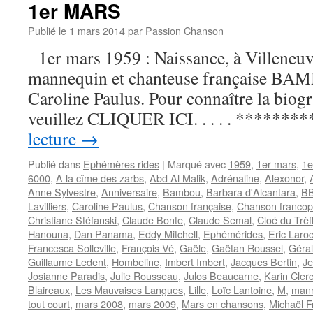
café-
1er MARS
théâtre
« La
Publié le
1 mars 2014
par
Passion Chanson
Soupape »
1er mars 1959 : Naissance, à Villeneuv
à
Bruxelles,
mannequin et chanteuse française BA
Michel
Caroline Paulus. Pour connaître la biogra
Van
Muylem
veuillez CLIQUER ICI. . . . . *********
est
lecture
→
décédé
Publié dans
Ephémères rides
|
Marqué avec
1959
,
1er mars
,
1e
6000
,
A la cîme des zarbs
,
Abd Al Malik
,
Adrénaline
,
Alexonor
,
Anne Sylvestre
,
Anniversaire
,
Bambou
,
Barbara d'Alcantara
,
BB
Lavilliers
,
Caroline Paulus
,
Chanson française
,
Chanson franco
Christiane Stéfanski
,
Claude Bonte
,
Claude Semal
,
Cloé du Trèf
Hanouna
,
Dan Panama
,
Eddy Mitchell
,
Ephémérides
,
Eric Laroc
Francesca Solleville
,
François Vé
,
Gaële
,
Gaëtan Roussel
,
Géral
Guillaume Ledent
,
Hombeline
,
Imbert Imbert
,
Jacques Bertin
,
Je
Josianne Paradis
,
Julie Rousseau
,
Julos Beaucarne
,
Karin Cler
Blaireaux
,
Les Mauvaises Langues
,
Lille
,
Loïc Lantoine
,
M
,
man
tout court
,
mars 2008
,
mars 2009
,
Mars en chansons
,
Michaël F