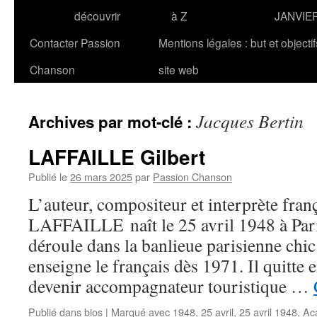
découvrir
à Z
JANVIE
Contacter Passion
Mentions légales : but et objecti
Chanson
site web
Jacques Bertin
Archives par mot-clé :
LAFFAILLE Gilbert
Publié le
26 mars 2025
par
Passion Chanson
L’auteur, compositeur et interprète fran
LAFFAILLE naît le 25 avril 1948 à Pari
déroule dans la banlieue parisienne chic 
enseigne le français dès 1971. Il quitte 
devenir accompagnateur touristique …
Publié dans
bios
|
Marqué avec
1948
,
25 avril
,
25 avril 1948
,
Ac