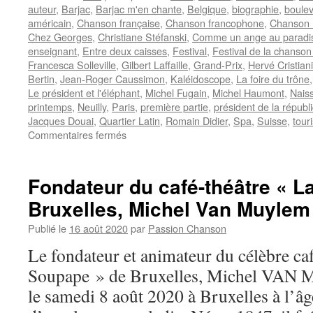
auteur
,
Barjac
,
Barjac m'en chante
,
Belgique
,
biographie
,
boulev
américain
,
Chanson française
,
Chanson francophone
,
Chanson P
Chez Georges
,
Christiane Stéfanski
,
Comme un ange au paradi
enseignant
,
Entre deux caisses
,
Festival
,
Festival de la chanson
Francesca Solleville
,
Gilbert Laffaille
,
Grand-Prix
,
Hervé Cristiani
Bertin
,
Jean-Roger Caussimon
,
Kaléidoscope
,
La foire du trône
Le président et l'éléphant
,
Michel Fugain
,
Michel Haumont
,
Nais
printemps
,
Neuilly
,
Paris
,
première partie
,
président de la républ
Jacques Douai
,
Quartier Latin
,
Romain Didier
,
Spa
,
Suisse
,
tour
sur
Commentaires fermés
LAFFAILLE
Gilbert
Fondateur du café-théâtre « L
Bruxelles, Michel Van Muylem
Publié le
16 août 2020
par
Passion Chanson
Le fondateur et animateur du célèbre ca
Soupape » de Bruxelles, Michel VAN
le samedi 8 août 2020 à Bruxelles à l’âg