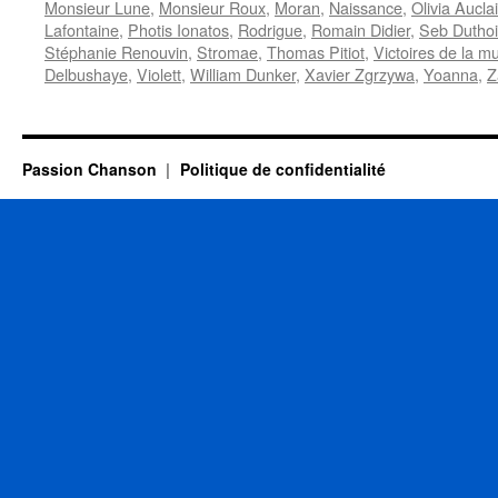
Monsieur Lune
,
Monsieur Roux
,
Moran
,
Naissance
,
Olivia Auclai
Lafontaine
,
Photis Ionatos
,
Rodrigue
,
Romain Didier
,
Seb Duthoi
Stéphanie Renouvin
,
Stromae
,
Thomas Pitiot
,
Victoires de la m
Delbushaye
,
Violett
,
William Dunker
,
Xavier Zgrzywa
,
Yoanna
,
Z
Passion Chanson
Politique de confidentialité