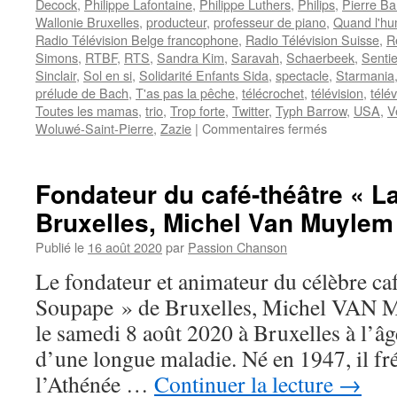
Decock
,
Philippe Lafontaine
,
Philippe Luthers
,
Philips
,
Pierre B
Wallonie Bruxelles
,
producteur
,
professeur de piano
,
Quand l'hu
Radio Télévision Belge francophone
,
Radio Télévision Suisse
,
R
Simons
,
RTBF
,
RTS
,
Sandra Kim
,
Saravah
,
Schaerbeek
,
Sentie
Sinclair
,
Sol en si
,
Solidarité Enfants Sida
,
spectacle
,
Starmania
prélude de Bach
,
T'as pas la pêche
,
télécrochet
,
télévision
,
télé
Toutes les mamas
,
trio
,
Trop forte
,
Twitter
,
Typh Barrow
,
USA
,
V
sur
Woluwé-Saint-Pierre
,
Zazie
|
Commentaires fermés
MAURANE
Fondateur du café-théâtre « L
Bruxelles, Michel Van Muylem
Publié le
16 août 2020
par
Passion Chanson
Le fondateur et animateur du célèbre ca
Soupape » de Bruxelles, Michel VAN
le samedi 8 août 2020 à Bruxelles à l’âg
d’une longue maladie. Né en 1947, il f
l’Athénée …
Continuer la lecture
→