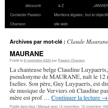
découvrir
à Z
JANVIE
Contacter Passion
Mentions légales : but et objecti
Chanson
site web
Claude Mauran
Archives par mot-clé :
MAURANE
Publié le
8 novembre 2020
par
Passion Chanson
La chanteuse belge Claudine Luypaerts,
pseudonyme de MAURANE, naît le 12 
Ixelles. Son père, Guy Luypaerts, est di
de musique de Verviers où Claudine pas
mère est prof …
Continuer la lecture
→
Publié dans
bios
|
Marqué avec
12 novembre
,
12 novembre 19