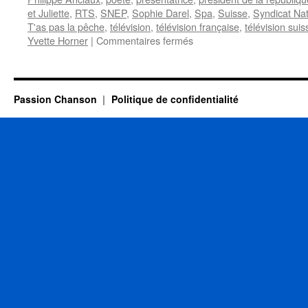
et Juliette
,
RTS
,
SNEP
,
Sophie Darel
,
Spa
,
Suisse
,
Syndicat Nat
T'as pas la pêche
,
télévision
,
télévision française
,
télévision suis
sur
Yvette Horner
|
Commentaires fermés
1er
JUILLET
Passion Chanson
Politique de confidentialité