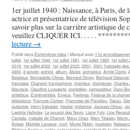
Soupape »
1er juillet 1940 : Naissance, à Paris, de 
à
Bruxelles,
actrice et présentatrice de télévision 
Michel
savoir plus sur la carrière artistique de 
Van
Muylem
veuillez CLIQUER ICI. . . . . *********
est
lecture
→
décédé
Publié dans
Ephémères rides
|
Marqué avec
17e arrondissemen
juillet
,
1er juillet 1940
,
1er juillet 1981
,
1er juillet 1983
,
1er juillet
2018
,
1er juillet 2022
,
1er juillet 2023
,
2001
,
2001 l'odyssée des 
4900
,
8 janvier
,
actrice
,
album
,
Alizée
,
animateur
,
Annie Cordy
,
Belgique
,
Bernadette Chirac
,
Bernard Dimey
,
Bertrand Delanoë
française
,
Chanson francophone
,
chanteur
,
chanteuse
,
Charles
Maurane
,
Claudine Luypaerts
,
comédien
,
compositeur
,
Dany Bo
artistique
,
Ephémérides
,
Evreux
,
Feelings
,
Festival de la chans
télévisions
,
François Corbier
,
Françoise de Panafieu
,
Garou
,
Gér
guitariste
,
Henri Salvador
,
hôpital
,
imitatrice
,
Jacques Chirac
,
Je
Laeticia Hallyday
,
Le pouvoir des fleurs
,
Liane Foly
,
Line Renau
Canada
,
maladie de Charcot
,
Manu Chao
,
Marc Teissier
,
Marie-
Solaar
,
Michèle Laroque
,
mort
,
Muriel Robin
,
musicien
,
Naissan
Philippe Anciaux
,
poète
,
présentatrice
,
président de la républiqu