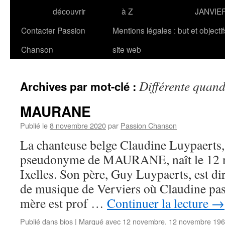
découvrir
à Z
JANVIE
Contacter Passion
Mentions légales : but et objecti
Chanson
site web
Différente quand
Archives par mot-clé :
MAURANE
Publié le
8 novembre 2020
par
Passion Chanson
La chanteuse belge Claudine Luypaerts,
pseudonyme de MAURANE, naît le 12 
Ixelles. Son père, Guy Luypaerts, est di
de musique de Verviers où Claudine pas
mère est prof …
Continuer la lecture
→
Publié dans
bios
|
Marqué avec
12 novembre
,
12 novembre 19