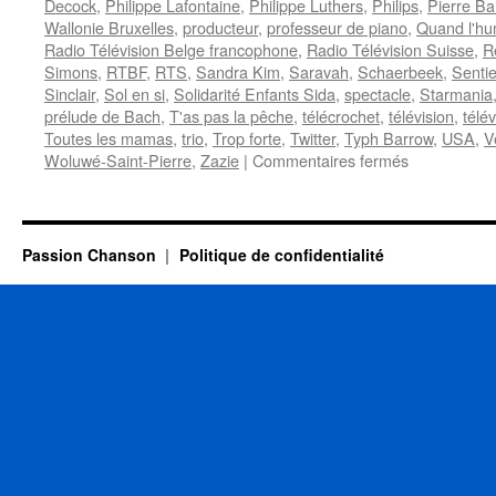
Decock
,
Philippe Lafontaine
,
Philippe Luthers
,
Philips
,
Pierre B
Wallonie Bruxelles
,
producteur
,
professeur de piano
,
Quand l'hu
Radio Télévision Belge francophone
,
Radio Télévision Suisse
,
R
Simons
,
RTBF
,
RTS
,
Sandra Kim
,
Saravah
,
Schaerbeek
,
Sentie
Sinclair
,
Sol en si
,
Solidarité Enfants Sida
,
spectacle
,
Starmania
prélude de Bach
,
T'as pas la pêche
,
télécrochet
,
télévision
,
télé
Toutes les mamas
,
trio
,
Trop forte
,
Twitter
,
Typh Barrow
,
USA
,
V
sur
Woluwé-Saint-Pierre
,
Zazie
|
Commentaires fermés
MAURANE
Passion Chanson
Politique de confidentialité