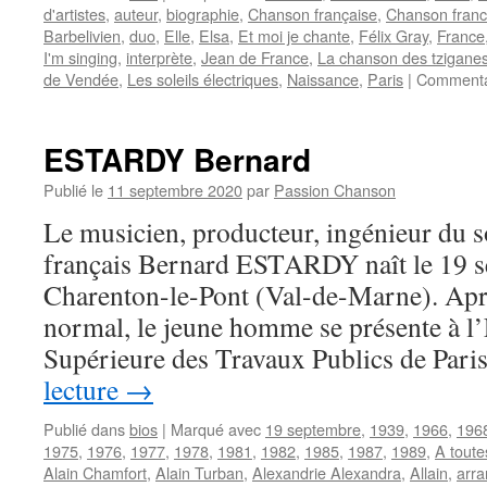
d'artistes
,
auteur
,
biographie
,
Chanson française
,
Chanson fran
Barbelivien
,
duo
,
Elle
,
Elsa
,
Et moi je chante
,
Félix Gray
,
France
I'm singing
,
interprète
,
Jean de France
,
La chanson des tzigane
de Vendée
,
Les soleils électriques
,
Naissance
,
Paris
|
Commenta
ESTARDY Bernard
Publié le
11 septembre 2020
par
Passion Chanson
Le musicien, producteur, ingénieur du s
français Bernard ESTARDY naît le 19 
Charenton-le-Pont (Val-de-Marne). Aprè
normal, le jeune homme se présente à l
Supérieure des Travaux Publics de Pari
lecture
→
Publié dans
bios
|
Marqué avec
19 septembre
,
1939
,
1966
,
196
1975
,
1976
,
1977
,
1978
,
1981
,
1982
,
1985
,
1987
,
1989
,
A toutes
Alain Chamfort
,
Alain Turban
,
Alexandrie Alexandra
,
Allain
,
arra