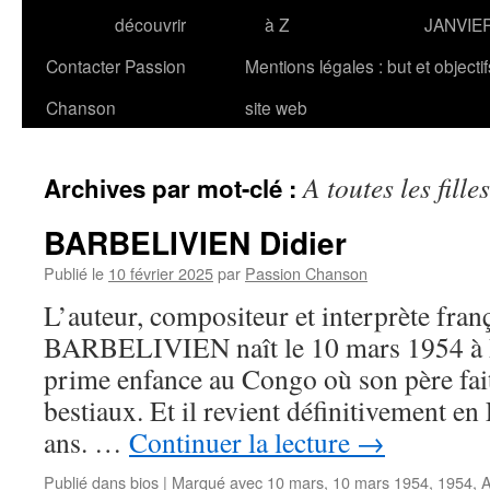
découvrir
à Z
JANVIE
Contacter Passion
Mentions légales : but et objecti
Chanson
site web
A toutes les filles
Archives par mot-clé :
BARBELIVIEN Didier
Publié le
10 février 2025
par
Passion Chanson
L’auteur, compositeur et interprète fran
BARBELIVIEN naît le 10 mars 1954 à Pa
prime enfance au Congo où son père fai
bestiaux. Et il revient définitivement en 
ans. …
Continuer la lecture
→
Publié dans
bios
|
Marqué avec
10 mars
,
10 mars 1954
,
1954
,
A