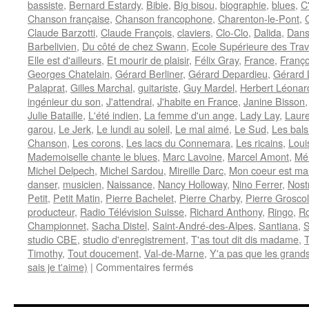
bassiste
,
Bernard Estardy
,
Bibie
,
Big bisou
,
biographie
,
blues
,
C
Chanson française
,
Chanson francophone
,
Charenton-le-Pont
,
Claude Barzotti
,
Claude François
,
claviers
,
Clo-Clo
,
Dalida
,
Dans
Barbelivien
,
Du côté de chez Swann
,
Ecole Supérieure des Trav
Elle est d'ailleurs
,
Et mourir de plaisir
,
Félix Gray
,
France
,
Franç
Georges Chatelain
,
Gérard Berliner
,
Gérard Depardieu
,
Gérard
Palaprat
,
Gilles Marchal
,
guitariste
,
Guy Mardel
,
Herbert Léonar
ingénieur du son
,
J'attendrai
,
J'habite en France
,
Janine Bisson
Julie Bataille
,
L'été indien
,
La femme d'un ange
,
Lady Lay
,
Laure
garou
,
Le Jerk
,
Le lundi au soleil
,
Le mal aimé
,
Le Sud
,
Les bals
Chanson
,
Les corons
,
Les lacs du Connemara
,
Les ricains
,
Loui
Mademoiselle chante le blues
,
Marc Lavoine
,
Marcel Amont
,
Mé
Michel Delpech
,
Michel Sardou
,
Mireille Darc
,
Mon coeur est ma
danser
,
musicien
,
Naissance
,
Nancy Holloway
,
Nino Ferrer
,
Nost
Petit
,
Petit Matin
,
Pierre Bachelet
,
Pierre Charby
,
Pierre Grosco
producteur
,
Radio Télévision Suisse
,
Richard Anthony
,
Ringo
,
R
Championnet
,
Sacha Distel
,
Saint-André-des-Alpes
,
Santiana
,
studio CBE
,
studio d'enregistrement
,
T'as tout dit dis madame
,
T
Timothy
,
Tout doucement
,
Val-de-Marne
,
Y'a pas que les grands
sur
sais je t'aime)
|
Commentaires fermés
ESTARDY
Bernard