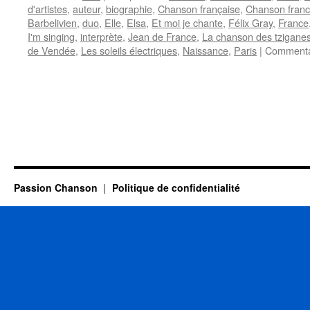
d'artistes
,
auteur
,
biographie
,
Chanson française
,
Chanson fran
Barbelivien
,
duo
,
Elle
,
Elsa
,
Et moi je chante
,
Félix Gray
,
France
I'm singing
,
interprète
,
Jean de France
,
La chanson des tzigane
de Vendée
,
Les soleils électriques
,
Naissance
,
Paris
|
Commenta
Passion Chanson
Politique de confidentialité