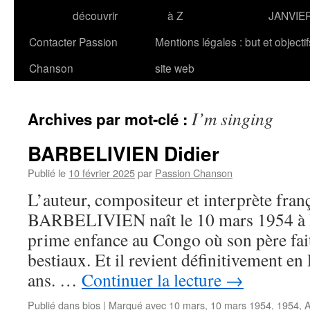
découvrir
à Z
JANVIE
Contacter Passion
Mentions légales : but et objecti
Chanson
site web
I’m singing
Archives par mot-clé :
BARBELIVIEN Didier
Publié le
10 février 2025
par
Passion Chanson
L’auteur, compositeur et interprète fran
BARBELIVIEN naît le 10 mars 1954 à Pa
prime enfance au Congo où son père fai
bestiaux. Et il revient définitivement en 
ans. …
Continuer la lecture
→
Publié dans
bios
|
Marqué avec
10 mars
,
10 mars 1954
,
1954
,
A