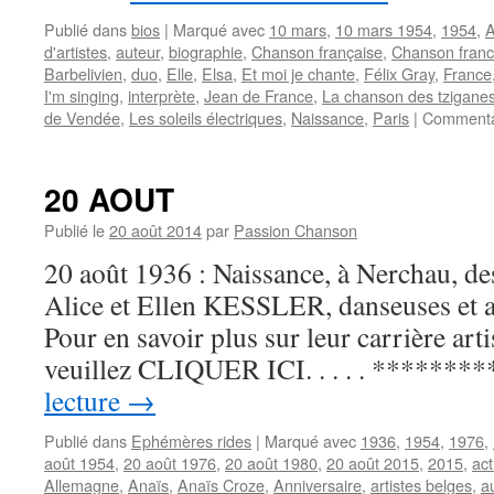
Publié dans
bios
|
Marqué avec
10 mars
,
10 mars 1954
,
1954
,
A
d'artistes
,
auteur
,
biographie
,
Chanson française
,
Chanson fran
Barbelivien
,
duo
,
Elle
,
Elsa
,
Et moi je chante
,
Félix Gray
,
France
I'm singing
,
interprète
,
Jean de France
,
La chanson des tzigane
de Vendée
,
Les soleils électriques
,
Naissance
,
Paris
|
Commenta
20 AOUT
Publié le
20 août 2014
par
Passion Chanson
20 août 1936 : Naissance, à Nerchau, de
Alice et Ellen KESSLER, danseuses et a
Pour en savoir plus sur leur carrière art
veuillez CLIQUER ICI. . . . . *********
lecture
→
Publié dans
Ephémères rides
|
Marqué avec
1936
,
1954
,
1976
,
août 1954
,
20 août 1976
,
20 août 1980
,
20 août 2015
,
2015
,
act
Allemagne
,
Anaïs
,
Anaïs Croze
,
Anniversaire
,
artistes belges
,
a