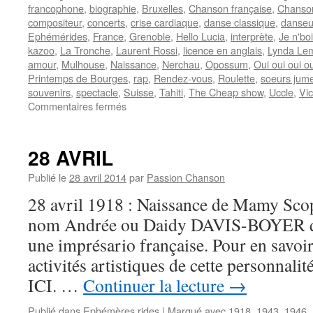
francophone
,
biographie
,
Bruxelles
,
Chanson française
,
Chanso
compositeur
,
concerts
,
crise cardiaque
,
danse classique
,
danse
Ephémérides
,
France
,
Grenoble
,
Hello Lucia
,
interprète
,
Je n'boi
kazoo
,
La Tronche
,
Laurent Rossi
,
licence en anglais
,
Lynda Le
amour
,
Mulhouse
,
Naissance
,
Nerchau
,
Opossum
,
Oui oui oui ou
Printemps de Bourges
,
rap
,
Rendez-vous
,
Roulette
,
soeurs jume
souvenirs
,
spectacle
,
Suisse
,
Tahiti
,
The Cheap show
,
Uccle
,
Vic
sur
Commentaires fermés
20
AOUT
28 AVRIL
Publié le
28 avril 2014
par
Passion Chanson
28 avril 1918 : Naissance de Mamy Scop
nom Andrée ou Daidy DAVIS-BOYER qui 
une imprésario française. Pour en savoir 
activités artistiques de cette personnal
ICI. …
Continuer la lecture
→
Publié dans
Ephémères rides
|
Marqué avec
1918
,
1943
,
1946
,