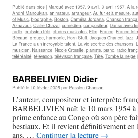
Publié dans
bios
|
Marqué avec
1957
,
9 avril
,
9 avril 1957
,
A la 
André Manoukian
,
animateur
,
arrangeur
,
Au fur et à mesure
,
au
of Music
,
biographie
,
Boston
,
Camélia Jordana
,
Chanson frança
Aznavour
,
Claire Chazal
,
comédien
,
compositeur
,
Danse avec le
radio
,
émission télé
,
études musicales
,
Film
,
France
,
France Inte
Bécaud
,
groupe
,
harmonie
,
Horn Stuff
,
Jacques Chancel
,
jazz
,
J
La France a un incroyable talent
,
La vie secrète des chansons
,
L
musicien
,
Naissance
,
Nicole Croisille
,
pianiste
,
piano
,
radio franç
téléréalité
,
télévision
,
télévision française
,
Tété
,
Tombe la neige
|
BARBELIVIEN Didier
Publié le
10 février 2025
par
Passion Chanson
L’auteur, compositeur et interprète fran
BARBELIVIEN naît le 10 mars 1954 à Pa
prime enfance au Congo où son père fai
bestiaux. Et il revient définitivement en 
ans. …
Continuer la lecture
→