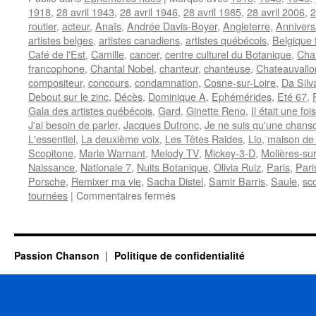
1918
,
28 avril 1943
,
28 avril 1946
,
28 avril 1985
,
28 avril 2006
,
2
routier
,
acteur
,
Anaïs
,
Andrée Davis-Boyer
,
Angleterre
,
Annivers
artistes belges
,
artistes canadiens
,
artistes québécois
,
Belgique
Café de l'Est
,
Camille
,
cancer
,
centre culturel du Botanique
,
Cha
francophone
,
Chantal Nobel
,
chanteur
,
chanteuse
,
Chateauvallo
compositeur
,
concours
,
condamnation
,
Cosne-sur-Loire
,
Da Silv
Debout sur le zinc
,
Décès
,
Dominique A
,
Ephémérides
,
Eté 67
,
Gala des artistes québécois
,
Gard
,
Ginette Reno
,
Il était une fois
J'ai besoin de parler
,
Jacques Dutronc
,
Je ne suis qu'une chans
L'essentiel
,
La deuxième voix
,
Les Têtes Raides
,
Lio
,
maison de
Scopitone
,
Marie Warnant
,
Melody TV
,
Mickey-3-D
,
Molières-su
Naissance
,
Nationale 7
,
Nuits Botanique
,
Olivia Ruiz
,
Paris
,
Par
Porsche
,
Remixer ma vie
,
Sacha Distel
,
Samir Barris
,
Saule
,
sc
sur
tournées
|
Commentaires fermés
28
AVRIL
Passion Chanson
Politique de confidentialité