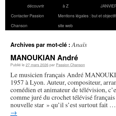
découvrir
à Z
JANVIE
Contacter Passion
Mentions légales : but et objecti
Chanson
site web
Anaïs
Archives par mot-clé :
MANOUKIAN André
Publié le
27 mars 2026
par
Passion Chanson
Le musicien français André MANOUKIAN
1957 à Lyon. Auteur, compositeur, arran
comédien et animateur de télévision, c’
comme juré du crochet télévisé français
nouvelle star » qu’il s’est surtout fait 
→