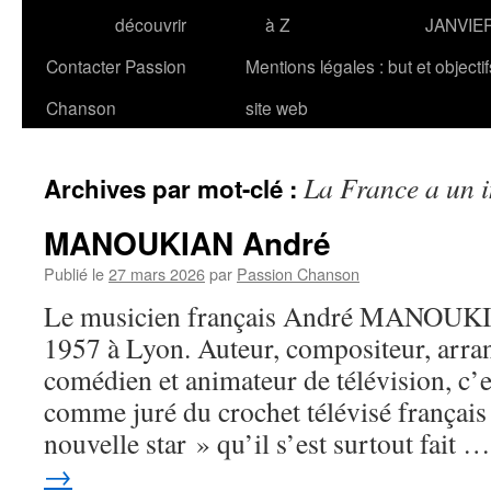
découvrir
à Z
JANVIE
Contacter Passion
Mentions légales : but et objecti
Chanson
site web
La France a un i
Archives par mot-clé :
MANOUKIAN André
Publié le
27 mars 2026
par
Passion Chanson
Le musicien français André MANOUKIAN
1957 à Lyon. Auteur, compositeur, arran
comédien et animateur de télévision, c’
comme juré du crochet télévisé français
nouvelle star » qu’il s’est surtout fait 
→