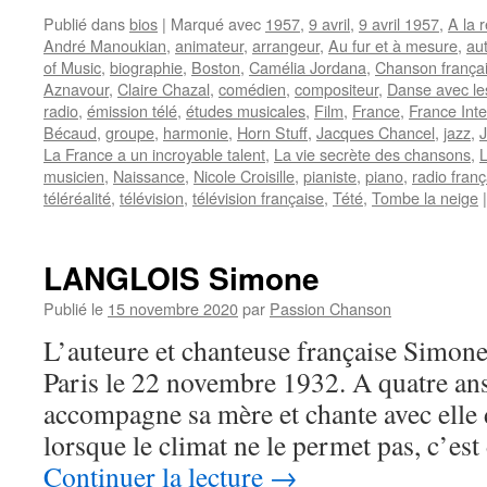
Publié dans
bios
|
Marqué avec
1957
,
9 avril
,
9 avril 1957
,
A la 
André Manoukian
,
animateur
,
arrangeur
,
Au fur et à mesure
,
au
of Music
,
biographie
,
Boston
,
Camélia Jordana
,
Chanson frança
Aznavour
,
Claire Chazal
,
comédien
,
compositeur
,
Danse avec le
radio
,
émission télé
,
études musicales
,
Film
,
France
,
France Inte
Bécaud
,
groupe
,
harmonie
,
Horn Stuff
,
Jacques Chancel
,
jazz
,
J
La France a un incroyable talent
,
La vie secrète des chansons
,
L
musicien
,
Naissance
,
Nicole Croisille
,
pianiste
,
piano
,
radio franç
téléréalité
,
télévision
,
télévision française
,
Tété
,
Tombe la neige
|
LANGLOIS Simone
Publié le
15 novembre 2020
par
Passion Chanson
L’auteure et chanteuse française Simo
Paris le 22 novembre 1932. A quatre ans 
accompagne sa mère et chante avec elle d
lorsque le climat ne le permet pas, c’est
Continuer la lecture
→