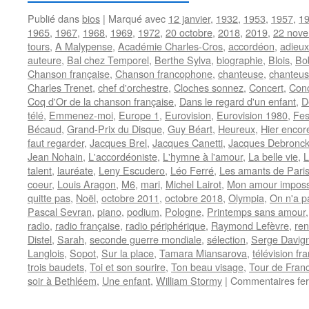
Publié dans
bios
|
Marqué avec
12 janvier
,
1932
,
1953
,
1957
,
1
1965
,
1967
,
1968
,
1969
,
1972
,
20 octobre
,
2018
,
2019
,
22 nov
tours
,
A Malypense
,
Académie Charles-Cros
,
accordéon
,
adieux
auteure
,
Bal chez Temporel
,
Berthe Sylva
,
biographie
,
Blois
,
Bo
Chanson française
,
Chanson francophone
,
chanteuse
,
chanteus
Charles Trenet
,
chef d'orchestre
,
Cloches sonnez
,
Concert
,
Conc
Coq d'Or de la chanson française
,
Dans le regard d'un enfant
,
D
télé
,
Emmenez-moi
,
Europe 1
,
Eurovision
,
Eurovision 1980
,
Fes
Bécaud
,
Grand-Prix du Disque
,
Guy Béart
,
Heureux
,
Hier encor
faut regarder
,
Jacques Brel
,
Jacques Canetti
,
Jacques Debronck
Jean Nohain
,
L'accordéoniste
,
L'hymne à l'amour
,
La belle vie
,
L
talent
,
lauréate
,
Leny Escudero
,
Léo Ferré
,
Les amants de Pari
coeur
,
Louis Aragon
,
M6
,
mari
,
Michel Lairot
,
Mon amour imposs
quitte pas
,
Noël
,
octobre 2011
,
octobre 2018
,
Olympia
,
On n'a pa
Pascal Sevran
,
piano
,
podium
,
Pologne
,
Printemps sans amour
radio
,
radio française
,
radio périphérique
,
Raymond Lefèvre
,
ren
Distel
,
Sarah
,
seconde guerre mondiale
,
sélection
,
Serge Davig
Langlois
,
Sopot
,
Sur la place
,
Tamara Miansarova
,
télévision fr
trois baudets
,
Toi et son sourire
,
Ton beau visage
,
Tour de Franc
soir à Bethléem
,
Une enfant
,
William Stormy
|
Commentaires fe