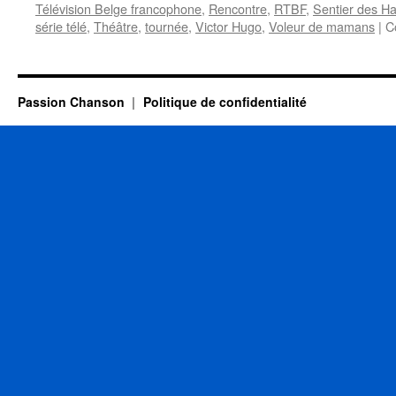
Télévision Belge francophone
,
Rencontre
,
RTBF
,
Sentier des Ha
série télé
,
Théâtre
,
tournée
,
Victor Hugo
,
Voleur de mamans
|
C
Passion Chanson
Politique de confidentialité