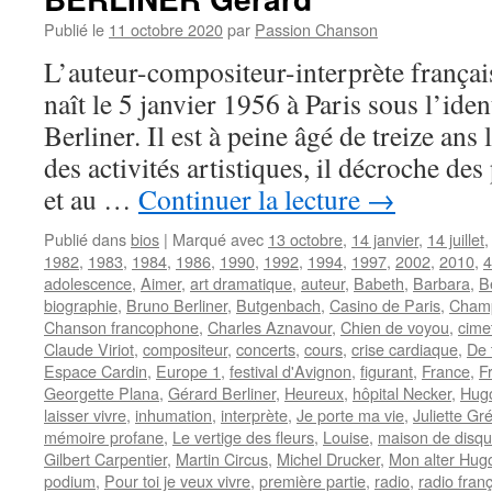
Publié le
11 octobre 2020
par
Passion Chanson
L’auteur-compositeur-interprète fran
naît le 5 janvier 1956 à Paris sous l’id
Berliner. Il est à peine âgé de treize ans 
des activités artistiques, il décroche des
et au …
Continuer la lecture
→
Publié dans
bios
|
Marqué avec
13 octobre
,
14 janvier
,
14 juillet
1982
,
1983
,
1984
,
1986
,
1990
,
1992
,
1994
,
1997
,
2002
,
2010
,
4
adolescence
,
Aimer
,
art dramatique
,
auteur
,
Babeth
,
Barbara
,
B
biographie
,
Bruno Berliner
,
Butgenbach
,
Casino de Paris
,
Champ
Chanson francophone
,
Charles Aznavour
,
Chien de voyou
,
cime
Claude Viriot
,
compositeur
,
concerts
,
cours
,
crise cardiaque
,
De 
Espace Cardin
,
Europe 1
,
festival d'Avignon
,
figurant
,
France
,
F
Georgette Plana
,
Gérard Berliner
,
Heureux
,
hôpital Necker
,
Hugo
laisser vivre
,
inhumation
,
interprète
,
Je porte ma vie
,
Juliette Gr
mémoire profane
,
Le vertige des fleurs
,
Louise
,
maison de disq
Gilbert Carpentier
,
Martin Circus
,
Michel Drucker
,
Mon alter Hug
podium
,
Pour toi je veux vivre
,
première partie
,
radio
,
radio fran