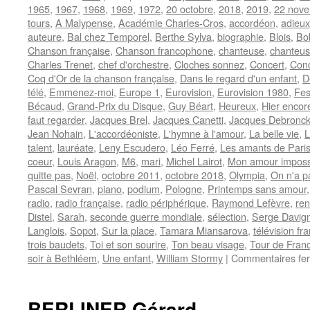
1965
,
1967
,
1968
,
1969
,
1972
,
20 octobre
,
2018
,
2019
,
22 nov
tours
,
A Malypense
,
Académie Charles-Cros
,
accordéon
,
adieux
auteure
,
Bal chez Temporel
,
Berthe Sylva
,
biographie
,
Blois
,
Bo
Chanson française
,
Chanson francophone
,
chanteuse
,
chanteus
Charles Trenet
,
chef d'orchestre
,
Cloches sonnez
,
Concert
,
Conc
Coq d'Or de la chanson française
,
Dans le regard d'un enfant
,
D
télé
,
Emmenez-moi
,
Europe 1
,
Eurovision
,
Eurovision 1980
,
Fes
Bécaud
,
Grand-Prix du Disque
,
Guy Béart
,
Heureux
,
Hier encor
faut regarder
,
Jacques Brel
,
Jacques Canetti
,
Jacques Debronck
Jean Nohain
,
L'accordéoniste
,
L'hymne à l'amour
,
La belle vie
,
L
talent
,
lauréate
,
Leny Escudero
,
Léo Ferré
,
Les amants de Pari
coeur
,
Louis Aragon
,
M6
,
mari
,
Michel Lairot
,
Mon amour imposs
quitte pas
,
Noël
,
octobre 2011
,
octobre 2018
,
Olympia
,
On n'a pa
Pascal Sevran
,
piano
,
podium
,
Pologne
,
Printemps sans amour
radio
,
radio française
,
radio périphérique
,
Raymond Lefèvre
,
ren
Distel
,
Sarah
,
seconde guerre mondiale
,
sélection
,
Serge Davig
Langlois
,
Sopot
,
Sur la place
,
Tamara Miansarova
,
télévision fr
trois baudets
,
Toi et son sourire
,
Ton beau visage
,
Tour de Franc
soir à Bethléem
,
Une enfant
,
William Stormy
|
Commentaires fe
BERLINER Gérard