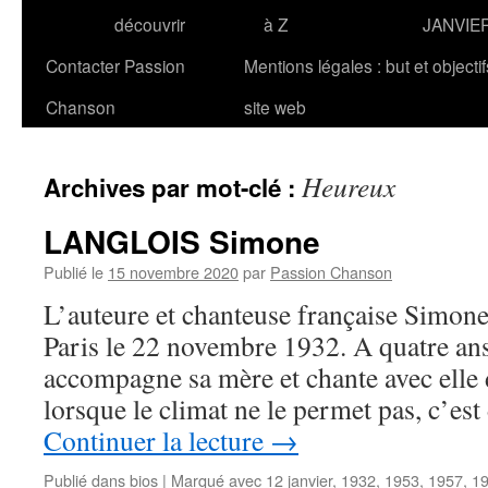
découvrir
à Z
JANVIE
Contacter Passion
Mentions légales : but et objecti
Chanson
site web
Heureux
Archives par mot-clé :
LANGLOIS Simone
Publié le
15 novembre 2020
par
Passion Chanson
L’auteure et chanteuse française Simo
Paris le 22 novembre 1932. A quatre ans 
accompagne sa mère et chante avec elle d
lorsque le climat ne le permet pas, c’est
Continuer la lecture
→
Publié dans
bios
|
Marqué avec
12 janvier
,
1932
,
1953
,
1957
,
1