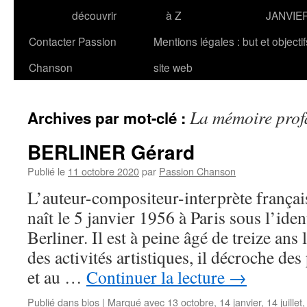
découvrir
à Z
JANVIE
Contacter Passion
Mentions légales : but et objecti
Chanson
site web
La mémoire prof
Archives par mot-clé :
BERLINER Gérard
Publié le
11 octobre 2020
par
Passion Chanson
L’auteur-compositeur-interprète fran
naît le 5 janvier 1956 à Paris sous l’id
Berliner. Il est à peine âgé de treize ans 
des activités artistiques, il décroche des
et au …
Continuer la lecture
→
Publié dans
bios
|
Marqué avec
13 octobre
,
14 janvier
,
14 juillet