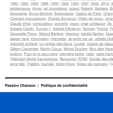
1982
,
1983
,
1984
,
1986
,
1990
,
1992
,
1994
,
1997
,
2002
,
2010
,
4
adolescence
,
Aimer
,
art dramatique
,
auteur
,
Babeth
,
Barbara
,
B
biographie
,
Bruno Berliner
,
Butgenbach
,
Casino de Paris
,
Champ
Chanson francophone
,
Charles Aznavour
,
Chien de voyou
,
cime
Claude Viriot
,
compositeur
,
concerts
,
cours
,
crise cardiaque
,
De 
Espace Cardin
,
Europe 1
,
festival d'Avignon
,
figurant
,
France
,
F
Georgette Plana
,
Gérard Berliner
,
Heureux
,
hôpital Necker
,
Hugo
laisser vivre
,
inhumation
,
interprète
,
Je porte ma vie
,
Juliette Gr
mémoire profane
,
Le vertige des fleurs
,
Louise
,
maison de disq
Gilbert Carpentier
,
Martin Circus
,
Michel Drucker
,
Mon alter Hug
podium
,
Pour toi je veux vivre
,
première partie
,
radio
,
radio fran
Télévision Belge francophone
,
Rencontre
,
RTBF
,
Sentier des Ha
série télé
,
Théâtre
,
tournée
,
Victor Hugo
,
Voleur de mamans
|
C
Passion Chanson
Politique de confidentialité