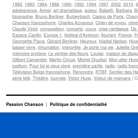
1982
,
1983
,
1984
,
1986
,
1990
,
1992
,
1994
,
1997
,
2002
,
2010
,
4
adolescence
,
Aimer
,
art dramatique
,
auteur
,
Babeth
,
Barbara
,
B
biographie
,
Bruno Berliner
,
Butgenbach
,
Casino de Paris
,
Champ
Chanson francophone
,
Charles Aznavour
,
Chien de voyou
,
cime
Claude Viriot
,
compositeur
,
concerts
,
cours
,
crise cardiaque
,
De 
Espace Cardin
,
Europe 1
,
festival d'Avignon
,
figurant
,
France
,
F
Georgette Plana
,
Gérard Berliner
,
Heureux
,
hôpital Necker
,
Hugo
laisser vivre
,
inhumation
,
interprète
,
Je porte ma vie
,
Juliette Gr
mémoire profane
,
Le vertige des fleurs
,
Louise
,
maison de disq
Gilbert Carpentier
,
Martin Circus
,
Michel Drucker
,
Mon alter Hug
podium
,
Pour toi je veux vivre
,
première partie
,
radio
,
radio fran
Télévision Belge francophone
,
Rencontre
,
RTBF
,
Sentier des Ha
série télé
,
Théâtre
,
tournée
,
Victor Hugo
,
Voleur de mamans
|
C
Passion Chanson
Politique de confidentialité