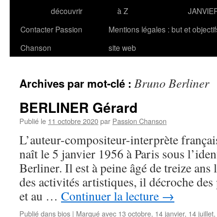
découvrir
à Z
JANVIE
Contacter Passion
Mentions légales : but et objecti
Chanson
site web
Bruno Berliner
Archives par mot-clé :
BERLINER Gérard
Publié le
11 octobre 2020
par
Passion Chanson
L’auteur-compositeur-interprète fran
naît le 5 janvier 1956 à Paris sous l’id
Berliner. Il est à peine âgé de treize ans 
des activités artistiques, il décroche des
et au …
Continuer la lecture
→
Publié dans
bios
|
Marqué avec
13 octobre
,
14 janvier
,
14 juillet