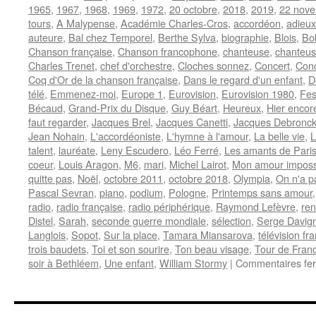
1965
,
1967
,
1968
,
1969
,
1972
,
20 octobre
,
2018
,
2019
,
22 nov
tours
,
A Malypense
,
Académie Charles-Cros
,
accordéon
,
adieux
auteure
,
Bal chez Temporel
,
Berthe Sylva
,
biographie
,
Blois
,
Bo
Chanson française
,
Chanson francophone
,
chanteuse
,
chanteus
Charles Trenet
,
chef d'orchestre
,
Cloches sonnez
,
Concert
,
Conc
Coq d'Or de la chanson française
,
Dans le regard d'un enfant
,
D
télé
,
Emmenez-moi
,
Europe 1
,
Eurovision
,
Eurovision 1980
,
Fes
Bécaud
,
Grand-Prix du Disque
,
Guy Béart
,
Heureux
,
Hier encor
faut regarder
,
Jacques Brel
,
Jacques Canetti
,
Jacques Debronck
Jean Nohain
,
L'accordéoniste
,
L'hymne à l'amour
,
La belle vie
,
L
talent
,
lauréate
,
Leny Escudero
,
Léo Ferré
,
Les amants de Pari
coeur
,
Louis Aragon
,
M6
,
mari
,
Michel Lairot
,
Mon amour imposs
quitte pas
,
Noël
,
octobre 2011
,
octobre 2018
,
Olympia
,
On n'a pa
Pascal Sevran
,
piano
,
podium
,
Pologne
,
Printemps sans amour
radio
,
radio française
,
radio périphérique
,
Raymond Lefèvre
,
ren
Distel
,
Sarah
,
seconde guerre mondiale
,
sélection
,
Serge Davig
Langlois
,
Sopot
,
Sur la place
,
Tamara Miansarova
,
télévision fr
trois baudets
,
Toi et son sourire
,
Ton beau visage
,
Tour de Franc
soir à Bethléem
,
Une enfant
,
William Stormy
|
Commentaires fe