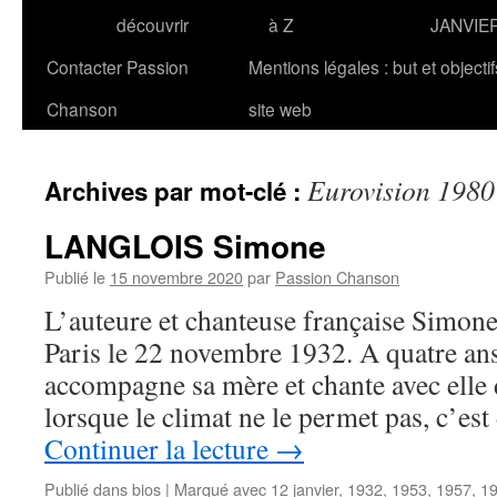
découvrir
à Z
JANVIE
Contacter Passion
Mentions légales : but et objecti
Chanson
site web
Eurovision 1980
Archives par mot-clé :
LANGLOIS Simone
Publié le
15 novembre 2020
par
Passion Chanson
L’auteure et chanteuse française Simo
Paris le 22 novembre 1932. A quatre ans 
accompagne sa mère et chante avec elle d
lorsque le climat ne le permet pas, c’est
Continuer la lecture
→
Publié dans
bios
|
Marqué avec
12 janvier
,
1932
,
1953
,
1957
,
1