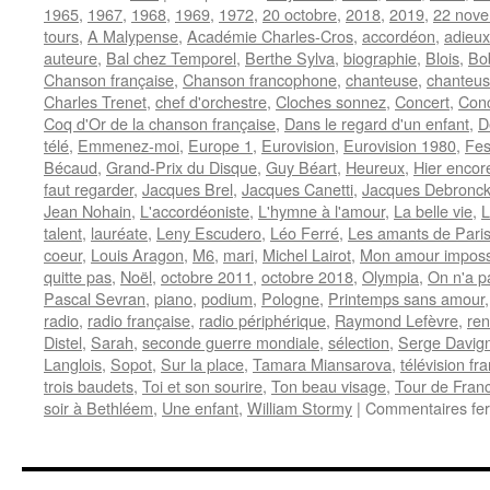
1965
,
1967
,
1968
,
1969
,
1972
,
20 octobre
,
2018
,
2019
,
22 nov
tours
,
A Malypense
,
Académie Charles-Cros
,
accordéon
,
adieux
auteure
,
Bal chez Temporel
,
Berthe Sylva
,
biographie
,
Blois
,
Bo
Chanson française
,
Chanson francophone
,
chanteuse
,
chanteus
Charles Trenet
,
chef d'orchestre
,
Cloches sonnez
,
Concert
,
Conc
Coq d'Or de la chanson française
,
Dans le regard d'un enfant
,
D
télé
,
Emmenez-moi
,
Europe 1
,
Eurovision
,
Eurovision 1980
,
Fes
Bécaud
,
Grand-Prix du Disque
,
Guy Béart
,
Heureux
,
Hier encor
faut regarder
,
Jacques Brel
,
Jacques Canetti
,
Jacques Debronck
Jean Nohain
,
L'accordéoniste
,
L'hymne à l'amour
,
La belle vie
,
L
talent
,
lauréate
,
Leny Escudero
,
Léo Ferré
,
Les amants de Pari
coeur
,
Louis Aragon
,
M6
,
mari
,
Michel Lairot
,
Mon amour imposs
quitte pas
,
Noël
,
octobre 2011
,
octobre 2018
,
Olympia
,
On n'a pa
Pascal Sevran
,
piano
,
podium
,
Pologne
,
Printemps sans amour
radio
,
radio française
,
radio périphérique
,
Raymond Lefèvre
,
ren
Distel
,
Sarah
,
seconde guerre mondiale
,
sélection
,
Serge Davig
Langlois
,
Sopot
,
Sur la place
,
Tamara Miansarova
,
télévision fr
trois baudets
,
Toi et son sourire
,
Ton beau visage
,
Tour de Franc
soir à Bethléem
,
Une enfant
,
William Stormy
|
Commentaires fe