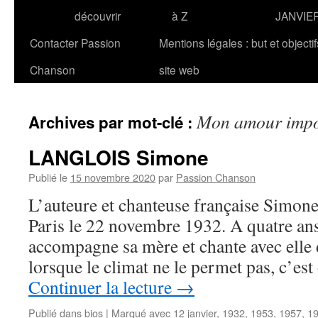
découvrir
à Z
JANVIE
Contacter Passion
Mentions légales : but et objecti
Chanson
site web
Mon amour impo
Archives par mot-clé :
LANGLOIS Simone
Publié le
15 novembre 2020
par
Passion Chanson
L’auteure et chanteuse française Simo
Paris le 22 novembre 1932. A quatre ans 
accompagne sa mère et chante avec elle d
lorsque le climat ne le permet pas, c’est
Continuer la lecture
→
Publié dans
bios
|
Marqué avec
12 janvier
,
1932
,
1953
,
1957
,
1