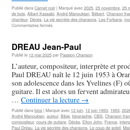
Publié dans
Carnet noir
|
Marqué avec
2025
,
25 novembre
,
25 
de bois
,
Albert Kassabi
,
André Manoukian
,
Bébert
,
Chanson fra
chanteur
,
Décès
,
La vie secrète des chansons
,
Les Forbans
,
mo
sur
Commentaires fermés
Le
chanteur
des
DREAU Jean-Paul
FORBANS,
Bébert,
Publié le
12 mai 2025
par
Passion Chanson
est
L’auteur, compositeur, interprète et pro
décédé
Paul DREAU naît le 12 juin 1953 à Oran 
son adolescence dans les Yvelines (F) où
guitare. Il est alors un fervent admirate
…
Continuer la lecture
→
Publié dans
bios
|
Marqué avec
12 juin
,
12 juin 1953
,
1953
,
202
André Manoukian
,
auteur
,
Bibie
,
biographie
,
CBS
,
Chanson fran
compositeur
,
cours de guitare
,
Décès
,
Elton John
,
France
,
inter
Paul Dréau
,
La vie secrète des chansons
,
Le coup de soleil
,
Mais