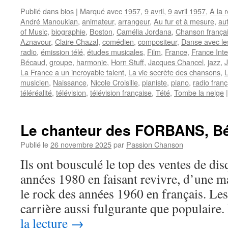
Publié dans
bios
|
Marqué avec
1957
,
9 avril
,
9 avril 1957
,
A la 
André Manoukian
,
animateur
,
arrangeur
,
Au fur et à mesure
,
au
of Music
,
biographie
,
Boston
,
Camélia Jordana
,
Chanson frança
Aznavour
,
Claire Chazal
,
comédien
,
compositeur
,
Danse avec le
radio
,
émission télé
,
études musicales
,
Film
,
France
,
France Inte
Bécaud
,
groupe
,
harmonie
,
Horn Stuff
,
Jacques Chancel
,
jazz
,
J
La France a un incroyable talent
,
La vie secrète des chansons
,
L
musicien
,
Naissance
,
Nicole Croisille
,
pianiste
,
piano
,
radio franç
téléréalité
,
télévision
,
télévision française
,
Tété
,
Tombe la neige
|
Le chanteur des FORBANS, Bé
Publié le
26 novembre 2025
par
Passion Chanson
Ils ont bousculé le top des ventes de di
années 1980 en faisant revivre, d’une ma
le rock des années 1960 en français. L
carrière aussi fulgurante que populair
la lecture
→