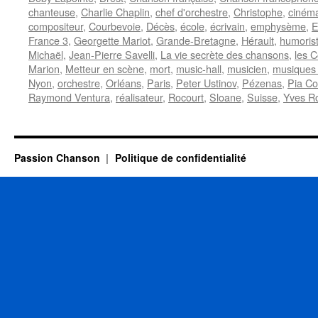
chanteuse
,
Charlie Chaplin
,
chef d'orchestre
,
Christophe
,
ciném
compositeur
,
Courbevoie
,
Décès
,
école
,
écrivain
,
emphysème
,
E
France 3
,
Georgette Mariot
,
Grande-Bretagne
,
Hérault
,
humoris
Michaël
,
Jean-Pierre Savelli
,
La vie secrète des chansons
,
les C
Marion
,
Metteur en scène
,
mort
,
music-hall
,
musicien
,
musiques 
Nyon
,
orchestre
,
Orléans
,
Paris
,
Peter Ustinov
,
Pézenas
,
Pia C
Raymond Ventura
,
réalisateur
,
Rocourt
,
Sloane
,
Suisse
,
Yves R
Passion Chanson
Politique de confidentialité