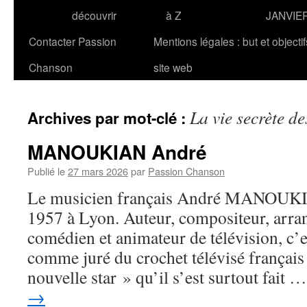
découvrir
à Z
JANVIE
Contacter Passion
Mentions légales : but et objecti
Chanson
site web
La vie secrète d
Archives par mot-clé :
MANOUKIAN André
Publié le
27 mars 2026
par
Passion Chanson
Le musicien français André MANOUKIAN
1957 à Lyon. Auteur, compositeur, arran
comédien et animateur de télévision, c’
comme juré du crochet télévisé français
nouvelle star » qu’il s’est surtout fait 
→