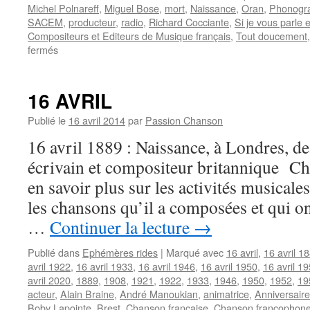
Michel Polnareff
,
Miguel Bose
,
mort
,
Naissance
,
Oran
,
Phonogr
SACEM
,
producteur
,
radio
,
Richard Cocciante
,
Si je vous parle 
Compositeurs et Editeurs de Musique français
,
Tout doucement
sur
fermés
DREAU
Jean-
Paul
16 AVRIL
Publié le
16 avril 2014
par
Passion Chanson
16 avril 1889 : Naissance, à Londres, de 
écrivain et compositeur britannique C
en savoir plus sur les activités musicales
les chansons qu’il a composées et qui on
…
Continuer la lecture
→
Publié dans
Ephémères rides
|
Marqué avec
16 avril
,
16 avril 1
avril 1922
,
16 avril 1933
,
16 avril 1946
,
16 avril 1950
,
16 avril 1
avril 2020
,
1889
,
1908
,
1921
,
1922
,
1933
,
1946
,
1950
,
1952
,
19
acteur
,
Alain Braine
,
André Manoukian
,
animatrice
,
Anniversaire
Boby Lapointe
,
Brest
,
Chanson française
,
Chanson francophon