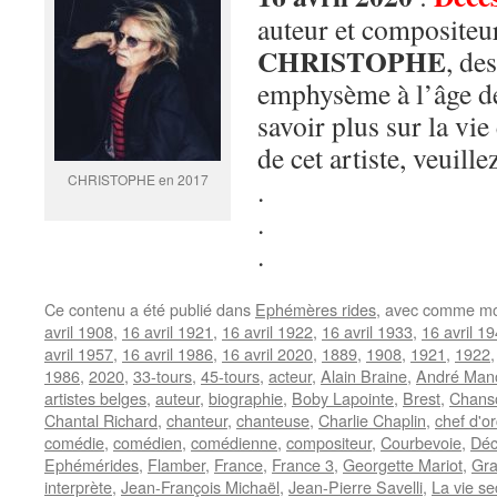
auteur et compositeur
CHRISTOPHE
, de
emphysème à l’âge de
savoir plus sur la vie
de cet artiste, veuille
CHRISTOPHE en 2017
.
.
.
Ce contenu a été publié dans
Ephémères rides
, avec comme mo
avril 1908
,
16 avril 1921
,
16 avril 1922
,
16 avril 1933
,
16 avril 1
avril 1957
,
16 avril 1986
,
16 avril 2020
,
1889
,
1908
,
1921
,
1922
1986
,
2020
,
33-tours
,
45-tours
,
acteur
,
Alain Braine
,
André Man
artistes belges
,
auteur
,
biographie
,
Boby Lapointe
,
Brest
,
Chanso
Chantal Richard
,
chanteur
,
chanteuse
,
Charlie Chaplin
,
chef d'o
comédie
,
comédien
,
comédienne
,
compositeur
,
Courbevoie
,
Déc
Ephémérides
,
Flamber
,
France
,
France 3
,
Georgette Mariot
,
Gra
interprète
,
Jean-François Michaël
,
Jean-Pierre Savelli
,
La vie s