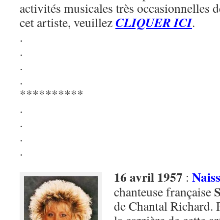
activités musicales très occasionnelles d
CLIQUER ICI
cet artiste, veuillez
.
.
.
.
.
**********
.
.
.
.
16 avril 1957
Nais
:
chanteuse française
de Chantal Richard. P