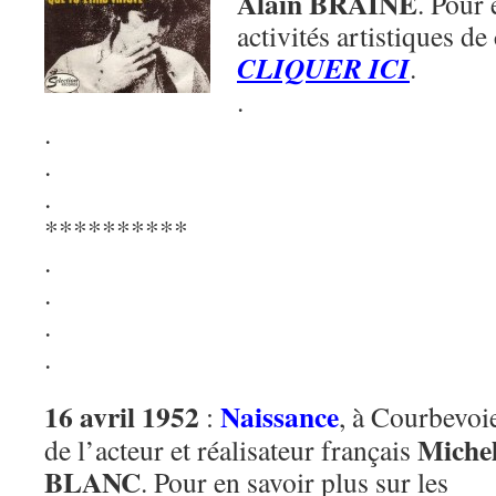
Alain BRAINE
. Pour 
activités artistiques de
CLIQUER ICI
.
.
.
.
.
**********
.
.
.
.
16 avril 1952
Naissance
:
, à Courbevoi
Miche
de l’acteur et réalisateur français
BLANC
. Pour en savoir plus sur les