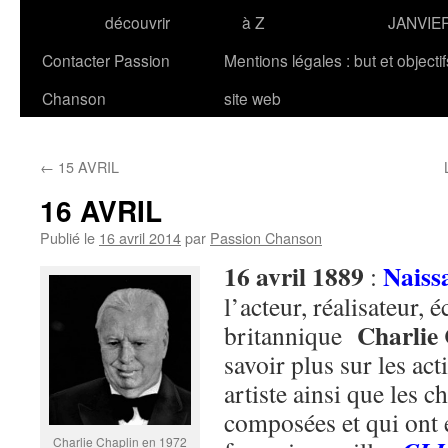
découvrir
à Z
JANVIE
Contacter Passion
Mentions légales : but et objecti
Chanson
site web
←
15 AVRIL
16 AVRIL
Publié le
16 avril 2014
par
Passion Chanson
16 avril 1889
Naiss
:
l’acteur, réalisateur, 
Charli
britannique
savoir plus sur les act
artiste ainsi que les c
composées et qui ont é
Charlie Chaplin en 1972