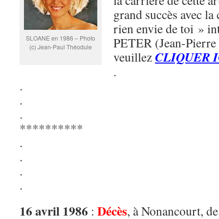
la carrière de cette a
grand succès avec la
rien envie de toi » i
SLOANE en 1986 – Photo
PETER (Jean-Pierre S
(c) Jean-Paul Théodule
CLIQUER I
veuillez
.
.
.
.
**********
.
.
.
.
16 avril 1986
Décès
:
, à Nonancourt, de