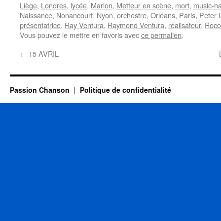
Liège
,
Londres
,
lycée
,
Marion
,
Metteur en scène
,
mort
,
music-ha
Naissance
,
Nonancourt
,
Nyon
,
orchestre
,
Orléans
,
Paris
,
Peter 
présentatrice
,
Ray Ventura
,
Raymond Ventura
,
réalisateur
,
Roco
Vous pouvez le mettre en favoris avec
ce permalien
.
←
15 AVRIL
Passion Chanson
Politique de confidentialité