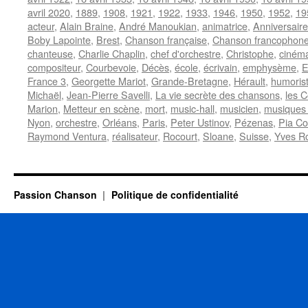
avril 2020
,
1889
,
1908
,
1921
,
1922
,
1933
,
1946
,
1950
,
1952
,
19
acteur
,
Alain Braine
,
André Manoukian
,
animatrice
,
Anniversaire
Boby Lapointe
,
Brest
,
Chanson française
,
Chanson francophon
chanteuse
,
Charlie Chaplin
,
chef d'orchestre
,
Christophe
,
ciném
compositeur
,
Courbevoie
,
Décès
,
école
,
écrivain
,
emphysème
,
E
France 3
,
Georgette Mariot
,
Grande-Bretagne
,
Hérault
,
humoris
Michaël
,
Jean-Pierre Savelli
,
La vie secrète des chansons
,
les C
Marion
,
Metteur en scène
,
mort
,
music-hall
,
musicien
,
musiques 
Nyon
,
orchestre
,
Orléans
,
Paris
,
Peter Ustinov
,
Pézenas
,
Pia C
Raymond Ventura
,
réalisateur
,
Rocourt
,
Sloane
,
Suisse
,
Yves R
Passion Chanson
Politique de confidentialité