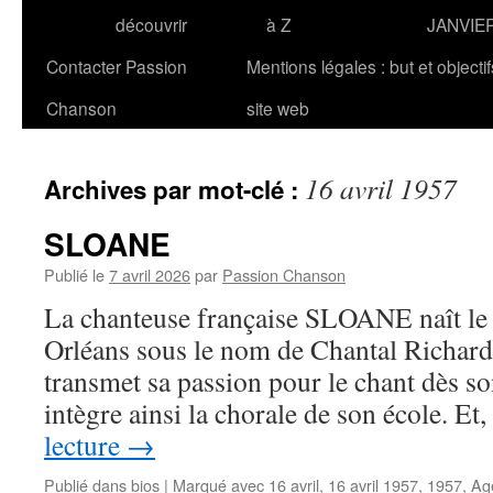
découvrir
à Z
JANVIE
Contacter Passion
Mentions légales : but et objecti
Chanson
site web
16 avril 1957
Archives par mot-clé :
SLOANE
Publié le
7 avril 2026
par
Passion Chanson
La chanteuse française SLOANE naît le 
Orléans sous le nom de Chantal Richard
transmet sa passion pour le chant dès so
intègre ainsi la chorale de son école. E
lecture
→
Publié dans
bios
|
Marqué avec
16 avril
,
16 avril 1957
,
1957
,
Age