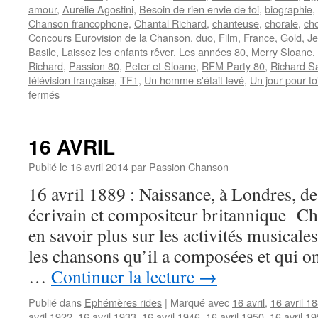
amour
,
Aurélie Agostini
,
Besoin de rien envie de toi
,
biographie
,
Chanson francophone
,
Chantal Richard
,
chanteuse
,
chorale
,
cho
Concours Eurovision de la Chanson
,
duo
,
Film
,
France
,
Gold
,
Je
Basile
,
Laissez les enfants rêver
,
Les années 80
,
Merry Sloane
,
Richard
,
Passion 80
,
Peter et Sloane
,
RFM Party 80
,
Richard S
télévision française
,
TF1
,
Un homme s'était levé
,
Un jour pour to
sur
fermés
SLOANE
16 AVRIL
Publié le
16 avril 2014
par
Passion Chanson
16 avril 1889 : Naissance, à Londres, de 
écrivain et compositeur britannique C
en savoir plus sur les activités musicales
les chansons qu’il a composées et qui on
…
Continuer la lecture
→
Publié dans
Ephémères rides
|
Marqué avec
16 avril
,
16 avril 1
avril 1922
,
16 avril 1933
,
16 avril 1946
,
16 avril 1950
,
16 avril 1