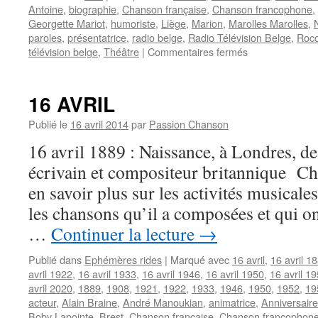
Antoine
,
biographie
,
Chanson française
,
Chanson francophone
,
Georgette Mariot
,
humoriste
,
Liège
,
Marion
,
Marolles Marolles
,
paroles
,
présentatrice
,
radio belge
,
Radio Télévision Belge
,
Roco
sur
télévision belge
,
Théâtre
|
Commentaires fermés
MARION
16 AVRIL
Publié le
16 avril 2014
par
Passion Chanson
16 avril 1889 : Naissance, à Londres, de 
écrivain et compositeur britannique C
en savoir plus sur les activités musicales
les chansons qu’il a composées et qui on
…
Continuer la lecture
→
Publié dans
Ephémères rides
|
Marqué avec
16 avril
,
16 avril 1
avril 1922
,
16 avril 1933
,
16 avril 1946
,
16 avril 1950
,
16 avril 1
avril 2020
,
1889
,
1908
,
1921
,
1922
,
1933
,
1946
,
1950
,
1952
,
19
acteur
,
Alain Braine
,
André Manoukian
,
animatrice
,
Anniversaire
Boby Lapointe
,
Brest
,
Chanson française
,
Chanson francophon