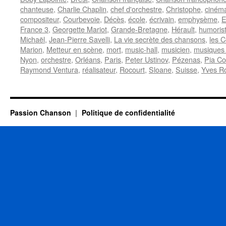
chanteuse
,
Charlie Chaplin
,
chef d'orchestre
,
Christophe
,
ciném
compositeur
,
Courbevoie
,
Décès
,
école
,
écrivain
,
emphysème
,
E
France 3
,
Georgette Mariot
,
Grande-Bretagne
,
Hérault
,
humoris
Michaël
,
Jean-Pierre Savelli
,
La vie secrète des chansons
,
les C
Marion
,
Metteur en scène
,
mort
,
music-hall
,
musicien
,
musiques 
Nyon
,
orchestre
,
Orléans
,
Paris
,
Peter Ustinov
,
Pézenas
,
Pia C
Raymond Ventura
,
réalisateur
,
Rocourt
,
Sloane
,
Suisse
,
Yves R
Passion Chanson
Politique de confidentialité