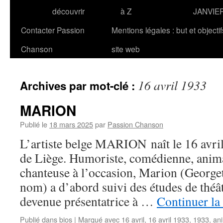
découvrir
à Z
JANVIE
Contacter Passion
Mentions légales : but et objecti
Chanson
site web
16 avril 1933
Archives par mot-clé :
MARION
Publié le
18 mars 2025
par
Passion Chanson
L’artiste belge MARION naît le 16 avri
de Liège. Humoriste, comédienne, anima
chanteuse à l’occasion, Marion (Georget
nom) a d’abord suivi des études de théâtr
devenue présentatrice à …
Continuer la
Publié dans
bios
|
Marqué avec
16 avril
,
16 avril 1933
,
1933
,
ani