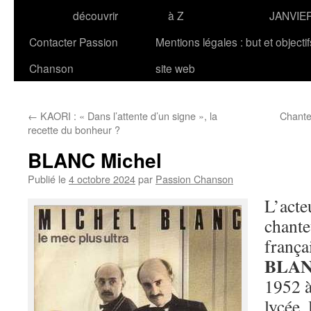
découvrir
à Z
JANVIE
Contacter Passion
Mentions légales : but et objecti
Chanson
site web
←
KAORI : « Dans l’attente d’un signe », la
Chante
recette du bonheur ?
BLANC Michel
Publié le
4 octobre 2024
par
Passion Chanson
L’acteu
chante
frança
BLA
1952 à
lycée,