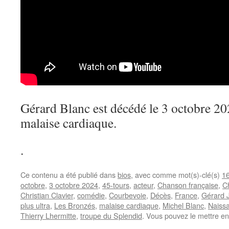
Gérard Blanc est décédé le 3 octobre 20
malaise cardiaque.
.
Ce contenu a été publié dans
bios
, avec comme mot(s)-clé(s)
16
octobre
,
3 octobre 2024
,
45-tours
,
acteur
,
Chanson française
,
C
Christian Clavier
,
comédie
,
Courbevoie
,
Décès
,
France
,
Gérard 
plus ultra
,
Les Bronzés
,
malaise cardiaque
,
Michel Blanc
,
Naiss
Thierry Lhermitte
,
troupe du Splendid
. Vous pouvez le mettre en