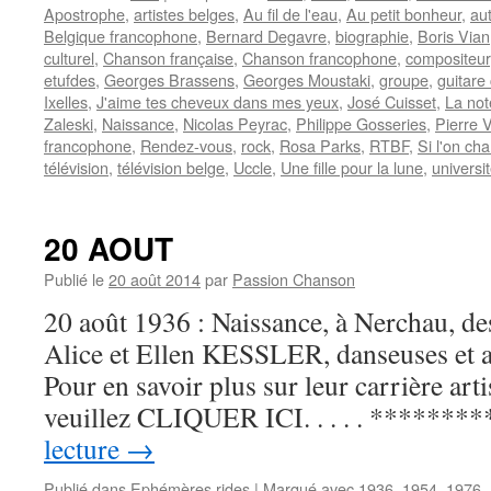
Apostrophe
,
artistes belges
,
Au fil de l'eau
,
Au petit bonheur
,
au
Belgique francophone
,
Bernard Degavre
,
biographie
,
Boris Vian
culturel
,
Chanson française
,
Chanson francophone
,
compositeur
etufdes
,
Georges Brassens
,
Georges Moustaki
,
groupe
,
guitare
Ixelles
,
J'aime tes cheveux dans mes yeux
,
José Cuisset
,
La not
Zaleski
,
Naissance
,
Nicolas Peyrac
,
Philippe Gosseries
,
Pierre 
francophone
,
Rendez-vous
,
rock
,
Rosa Parks
,
RTBF
,
Si l'on cha
télévision
,
télévision belge
,
Uccle
,
Une fille pour la lune
,
universi
20 AOUT
Publié le
20 août 2014
par
Passion Chanson
20 août 1936 : Naissance, à Nerchau, de
Alice et Ellen KESSLER, danseuses et a
Pour en savoir plus sur leur carrière art
veuillez CLIQUER ICI. . . . . *********
lecture
→
Publié dans
Ephémères rides
|
Marqué avec
1936
,
1954
,
1976
,