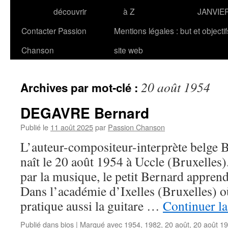
découvrir
à Z
JANVIE
Contacter Passion
Mentions légales : but et objecti
Chanson
site web
20 août 1954
Archives par mot-clé :
DEGAVRE Bernard
Publié le
11 août 2025
par
Passion Chanson
L’auteur-compositeur-interprète bel
naît le 20 août 1954 à Uccle (Bruxelles)
par la musique, le petit Bernard apprend
Dans l’académie d’Ixelles (Bruxelles) où i
pratique aussi la guitare …
Continuer la
Publié dans
bios
|
Marqué avec
1954
,
1982
,
20 août
,
20 août 1