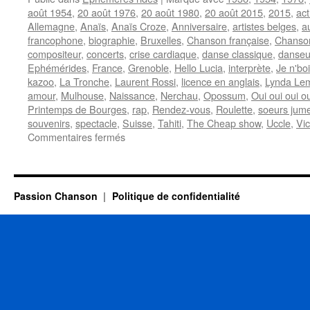
août 1954
,
20 août 1976
,
20 août 1980
,
20 août 2015
,
2015
,
act
Allemagne
,
Anaïs
,
Anaïs Croze
,
Anniversaire
,
artistes belges
,
a
francophone
,
biographie
,
Bruxelles
,
Chanson française
,
Chanso
compositeur
,
concerts
,
crise cardiaque
,
danse classique
,
danse
Ephémérides
,
France
,
Grenoble
,
Hello Lucia
,
interprète
,
Je n'boi
kazoo
,
La Tronche
,
Laurent Rossi
,
licence en anglais
,
Lynda Le
amour
,
Mulhouse
,
Naissance
,
Nerchau
,
Opossum
,
Oui oui oui ou
Printemps de Bourges
,
rap
,
Rendez-vous
,
Roulette
,
soeurs jume
souvenirs
,
spectacle
,
Suisse
,
Tahiti
,
The Cheap show
,
Uccle
,
Vic
sur
Commentaires fermés
20
AOUT
Passion Chanson
Politique de confidentialité