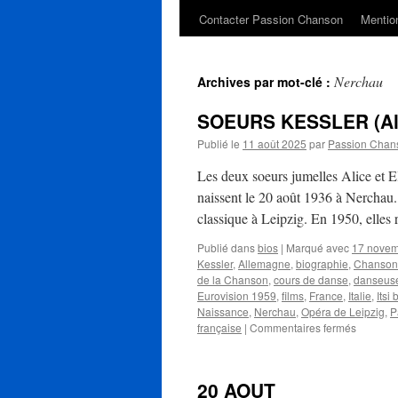
Contacter Passion Chanson
Mention
Nerchau
Archives par mot-clé :
SOEURS KESSLER (Alic
Publié le
11 août 2025
par
Passion Chan
Les deux soeurs jumelles Alice et 
naissent le 20 août 1936 à Nerchau.
classique à Leipzig. En 1950, elles
Publié dans
bios
|
Marqué avec
17 nove
Kessler
,
Allemagne
,
biographie
,
Chanson 
de la Chanson
,
cours de danse
,
danseus
Eurovision 1959
,
films
,
France
,
Italie
,
Itsi 
Naissance
,
Nerchau
,
Opéra de Leipzig
,
P
sur
française
|
Commentaires fermés
SOEUR
KESSLE
(Alice
20 AOUT
et