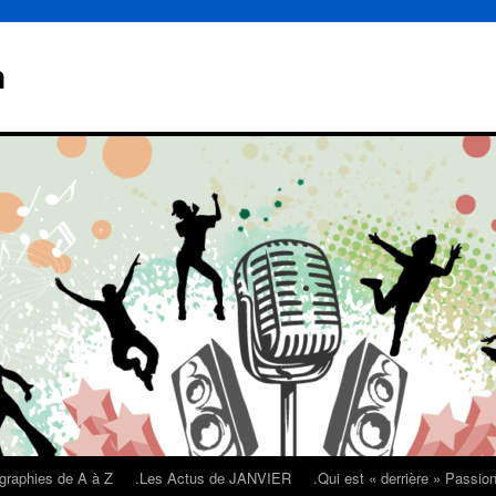
n
graphies de A à Z
.Les Actus de JANVIER
.Qui est « derrière » Passi