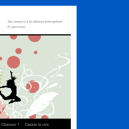
Site consacré à la chanson francophone
d’expression
on Chanson ?
Casser la voix