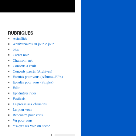
RUBRIQUES
Actualités
Anniversaires au jour le jour
bios
Carnet noir
Chanson . net
Concerts à venir
Concerts passés (Archives)
Ecoutés pour vous (Albums+EP's)
Ecoutés pour vous (Singles)
Edito
Ephémères rides
Festivals
La presse aux chansons
Lu pour vous
Rencontré pour vous
Vu pour vous
Y'a qu'à les voir sur scène