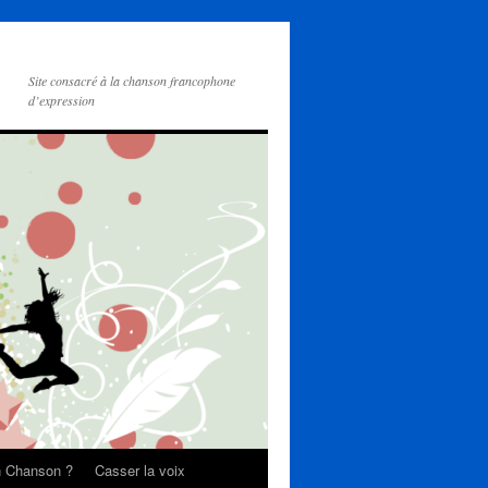
Site consacré à la chanson francophone
d’expression
on Chanson ?
Casser la voix