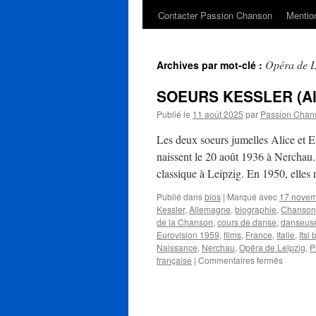
Contacter Passion Chanson
Mention
Opéra de L
Archives par mot-clé :
SOEURS KESSLER (Alic
Publié le
11 août 2025
par
Passion Chan
Les deux soeurs jumelles Alice et 
naissent le 20 août 1936 à Nerchau.
classique à Leipzig. En 1950, elles
Publié dans
bios
|
Marqué avec
17 nove
Kessler
,
Allemagne
,
biographie
,
Chanson 
de la Chanson
,
cours de danse
,
danseus
Eurovision 1959
,
films
,
France
,
Italie
,
Itsi 
Naissance
,
Nerchau
,
Opéra de Leipzig
,
P
sur
française
|
Commentaires fermés
SOEUR
KESSLE
(Alice
et