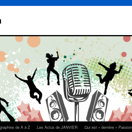
n
graphies de A à Z
.Les Actus de JANVIER
.Qui est « derrière » Passi