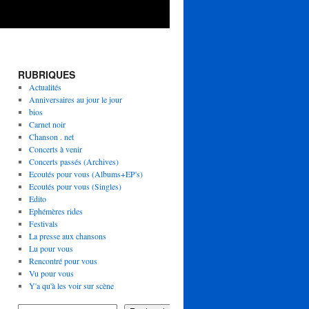
RUBRIQUES
Actualités
Anniversaires au jour le jour
bios
Carnet noir
Chanson . net
Concerts à venir
Concerts passés (Archives)
Ecoutés pour vous (Albums+EP's)
Ecoutés pour vous (Singles)
Edito
Ephémères rides
Festivals
La presse aux chansons
Lu pour vous
Rencontré pour vous
Vu pour vous
Y'a qu'à les voir sur scène