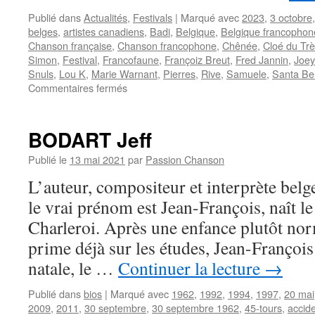
Publié dans
Actualités
,
Festivals
|
Marqué avec
2023
,
3 octobre
belges
,
artistes canadiens
,
Badi
,
Belgique
,
Belgique francophon
Chanson française
,
Chanson francophone
,
Chênée
,
Cloé du Trè
Simon
,
Festival
,
Francofaune
,
Françoiz Breut
,
Fred Jannin
,
Joey
Snuls
,
Lou K
,
Marie Warnant
,
Pierres
,
Rive
,
Samuele
,
Santa Be
sur
Commentaires fermés
Les
Snuls
de
BODART Jeff
retour
après
Publié le
13 mai 2021
par
Passion Chanson
33
L’auteur, compositeur et interprète bel
ans
au
le vrai prénom est Jean-François, naît 
festival
Charleroi. Après une enfance plutôt no
belge
FrancoFaune
prime déjà sur les études, Jean-François
natale, le …
Continuer la lecture
→
Publié dans
bios
|
Marqué avec
1962
,
1992
,
1994
,
1997
,
20 mai
2009
,
2011
,
30 septembre
,
30 septembre 1962
,
45-tours
,
accide