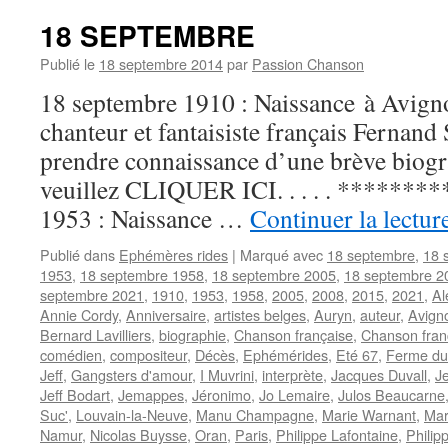
Jeff
18 SEPTEMBRE
Publié le
18 septembre 2014
par
Passion Chanson
18 septembre 1910 : Naissance à Avign
chanteur et fantaisiste français Ferna
prendre connaissance d’une brève biogra
veuillez CLIQUER ICI. . . . . **********
1953 : Naissance …
Continuer la lectur
Publié dans
Ephémères rides
|
Marqué avec
18 septembre
,
18 
1953
,
18 septembre 1958
,
18 septembre 2005
,
18 septembre 2
septembre 2021
,
1910
,
1953
,
1958
,
2005
,
2008
,
2015
,
2021
,
Al
Annie Cordy
,
Anniversaire
,
artistes belges
,
Auryn
,
auteur
,
Avign
Bernard Lavilliers
,
biographie
,
Chanson française
,
Chanson fra
comédien
,
compositeur
,
Décès
,
Ephémérides
,
Eté 67
,
Ferme du
Jeff
,
Gangsters d'amour
,
I Muvrini
,
interprète
,
Jacques Duvall
,
J
Jeff Bodart
,
Jemappes
,
Jéronimo
,
Jo Lemaire
,
Julos Beaucarne
Suc'
,
Louvain-la-Neuve
,
Manu Champagne
,
Marie Warnant
,
Mar
Namur
,
Nicolas Buysse
,
Oran
,
Paris
,
Philippe Lafontaine
,
Philip