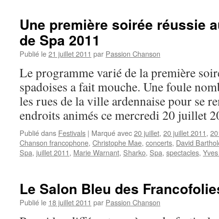
AVRIL
Une première soirée réussie a
de Spa 2011
Publié le
21 juillet 2011
par
Passion Chanson
Le programme varié de la première soir
spadoises a fait mouche. Une foule nomb
les rues de la ville ardennaise pour se r
endroits animés ce mercredi 20 juillet 2
Publié dans
Festivals
|
Marqué avec
20 juillet
,
20 juillet 2011
,
20
Chanson francophone
,
Christophe Mae
,
concerts
,
David Bartho
Spa
,
juillet 2011
,
Marie Warnant
,
Sharko
,
Spa
,
spectacles
,
Yves 
Le Salon Bleu des Francofoli
Publié le
18 juillet 2011
par
Passion Chanson