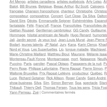
Art Mengo
,
artistes canadiens
,
artistes québécois
,
Arty Leiso
,
A
Baloji
,
BB Brunes
,
Belgique
,
Besac Arthur
,
BJ Scott
,
Calogero
,
française
,
Chanson francophone
,
chanteur
,
Christophe
,
Christo
compositeur
,
compositrice
,
Concert
,
Curt Close
,
Da Silva
,
Dalto
David Sire
,
Décès
,
Emmanuelle Seigner
,
Ephémérides
,
Espano
fantaisiste
,
Féfé
,
Franc'off
,
France
,
Francofolies
,
Francofolies d
Gaëtan Roussel
,
Gentleman cambrioleur
,
GG Candy
,
Guillaume
Hommage
,
hôpital américain de Neuilly
,
Hugo Renard
,
humorist
Jali
,
Jardin secret
,
Je veux tout
,
Jean-Louis Murat
,
Jean-Pierre 
Bodart
,
jeunes talents
,
JP Nataf
,
Jury
,
Kana
,
Karin Clercq
,
Khad
Nord et Vous
,
Les Superluettes
,
Lio
,
longue maladie
,
Machiavel
Marie-Christine Maillard
,
Matthieu Bioul
,
Maurane
,
Mélanie Isaa
Montereau-Fault-Yonne
,
Montparnasse
,
mort
,
Naissance
,
Neuill
Puccino
,
Paris
,
parolier
,
Pascal Obispo
,
Passagers de la nuit
,
Pa
Perry Rose
,
Philippe Lafontaine
,
Pierre Rapsat
,
Pierre Simon
,
P
Wallonie Bruxelles
,
Prix Rapsat-Lelièvre
,
producteur
,
Québec
,
R
Luce
,
Richard Gotainer
,
Rick Allison
,
Roger Candy
,
Saint-André
show-business
,
Silva
,
Sim
,
Simon Berryer
,
Spa
,
spectacle
,
Stan
Thibault
,
Thierry Dell
,
Thomas Fersen
,
Tous les sens
,
Tricia Fos
sur
Yann Perreau
,
Zoé
|
Commentaires fermés
21
JUILLET