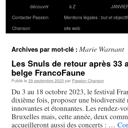
découvrir
à Z
JANVIE
Contacter Passion
Mentions légales : but et objecti
Chanson
site web
Marie Warnant
Archives par mot-clé :
Les Snuls de retour après 33 a
belge FrancoFaune
Publié le
29 septembre 2023
par
Passion Chanson
Du 3 au 18 octobre 2023, le festival Fr
dixième fois, proposer une biodiversité
innovantes et étonnantes. Les rendez-vou
Bruxelles mais, cette année, deux com
accueilleront aussi des concerts : …
Con