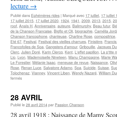
lecture
→
Publié dans
Ephémères rides
|
Marqué avec
17 juillet
,
17 juillet
17 juillet 2015
,
17 juillet 2020
,
1924
,
1941
,
2009
,
2013
,
2015
,
20
roof
,
Anaïs H
,
Anniversaire
,
auteure
,
Balimurphy
,
Beau futur
,
Bé
de la Chanson Française
,
Bigflo et Oli
,
biographie
,
Camélia Jor
Chanson francophone
,
chanteuse
,
Charline Rose
,
compositrice
Eté 67
,
Festival
,
Festival des vieilles charrues
,
Finistère
,
Francis
Francofolies de Spa
,
Gangsters d'amour
,
Gribouille
,
Jacques Duv
Clerc
,
Julien Doré
,
Karin Clercq
,
Kent
,
L'effet papillon
,
La p'tite
Lio
,
Lyon
,
Mademoiselle Nineteen
,
Manu Champagne
,
Marie Wa
Le Forestier
,
Mélanie Isaac
,
meneuse de revue
,
Naissance
,
Oliv
Rose
,
Renan Luce
,
Salvatore Adamo
,
Spa
,
Suicide
,
Suisse
,
Su
Tolochenaz
,
Vianney
,
Vincent Liben
,
Wendy Nazaré
,
William Du
sur
fermés
17
JUILLET
28 AVRIL
Publié le
28 avril 2014
par
Passion Chanson
28 avril 1918 : Naissance de Mamy Scop