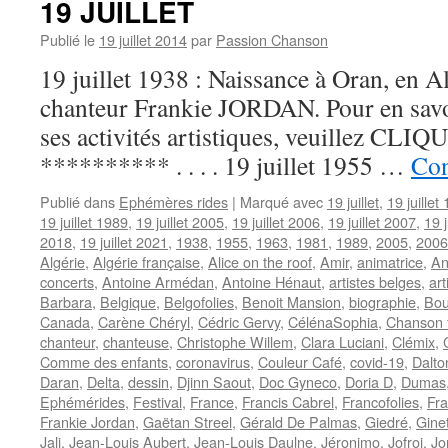
19 JUILLET
Publié le
19 juillet 2014
par
Passion Chanson
19 juillet 1938 : Naissance à Oran, en A
chanteur Frankie JORDAN. Pour en savoir
ses activités artistiques, veuillez CLIQUE
********** . . . . 19 juillet 1955 …
Con
Publié dans
Ephémères rides
|
Marqué avec
19 juillet
,
19 juillet
19 juillet 1989
,
19 juillet 2005
,
19 juillet 2006
,
19 juillet 2007
,
19 j
2018
,
19 juillet 2021
,
1938
,
1955
,
1963
,
1981
,
1989
,
2005
,
2006
Algérie
,
Algérie française
,
Alice on the roof
,
Amir
,
animatrice
,
An
concerts
,
Antoine Armédan
,
Antoine Hénaut
,
artistes belges
,
ar
Barbara
,
Belgique
,
Belgofolies
,
Benoit Mansion
,
biographie
,
Bou
Canada
,
Carène Chéryl
,
Cédric Gervy
,
CélénaSophia
,
Chanson 
chanteur
,
chanteuse
,
Christophe Willem
,
Clara Luciani
,
Clémix
,
Comme des enfants
,
coronavirus
,
Couleur Café
,
covid-19
,
Dalt
Daran
,
Delta
,
dessin
,
Djinn Saout
,
Doc Gyneco
,
Doria D
,
Dumas
Ephémérides
,
Festival
,
France
,
Francis Cabrel
,
Francofolies
,
Fra
Frankie Jordan
,
Gaëtan Streel
,
Gérald De Palmas
,
Giedré
,
Gine
Jali
,
Jean-Louis Aubert
,
Jean-Louis Daulne
,
Jéronimo
,
Jofroi
,
Jo