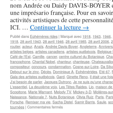
nom Andrée ou Daidy DAVIS-BOYER qui 
une imprésario française. Pour en savoir 
activités artistiques de cette personnal
ICI. …
Continuer la lecture
→
Publié dans
Ephémères rides
|
Marqué avec
1918
,
1943
,
1946
,
1918
,
28 avril 1943
,
28 avril 1946
,
28 avril 1985
,
28 avril 2006
,
2
routier
,
acteur
,
Anaïs
,
Andrée Davis-Boyer
,
Angleterre
,
Annivers
artistes belges
,
artistes canadiens
,
artistes québécois
,
Belgique
Café de l'Est
,
Camille
,
cancer
,
centre culturel du Botanique
,
Cha
francophone
,
Chantal Nobel
,
chanteur
,
chanteuse
,
Chateauvallo
compositeur
,
concours
,
condamnation
,
Cosne-sur-Loire
,
Da Silv
Debout sur le zinc
,
Décès
,
Dominique A
,
Ephémérides
,
Eté 67
,
Gala des artistes québécois
,
Gard
,
Ginette Reno
,
Il était une fois
J'ai besoin de parler
,
Jacques Dutronc
,
Je ne suis qu'une chans
L'essentiel
,
La deuxième voix
,
Les Têtes Raides
,
Lio
,
maison de
Scopitone
,
Marie Warnant
,
Melody TV
,
Mickey-3-D
,
Molières-su
Naissance
,
Nationale 7
,
Nuits Botanique
,
Olivia Ruiz
,
Paris
,
Par
Porsche
,
Remixer ma vie
,
Sacha Distel
,
Samir Barris
,
Saule
,
sc
sur
tournées
|
Commentaires fermés
28