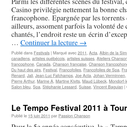
Parmi les différentes scènes du festival,
Casino privilégie nettement la bonne c
francophone. Epargnée par les torrents 
ailleurs, assoment parfois la volonté de
chantés, l’endroit reste un écrin d’exce
…
Continuer la lecture
→
Publié dans
Festivals
|
Marqué avec
2011
,
Acta
,
Albin de la Si
canadiens
,
artistes québécois
,
artistes suisses
,
Ateliers Chanson
francophone
,
Canada
,
Chanson française
,
Chanson francophon
Du haut des airs
,
Festival
,
Francofolies
,
Francofolies de Spa
,
Fr
Renard
,
Jali
,
Jean-Luc Fafchamps
,
Joe Acta
,
Johan Verminnen
Pierre Arthur
,
Marine A
,
Martine Kivits
,
Maud Lübeck
,
Mondorf-l
Salon bleu
,
Spa
,
Stéphanie Lessard
,
Suisse
,
Vincent Baguian
|
Le Tempo Festival 2011 à Tour
Publié le
15 juin 2011
par
Passion Chanson
Pour la 5e année consécutive, le « Tempo