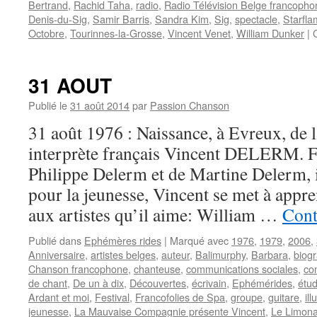
Bertrand
,
Rachid Taha
,
radio
,
Radio Télévision Belge francopho
Denis-du-Sig
,
Samir Barris
,
Sandra Kim
,
Sig
,
spectacle
,
Starfla
Octobre
,
Tourinnes-la-Grosse
,
Vincent Venet
,
William Dunker
|
31 AOUT
Publié le
31 août 2014
par
Passion Chanson
31 août 1976 : Naissance, à Evreux, de 
interprète français Vincent DELERM. Fi
Philippe Delerm et de Martine Delerm, i
pour la jeunesse, Vincent se met à appre
aux artistes qu’il aime: William …
Cont
Publié dans
Ephémères rides
|
Marqué avec
1976
,
1979
,
2006
,
Anniversaire
,
artistes belges
,
auteur
,
Balimurphy
,
Barbara
,
biog
Chanson francophone
,
chanteuse
,
communications sociales
,
co
de chant
,
De un à dix
,
Découvertes
,
écrivain
,
Ephémérides
,
étu
Ardant et moi
,
Festival
,
Francofolies de Spa
,
groupe
,
guitare
,
ill
jeunesse
,
La Mauvaise Compagnie présente Vincent
,
Le Limona