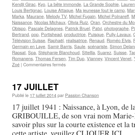
Kendji Girac
,
Kyo
,
La bête immonde
,
La Grande Sophie
,
Lauren
Louis Bertignac
,
Louise Attaque
,
Ma jeunesse fout le camp
,
Mar
Marka
,
Maurane
,
Melody TV
,
Michel Fugain
,
Michel Polnareff
,
M
Naissance
,
Nicolas Michaux
,
Olivia Ruiz
,
Oran
,
Orchestre du Mo
Obispo
,
Pascale Delagnes
,
Patrick Bruel
,
Patxi
,
photographe
,
P
Bertrand
,
pop
,
Portishead
,
productrice
,
Puisque
,
Pully-Lavaux
,
Télévision Suisse
,
Raphaël
,
réalisatrice
,
Renaud
,
Roméo Elvis
,
Germain en Laye
,
Samir Barris
,
Saule
,
scénariste
,
Simon Delan
Rapsat
,
Spa
,
Stéphanie Blanchoud
,
Sttellla
,
Suarez
,
Suisse
,
Ta
Romanens
,
Thomas Fersen
,
Tim Dup
,
Vianney
,
Vincent Venet
,
sur
Zoé
|
Commentaires fermés
19
JUILLET
17 JUILLET
Publié le
17 juillet 2014
par
Passion Chanson
17 juillet 1941 : Naissance, à Lyon, de l
GRIBOUILLE, de son vrai nom Marie-F
savoir plus sur la courte existence et la 
cette artiste, veuillez CLIQUER ICI. . .