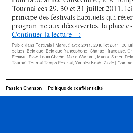
Tournai ces 29, 30 et 31 juillet 2011. Ic
principe des festivals habituels qui rése
programme aux découvertes, la place es
Continuer la lecture
→
Publié dans
Festivals
|
Marqué avec
2011
,
29 juillet 2011
,
30 jui
belges
,
Belgique
,
Belgique francophone
,
Chanson française
,
Ch
Festival
,
Flow
,
Louis Chédid
,
Marie Warnant
,
Marka
,
Simon Del
Tournai
,
Tournai Tempo Festival
,
Yannick Noah
,
Zazie
|
Comment
Passion Chanson
Politique de confidentialité