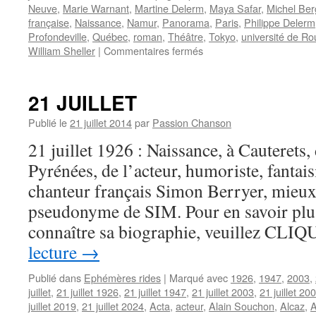
Neuve
,
Marie Warnant
,
Martine Delerm
,
Maya Safar
,
Michel Ber
française
,
Naissance
,
Namur
,
Panorama
,
Paris
,
Philippe Delerm
Profondeville
,
Québec
,
roman
,
Théâtre
,
Tokyo
,
université de R
sur
William Sheller
|
Commentaires fermés
31
AOUT
21 JUILLET
Publié le
21 juillet 2014
par
Passion Chanson
21 juillet 1926 : Naissance, à Cauterets,
Pyrénées, de l’acteur, humoriste, fantaisi
chanteur français Simon Berryer, mieux
pseudonyme de SIM. Pour en savoir plus 
connaître sa biographie, veuillez CL
lecture
→
Publié dans
Ephémères rides
|
Marqué avec
1926
,
1947
,
2003
,
juillet
,
21 juillet 1926
,
21 juillet 1947
,
21 juillet 2003
,
21 juillet 20
juillet 2019
,
21 juillet 2024
,
Acta
,
acteur
,
Alain Souchon
,
Alcaz
,
A