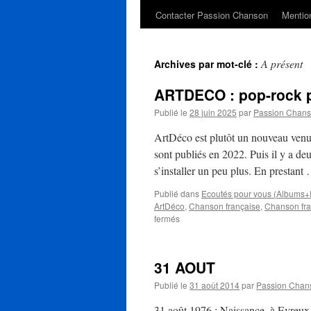
Contacter Passion Chanson
Mention
A présent
Archives par mot-clé :
ARTDECO : pop-rock 
Publié le
28 juin 2025
par
Passion Chan
ArtDéco est plutôt un nouveau venu
sont publiés en 2022. Puis il y a de
s’installer un peu plus. En prestan
Publié dans
Ecoutés pour vous (Albums+
ArtDéco
,
Chanson française
,
Chanson fr
sur
fermés
ARTDECO
:
pop-
31 AOUT
rock
poétique
Publié le
31 août 2014
par
Passion Chan
francophone
31 août 1976 : Naissance, à Evreux