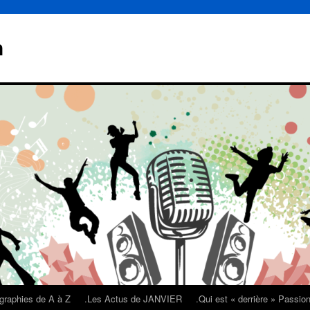
n
graphies de A à Z
.Les Actus de JANVIER
.Qui est « derrière » Passi