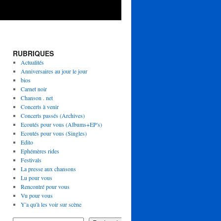
RUBRIQUES
Actualités
Anniversaires au jour le jour
bios
Carnet noir
Chanson . net
Concerts à venir
Concerts passés (Archives)
Ecoutés pour vous (Albums+EP's)
Ecoutés pour vous (Singles)
Edito
Ephémères rides
Festivals
La presse aux chansons
Lu pour vous
Rencontré pour vous
Vu pour vous
Y'a qu'à les voir sur scène