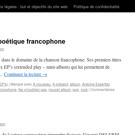
s légales : but et objectifs du site web
Politique de confidentialité
poétique francophone
son
 dans le domaine de la chanson francophone. Ses premiers titres
ux EP’s (extended play – mini-album) qui lui permettent de
t …
Continuer la lecture
→
EP's)
|
Marqué avec
A nouveau
,
A présent
,
album
,
Antoine Essertier
,
ancophone
,
Ne m'oubliez pas
,
nouvel album
,
pop
,
rock
|
Commentaires
son
, de l’auteur-compositeur-interprète français Vincent DELERM.