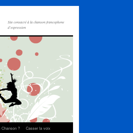
Site consacré à la chanson francophone
d’expression
on Chanson ?
Casser la voix