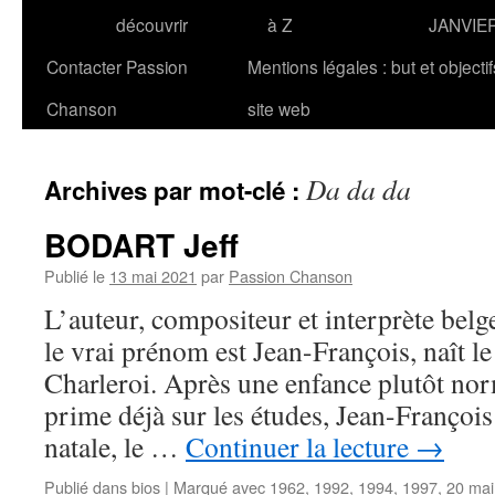
découvrir
à Z
JANVIE
Contacter Passion
Mentions légales : but et objecti
Chanson
site web
Da da da
Archives par mot-clé :
BODART Jeff
Publié le
13 mai 2021
par
Passion Chanson
L’auteur, compositeur et interprète bel
le vrai prénom est Jean-François, naît 
Charleroi. Après une enfance plutôt no
prime déjà sur les études, Jean-François
natale, le …
Continuer la lecture
→
Publié dans
bios
|
Marqué avec
1962
,
1992
,
1994
,
1997
,
20 mai