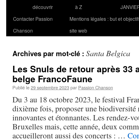
découvrir
à Z
JANVIE
Contacter Passion
Mentions légales : but et objecti
Chanson
site web
Santa Belgica
Archives par mot-clé :
Les Snuls de retour après 33 a
belge FrancoFaune
Publié le
29 septembre 2023
par
Passion Chanson
Du 3 au 18 octobre 2023, le festival Fr
dixième fois, proposer une biodiversité
innovantes et étonnantes. Les rendez-vou
Bruxelles mais, cette année, deux com
accueilleront aussi des concerts : …
Con