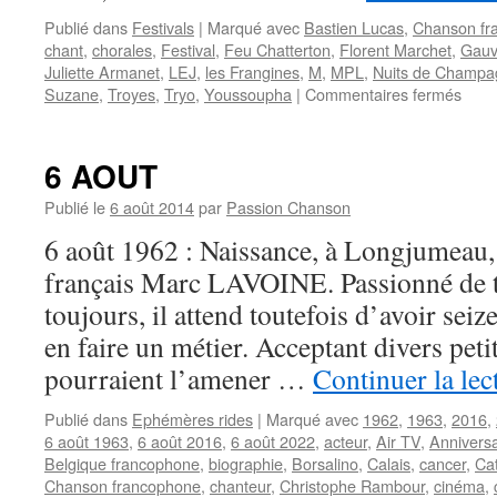
Publié dans
Festivals
|
Marqué avec
Bastien Lucas
,
Chanson fr
chant
,
chorales
,
Festival
,
Feu Chatterton
,
Florent Marchet
,
Gauv
Juliette Armanet
,
LEJ
,
les Frangines
,
M
,
MPL
,
Nuits de Champa
sur
Suzane
,
Troyes
,
Tryo
,
Youssoupha
|
Commentaires fermés
LES
NUI
DE
6 AOUT
CHA
PET
Publié le
6 août 2014
par
Passion Chanson
à
6 août 1962 : Naissance, à Longjumeau, 
TRO
(F)
français Marc LAVOINE. Passionné de t
JUS
toujours, il attend toutefois d’avoir seiz
29
OCT
en faire un métier. Acceptant divers peti
2022
pourraient l’amener …
Continuer la le
Publié dans
Ephémères rides
|
Marqué avec
1962
,
1963
,
2016
,
6 août 1963
,
6 août 2016
,
6 août 2022
,
acteur
,
Air TV
,
Anniversa
Belgique francophone
,
biographie
,
Borsalino
,
Calais
,
cancer
,
Ca
Chanson francophone
,
chanteur
,
Christophe Rambour
,
cinéma
,