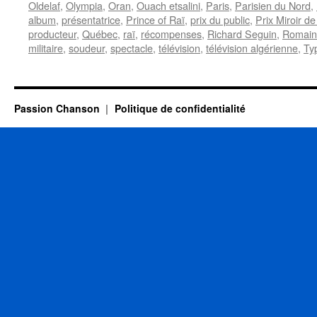
Oldelaf
,
Olympia
,
Oran
,
Ouach etsalini
,
Paris
,
Parisien du Nord
,
album
,
présentatrice
,
Prince of Raï
,
prix du public
,
Prix Miroir d
producteur
,
Québec
,
raï
,
récompenses
,
Richard Seguin
,
Romain 
militaire
,
soudeur
,
spectacle
,
télévision
,
télévision algérienne
,
Ty
Passion Chanson
Politique de confidentialité