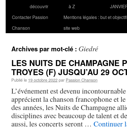
découvrir
à Z
JANVIE
Contacter Passion
Mentions légales : but et objecti
Chanson
site web
Giedré
Archives par mot-clé :
LES NUITS DE CHAMPAGNE P
TROYES (F) JUSQU’AU 29 OC
Publié le
19 octobre 2022
par
Passion Chanson
L’événement est devenu incontournable 
apprécient la chanson francophone et le
des années, les Nuits de Champagne alli
disciplines avec beaucoup de talent et d
aussi, les concerts seront …
Continuer l