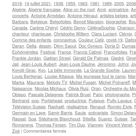
2018
,
19 juillet 2021
,
1938
,
1955
,
1963
,
1981
,
1989
,
2005
,
2006
Algérie
,
Algérie française
,
Alice on the roof
,
Amir
,
animatrice
,
An
concerts
,
Antoine Armédan
,
Antoine Hénaut
,
artistes belges
,
ar
Barbara
,
Belgique
,
Belgofolies
,
Benoit Mansion
,
biographie
,
Bou
Canada
,
Carène Chéryl
,
Cédric Gervy
,
CélénaSophia
,
Chanson 
chanteur
,
chanteuse
,
Christophe Willem
,
Clara Luciani
,
Clémix
,
Comme des enfants
,
coronavirus
,
Couleur Café
,
covid-19
,
Dalt
Daran
,
Delta
,
dessin
,
Djinn Saout
,
Doc Gyneco
,
Doria D
,
Dumas
Ephémérides
,
Festival
,
France
,
Francis Cabrel
,
Francofolies
,
Fra
Frankie Jordan
,
Gaëtan Streel
,
Gérald De Palmas
,
Giedré
,
Gine
Jali
,
Jean-Louis Aubert
,
Jean-Louis Daulne
,
Jéronimo
,
Jofroi
,
Jo
Kendji Girac
,
Kyo
,
La bête immonde
,
La Grande Sophie
,
Lauren
Louis Bertignac
,
Louise Attaque
,
Ma jeunesse fout le camp
,
Mar
Marka
,
Maurane
,
Melody TV
,
Michel Fugain
,
Michel Polnareff
,
M
Naissance
,
Nicolas Michaux
,
Olivia Ruiz
,
Oran
,
Orchestre du Mo
Obispo
,
Pascale Delagnes
,
Patrick Bruel
,
Patxi
,
photographe
,
P
Bertrand
,
pop
,
Portishead
,
productrice
,
Puisque
,
Pully-Lavaux
,
Télévision Suisse
,
Raphaël
,
réalisatrice
,
Renaud
,
Roméo Elvis
,
Germain en Laye
,
Samir Barris
,
Saule
,
scénariste
,
Simon Delan
Rapsat
,
Spa
,
Stéphanie Blanchoud
,
Sttellla
,
Suarez
,
Suisse
,
Ta
Romanens
,
Thomas Fersen
,
Tim Dup
,
Vianney
,
Vincent Venet
,
sur
Zoé
|
Commentaires fermés