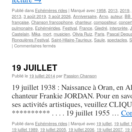
Publié dans
Ephémères rides
|
Marqué avec
1958
,
2013
,
2019
,
2013
,
3 août 2019
,
3 août 2026
,
Anniversaire
,
Arno
,
auteur
,
BB 
française
,
Chanson francophone
,
chanteur
,
compositeur
,
concer
pulmonaire
,
Ephémérides
,
Festival
,
France
,
Giedré
,
interprète
,
Castelain
,
Mika
,
mort
,
musicien
,
Olivia Ruiz
,
Paris
,
Pascal Dequ
Ronquières Festival
,
Saint-Hilaire-Taurieux
,
Saule
,
spectacles
,
S
sur
|
Commentaires fermés
3
AOUT
19 JUILLET
Publié le
19 juillet 2014
par
Passion Chanson
19 juillet 1938 : Naissance à Oran, en A
chanteur Frankie JORDAN. Pour en savoir
ses activités artistiques, veuillez CLIQUE
********** . . . . 19 juillet 1955 …
Con
Publié dans
Ephémères rides
|
Marqué avec
19 juillet
,
19 juillet
19 juillet 1989
,
19 juillet 2005
,
19 juillet 2006
,
19 juillet 2007
,
19 j