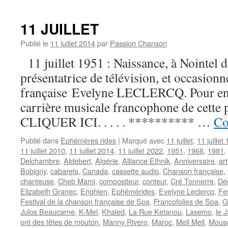
19
JUILLET
11 JUILLET
Publié le
11 juillet 2014
par
Passion Chanson
11 juillet 1951 : Naissance, à Nointel d
présentatrice de télévision, et occasionn
française Evelyne LECLERCQ. Pour en s
carrière musicale francophone de cette p
CLIQUER ICI. . . . . ********** …
Co
Publié dans
Ephémères rides
|
Marqué avec
11 juillet
,
11 juillet
11 juillet 2010
,
11 juillet 2014
,
11 juillet 2022
,
1951
,
1966
,
1981
,
Delchambre
,
Aldebert
,
Algérie
,
Alliance Ethnik
,
Anniversaire
,
ar
Bobigny
,
cabarets
,
Canada
,
cassette audio
,
Chanson française
,
chanteuse
,
Cheb Mami
,
compositeur
,
conteur
,
Cré Tonnerre
,
Dé
Elizabeth Granec
,
Enghien
,
Ephémérides
,
Evelyne Leclercq
,
Fes
Festival de la chanson française de Spa
,
Francofolies de Spa
,
G
Julos Beaucarne
,
K-Mel
,
Khaled
,
La Rue Ketanou
,
Lasemo
,
le 
ont des têtes de mouton
,
Manny Rivero
,
Maroc
,
Meli Meli
,
Mous