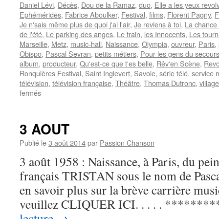
Daniel Lévi
,
Décès
,
Dou de la Ramaz
,
duo
,
Elle a les yeux revol
Ephémérides
,
Fabrice Aboulker
,
Festival
,
films
,
Florent Pagny
,
F
Je n'sais même plus de quoi j'ai l'air
,
Je reviens à toi
,
La chance
de l'été
,
Le parking des anges
,
Le train
,
les Innocents
,
Les tourn
Marseille
,
Metz
,
music-hall
,
Naissance
,
Olympia
,
ouvreur
,
Paris
,
Obispo
,
Pascal Sevran
,
petits métiers
,
Pour les gens du secour
album
,
producteur
,
Qu'est-ce que t'es belle
,
Rêv'en Scène
,
Revo
Ronquières Festival
,
Saint Inglevert
,
Savoie
,
série télé
,
service m
télévision
,
télévision française
,
Théâtre
,
Thomas Dutronc
,
villag
sur
fermés
6
AOUT
3 AOUT
Publié le
3 août 2014
par
Passion Chanson
3 août 1958 : Naissance, à Paris, du pein
français TRISTAN sous le nom de Pasc
en savoir plus sur la brève carrière music
veuillez CLIQUER ICI. . . . . *******
lecture
→