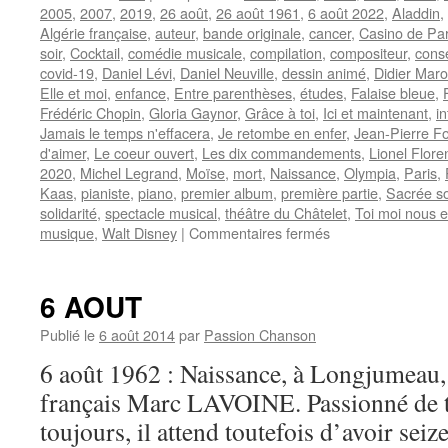
2005
,
2007
,
2019
,
26 août
,
26 août 1961
,
6 août 2022
,
Aladdin
,
Algérie française
,
auteur
,
bande originale
,
cancer
,
Casino de Par
soir
,
Cocktail
,
comédie musicale
,
compilation
,
compositeur
,
cons
covid-19
,
Daniel Lévi
,
Daniel Neuville
,
dessin animé
,
Didier Mar
Elle et moi
,
enfance
,
Entre parenthèses
,
études
,
Falaise bleue
,
Frédéric Chopin
,
Gloria Gaynor
,
Grâce à toi
,
Ici et maintenant
,
i
Jamais le temps n'effacera
,
Je retombe en enfer
,
Jean-Pierre Fo
d'aimer
,
Le coeur ouvert
,
Les dix commandements
,
Lionel Flore
2020
,
Michel Legrand
,
Moïse
,
mort
,
Naissance
,
Olympia
,
Paris
,
Kaas
,
pianiste
,
piano
,
premier album
,
première partie
,
Sacrée so
solidarité
,
spectacle musical
,
théâtre du Châtelet
,
Toi moi nous e
sur
musique
,
Walt Disney
|
Commentaires fermés
LEVI
Daniel
6 AOUT
Publié le
6 août 2014
par
Passion Chanson
6 août 1962 : Naissance, à Longjumeau, 
français Marc LAVOINE. Passionné de t
toujours, il attend toutefois d’avoir seiz