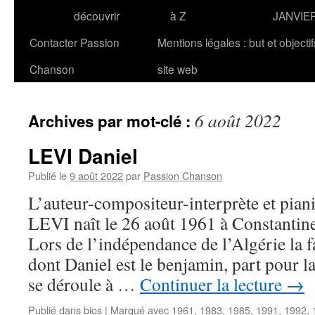
découvrir
à Z
JANVIE
Contacter Passion
Mentions légales : but et objecti
Chanson
site web
6 août 2022
Archives par mot-clé :
LEVI Daniel
Publié le
9 août 2022
par
Passion Chanson
L’auteur-compositeur-interprète et piani
LEVI naît le 26 août 1961 à Constantine
Lors de l’indépendance de l’Algérie la f
dont Daniel est le benjamin, part pour l
se déroule à …
Continuer la lecture
→
Publié dans
bios
|
Marqué avec
1961
,
1983
,
1985
,
1991
,
1992
,