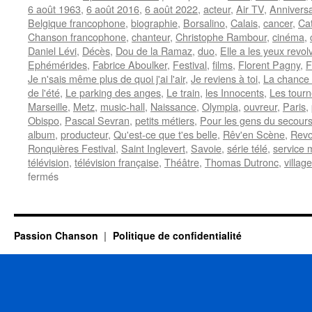
6 août 1963
,
6 août 2016
,
6 août 2022
,
acteur
,
Air TV
,
Anniversa
Belgique francophone
,
biographie
,
Borsalino
,
Calais
,
cancer
,
Ca
Chanson francophone
,
chanteur
,
Christophe Rambour
,
cinéma
,
Daniel Lévi
,
Décès
,
Dou de la Ramaz
,
duo
,
Elle a les yeux revol
Ephémérides
,
Fabrice Aboulker
,
Festival
,
films
,
Florent Pagny
,
F
Je n'sais même plus de quoi j'ai l'air
,
Je reviens à toi
,
La chance
de l'été
,
Le parking des anges
,
Le train
,
les Innocents
,
Les tourn
Marseille
,
Metz
,
music-hall
,
Naissance
,
Olympia
,
ouvreur
,
Paris
,
Obispo
,
Pascal Sevran
,
petits métiers
,
Pour les gens du secour
album
,
producteur
,
Qu'est-ce que t'es belle
,
Rêv'en Scène
,
Revo
Ronquières Festival
,
Saint Inglevert
,
Savoie
,
série télé
,
service m
télévision
,
télévision française
,
Théâtre
,
Thomas Dutronc
,
villag
sur
fermés
6
AOUT
Passion Chanson
Politique de confidentialité