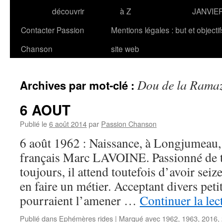
découvrir
à Z
JANVIE
Contacter Passion
Mentions légales : but et objecti
Chanson
site web
Dou de la Rama
Archives par mot-clé :
6 AOUT
Publié le
6 août 2014
par
Passion Chanson
6 août 1962 : Naissance, à Longjumeau, 
français Marc LAVOINE. Passionné de t
toujours, il attend toutefois d’avoir seiz
en faire un métier. Acceptant divers peti
pourraient l’amener …
Continuer la le
Publié dans
Ephémères rides
|
Marqué avec
1962
,
1963
,
2016
,