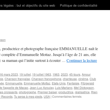
s légales : but et objectifs du site web
Politique de confidentialité
nson
rice, productrice et photographe française EMMANUELLE naît le
ité complète d’Emmanuelle Mottaz. Jusqu’à l’âge de 21 ans, elle
ec sa maman qui l’initie surtout à écouter …
Continuer la lecture
16 mars 2023
,
19 juillet
,
19 juillet 1963
,
1963
,
2023
,
45-tours
,
Amour
hie
,
Chanson française
,
Chanson francophone
,
chanteuse
,
cinéma
,
Club
hée
,
Emmanuelle
,
Emmanuelle Mottaz
,
Etats-Unis
,
Fantaisie
,
Fitzgerald
Je t'appelle de Macao
,
Jean-Luc Azoulay
,
Luis Mariano
,
Mel Dickopson
,
les croissants
,
photographe
,
Premier baiser
,
productrice
,
réalisatrice
,
Rien
sur
r Records
,
Tu seras à mes pieds
,
USA
|
Commentaires fermés
EMMANUELLE