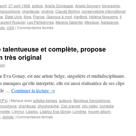
avril
,
27 avril 1958
,
actrice
,
Arielle Dombasle
,
Arielle Sonnery
,
biographie
,
francophone
,
chanteuse
,
cinéma
,
Claude Bolling
,
conservatoire international
ue
,
Etats-Unis
,
films
,
France
,
Glamour à mort
,
Hartford
,
Héléna Noguerra
,
Il
Laurent Ruquier
,
Les Parisiennes
,
Mareva Galanter
,
Mexique
,
Naissance
,
sur
tre
,
USA
|
Commentaires fermés
DOMBASLE
Arielle
e talentueuse et complète, propose
 très original
son
Eva Gonay, est une artiste belge, singulière et multidisciplinaire.
s musiques qu’elle interprète, elle est aussi réalisatrice de ses clips
ce de …
Continuer la lecture
→
EP's)
|
Marqué avec
artistes belges
,
auteure
,
Belgique francophone
,
ancophone
,
chanteuse
,
chorégraphe
,
Ciel orangé
,
clip vidéo
,
comédie
erprète
,
L'ennui
,
Lisalou
,
Lisalou Eva Gonay
,
Londres
,
nouvel album
,
sur
e
,
styliste
|
Commentaires fermés
LISALOU,
artiste
belge