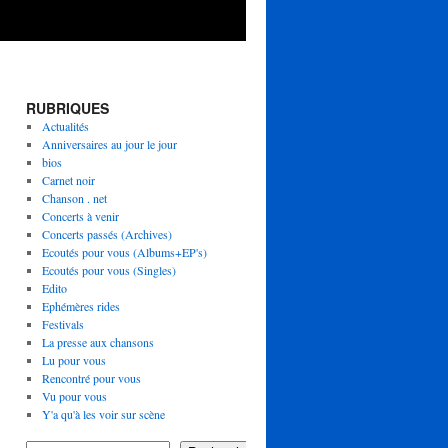
RUBRIQUES
Actualités
Anniversaires au jour le jour
bios
Carnet noir
Chanson . net
Concerts à venir
Concerts passés (Archives)
Ecoutés pour vous (Albums+EP's)
Ecoutés pour vous (Singles)
Edito
Ephémères rides
Festivals
La presse aux chansons
Lu pour vous
Rencontré pour vous
Vu pour vous
Y'a qu'à les voir sur scène