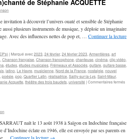
en)chanté de Stéphanie ACQUETTE
talentueuse
et
anson
complète,
propose
 invitation à découvrir l’univers ouaté et sensible de Stéphanie
« Censure »
e aussi plusieurs instruments de musique, y déploie un imaginaire
:
age. Avec des influences nettes de pop et, …
Continuer la lecture
un
album
très
original
EP's)
|
Marqué avec
2023
,
24 février
,
24 février 2023
,
Armentières
,
art
i
,
Chanson française
,
Chanson francophone
,
chanteuse
,
cinéma
,
clip vidéo
,
ma
,
études
,
études musicales
,
Frémeaux et Associés
,
guitare
,
guitare basse
,
ais
,
latino
,
Le Havre
,
musicienne
,
Nord de la France
,
nostalgie
,
nouvel
,
poésie
,
pop
,
Quartier Latin
,
réalisatrice
,
Sailly-sur-la-Lys
,
Saint-Maur
,
sur
anie Acquette
,
théâtre des trois baudets
,
université
|
Commentaires fermés
Le
superbe
cinéma
(en)cha
de
son
Stéphan
ACQUE
on SARRAUT naît le 13 août 1938 à Saïgon en Indochine française
e d’Indochine éclate en 1946, elle est envoyée par ses parents en
 une …
Continuer la lecture
→