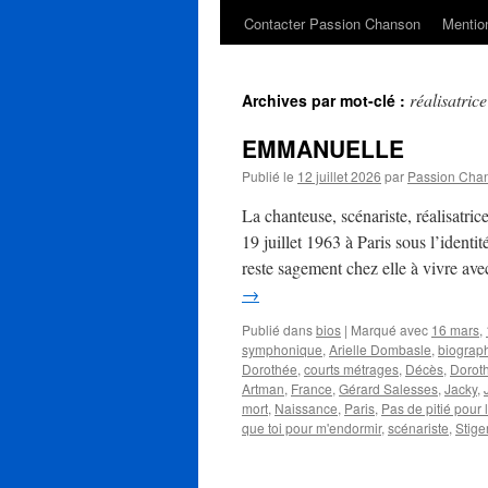
Contacter Passion Chanson
Mention
réalisatrice
Archives par mot-clé :
EMMANUELLE
Publié le
12 juillet 2026
par
Passion Cha
La chanteuse, scénariste, réalisat
19 juillet 1963 à Paris sous l’ident
reste sagement chez elle à vivre av
→
Publié dans
bios
|
Marqué avec
16 mars
,
symphonique
,
Arielle Dombasle
,
biograp
Dorothée
,
courts métrages
,
Décès
,
Dorot
Artman
,
France
,
Gérard Salesses
,
Jacky
,
mort
,
Naissance
,
Paris
,
Pas de pitié pour 
que toi pour m'endormir
,
scénariste
,
Stige