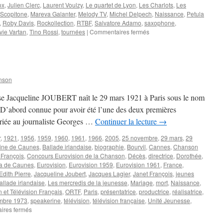
ox
,
Julien Clerc
,
Laurent Voulzy
,
Le quartet de Lyon
,
Les Charlots
,
Les
Scopitone
,
Mareva Galanter
,
Melody TV
,
Michel Delpech
,
Naissance
,
Petula
,
Roby Davis
,
Rockollection
,
RTBF
,
Salvatore Adamo
,
saxophone
,
sur
vie Vartan
,
Tino Rossi
,
tournées
|
Commentaires fermés
DAVIS-
BOYER
Daidy
nson
aise Jacqueline JOUBERT naît le 29 mars 1921 à Paris sous le nom
 D’abord connue pour avoir été l’une des deux premières
mariée au journaliste Georges …
Continuer la lecture
→
r
,
1921
,
1956
,
1959
,
1960
,
1961
,
1966
,
2005
,
25 novembre
,
29 mars
,
29
ine de Caunes
,
Ballade irlandaise
,
biographie
,
Bourvil
,
Cannes
,
Chanson
François
,
Concours Eurovision de la Chanson
,
Décès
,
directrice
,
Dorothée
,
 de Caunes
,
Eurovision
,
Eurovision 1959
,
Eurovision 1961
,
France
,
Edith Pierre
,
Jacqueline Joubert
,
Jacques Lagier
,
Janet François
,
jeunes
allade irlandaise
,
Les mercredis de la jeunesse
,
Mariage
,
mort
,
Naissance
,
n et Télévision Français
,
ORTF
,
Paris
,
présentatrice
,
productrice
,
réalisatrice
,
mbre 1973
,
speakerine
,
télévision
,
télévision française
,
Unité Jeunesse
,
sur
ires fermés
JOUBERT