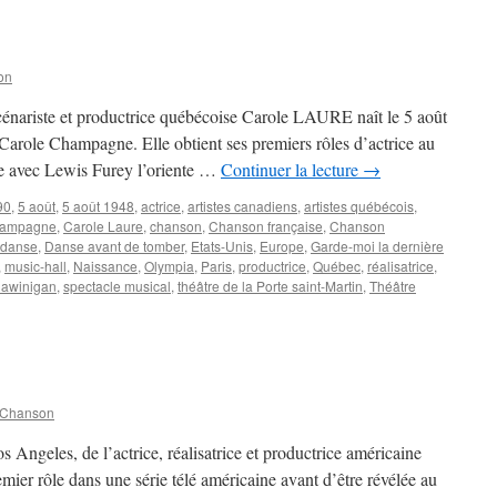
Jacqueline
on
 scénariste et productrice québécoise Carole LAURE naît le 5 août
arole Champagne. Elle obtient ses premiers rôles d’actrice au
e avec Lewis Furey l’oriente …
Continuer la lecture
→
90
,
5 août
,
5 août 1948
,
actrice
,
artistes canadiens
,
artistes québécois
,
hampagne
,
Carole Laure
,
chanson
,
Chanson française
,
Chanson
danse
,
Danse avant de tomber
,
Etats-Unis
,
Europe
,
Garde-moi la dernière
,
music-hall
,
Naissance
,
Olympia
,
Paris
,
productrice
,
Québec
,
réalisatrice
,
awinigan
,
spectacle musical
,
théâtre de la Porte saint-Martin
,
Théâtre
RE
le
 Chanson
Angeles, de l’actrice, réalisatrice et productrice américaine
ier rôle dans une série télé américaine avant d’être révélée au