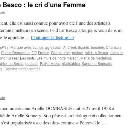
e Besco : le cri d’une Femme
son
alent, elle est aussi connue pour avoir été l’une des artistes à
certains metteurs en scène. Isild Le Besco a toujours vécu dans un
 elle apprécie …
Continuer la lecture
→
EP's)
|
Marqué avec
actrice
,
agression
,
Andréel
,
Bosnie
,
bosnien
,
Chanson
,
Émilie Dequenne
,
FIP
,
France
,
France Inter
,
guitare
,
Isild Le Besco
,
Josiane
onor Graser
,
Les mots
,
Les murs de notre maison
,
Maria de Medeiros
,
trick Le Bosco
,
podcast
,
Rafko Mekic
,
réalisatrice
,
Sandrine Bonnaire
,
sur
on
|
Commentaires fermés
« Les
mots »
d’Isild
Le
Besco
son
:
le
e franco-américaine Arielle DOMBASLE naît le 27 avril 1958 à
cri
ité de Arielle Sonnery. Son père est archéologue et collectionneur
d’une
 s’est popularisée avec des films comme « Perceval le …
Femme