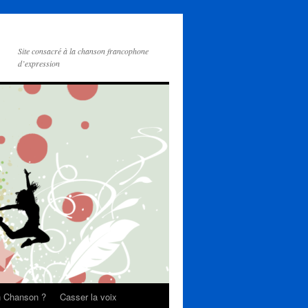
Site consacré à la chanson francophone
d’expression
on Chanson ?
Casser la voix