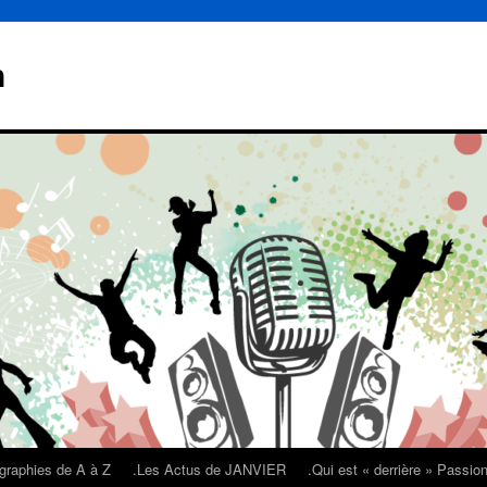
n
graphies de A à Z
.Les Actus de JANVIER
.Qui est « derrière » Passi