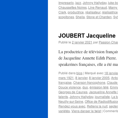
Impresario
,
jazz
,
Johnny Hallyday
,
juke-b
Chaussettes Noires
,
Line Renaud
,
Mamy 
Clark
,
productrice
,
réalisateur
,
réalisatrice
scopitones
,
Sheila
,
Stone et Charden
,
Syl
JOUBERT Jacqueline
Publié le
2 janvier 2021
par
Passion Cha
La productrice de télévision franç
de Jacqueline Annette Edith Pierre.
speakerines françaises, elle a été 
Publié dans
bios
|
Marqué avec
18 janvie
mars 1921
,
8 janvier
,
8 janvier 2005
,
Anto
française
,
Chanson francophone
,
Claude 
Douce violence
,
duo
,
émission télé
,
Emma
Georges de Caunes
,
Jacqueline Annette 
talents
,
Johnny Hallyday
,
journaliste
,
La b
Neuilly-sur-Seine
,
Office de Radiodiffusio
Rendez-vous avec
,
Retiens la nuit
,
septe
variétés
,
Viens danser le twist
|
Commenta