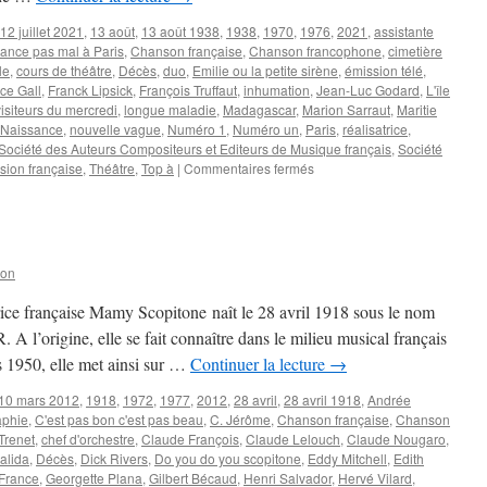
12 juillet 2021
,
13 août
,
13 août 1938
,
1938
,
1970
,
1976
,
2021
,
assistante
ance pas mal à Paris
,
Chanson française
,
Chanson francophone
,
cimetière
le
,
cours de théâtre
,
Décès
,
duo
,
Emilie ou la petite sirène
,
émission télé
,
ce Gall
,
Franck Lipsick
,
François Truffaut
,
inhumation
,
Jean-Luc Godard
,
L'île
isiteurs du mercredi
,
longue maladie
,
Madagascar
,
Marion Sarraut
,
Maritie
Naissance
,
nouvelle vague
,
Numéro 1
,
Numéro un
,
Paris
,
réalisatrice
,
Société des Auteurs Compositeurs et Editeurs de Musique français
,
Société
sur
ision française
,
Théâtre
,
Top à
|
Commentaires fermés
SARRAUT
Marion
son
trice française Mamy Scopitone naît le 28 avril 1918 sous le nom
’origine, elle se fait connaître dans le milieu musical français
s 1950, elle met ainsi sur …
Continuer la lecture
→
10 mars 2012
,
1918
,
1972
,
1977
,
2012
,
28 avril
,
28 avril 1918
,
Andrée
aphie
,
C'est pas bon c'est pas beau
,
C. Jérôme
,
Chanson française
,
Chanson
Trenet
,
chef d'orchestre
,
Claude François
,
Claude Lelouch
,
Claude Nougaro
,
alida
,
Décès
,
Dick Rivers
,
Do you do you scopitone
,
Eddy Mitchell
,
Edith
France
,
Georgette Plana
,
Gilbert Bécaud
,
Henri Salvador
,
Hervé Vilard
,