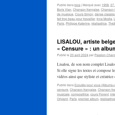
Publié dans
bios
|
Marqué avec
1958
,
27 
Boris Vian
,
Chanson française
,
Chanson 
de musique
,
Cours Simon
,
danse classiq
fait trop beau pour travailler
,
Inna Modja
,
Paris
,
Philippe Katerine
,
réalisatrice
,
Théâ
LISALOU, artiste belg
« Censure » : un album
Publié le
20 avril 2024
par
Passion Chan
Lisalou, de son nom complet Lisalou 
Si elle signe les textes et compose le
vidéos ainsi que styliste et créatri
Publié dans
Ecoutés pour vous (Albums+
censure
,
Chanson française
,
Chanson fr
musicale
,
compositrice
,
cours Florent
,
int
Origami
,
Paris
,
premier album
,
réalisatric