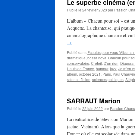
Le superbe cinéma (
Publié le
24 février 2023
par
Passion Ch
L’album « Chacun pour soi » est une
Acquette. La chanteuse, qui pratiqu
cinématographique chamarré et vint
→
Publié dans
Ecoutés pour vous (Albums+
dramatique
,
bossa nova
,
Chacun pour so
conservatoire
,
Créteil
,
D'un rien
,
Diapora
Hauts de France
,
humour
,
jazz
,
Je m'en v
album
,
octobre 2021
,
Paris
,
Paul Chauvin
science-fiction
,
sciences politiques
,
Stéph
SARRAUT Marion
Publié le
22 juin 2022
par
Passion Chan
La réalisatrice de télévision Mari
(actuel Vietnam). Alors que la guerr
France où elle est scolarisée dans