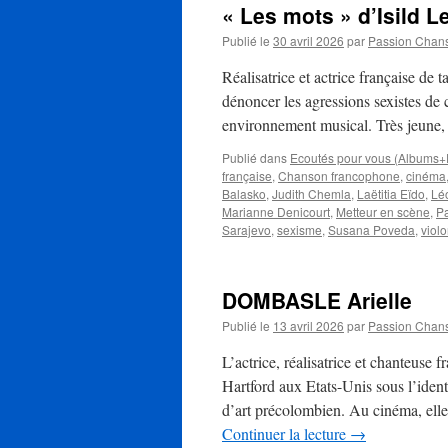
« Les mots » d’Isild L
Publié le
30 avril 2026
par
Passion Chan
Réalisatrice et actrice française de t
dénoncer les agressions sexistes de 
environnement musical. Très jeune,
Publié dans
Ecoutés pour vous (Albums+
française
,
Chanson francophone
,
cinéma
Balasko
,
Judith Chemla
,
Laëtitia Eïdo
,
Lé
Marianne Denicourt
,
Metteur en scène
,
Pa
Sarajevo
,
sexisme
,
Susana Poveda
,
viol
DOMBASLE Arielle
Publié le
13 avril 2026
par
Passion Chan
L’actrice, réalisatrice et chanteus
Hartford aux Etats-Unis sous l’ident
d’art précolombien. Au cinéma, elle
Continuer la lecture
→