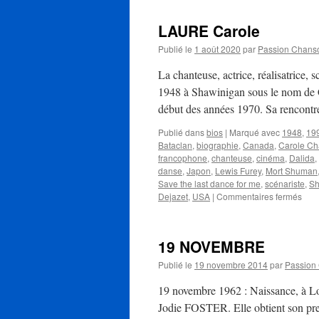
LAURE Carole
Publié le
1 août 2020
par
Passion Chans
La chanteuse, actrice, réalisatrice,
1948 à Shawinigan sous le nom de C
début des années 1970. Sa rencontr
Publié dans
bios
|
Marqué avec
1948
,
19
Bataclan
,
biographie
,
Canada
,
Carole C
francophone
,
chanteuse
,
cinéma
,
Dalida
,
danse
,
Japon
,
Lewis Furey
,
Mort Shuman
Save the last dance for me
,
scénariste
,
Sh
sur
Dejazet
,
USA
|
Commentaires fermés
LAU
Caro
19 NOVEMBRE
Publié le
19 novembre 2014
par
Passion
19 novembre 1962 : Naissance, à Los 
Jodie FOSTER. Elle obtient son prem