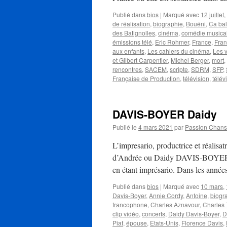
Publié dans
bios
|
Marqué avec
12 juillet
,
de réalisation
,
biographie
,
Bouéni
,
Ca bal
des Batignolles
,
cinéma
,
comédie musica
émissions télé
,
Eric Rohmer
,
France
,
Fran
aux enfants
,
Les cahiers du cinéma
,
Les v
et Gilbert Carpentier
,
Michel Berger
,
mort
,
rencontres
,
SACEM
,
scripte
,
SDRM
,
SFP
,
Française de Production
,
télévision
,
télév
DAVIS-BOYER Daidy
Publié le
4 mars 2021
par
Passion Chan
L’impresario, productrice et réalisa
d’Andrée ou Daidy DAVIS-BOYER. A l
en étant imprésario. Dans les année
Publié dans
bios
|
Marqué avec
10 mars
,
Davis-Boyer
,
Annie Cordy
,
Antoine
,
biogr
francophone
,
Charles Aznavour
,
Charles 
clip vidéo
,
concerts
,
Daidy Davis-Boyer
,
D
Piaf
,
épouse
,
Etats-Unis
,
Florence Davis
,