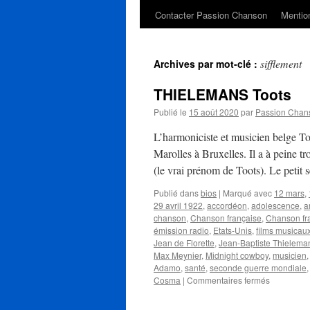
Contacter Passion Chanson
Mention
sifflement
Archives par mot-clé :
THIELEMANS Toots
Publié le
15 août 2020
par
Passion Chan
L’harmoniciste et musicien belge T
Marolles à Bruxelles. Il a à peine t
(le vrai prénom de Toots). Le peti
Publié dans
bios
|
Marqué avec
12 mars
,
29 avril 1922
,
accordéon
,
adolescence
,
a
chanson
,
Chanson française
,
Chanson f
émission radio
,
Etats-Unis
,
films musicau
Jean de Florette
,
Jean-Baptiste Thielema
Max Meynier
,
Midnight cowboy
,
musicien
Adamo
,
santé
,
seconde guerre mondiale
sur
Cosma
|
Commentaires fermés
THIELEM
Toots