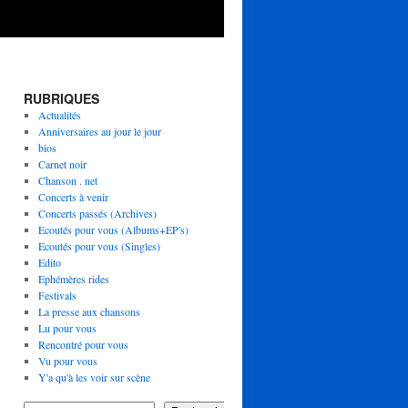
RUBRIQUES
Actualités
Anniversaires au jour le jour
bios
Carnet noir
Chanson . net
Concerts à venir
Concerts passés (Archives)
Ecoutés pour vous (Albums+EP's)
Ecoutés pour vous (Singles)
Edito
Ephémères rides
Festivals
La presse aux chansons
Lu pour vous
Rencontré pour vous
Vu pour vous
Y'a qu'à les voir sur scène