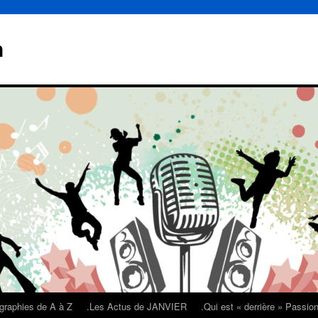
n
graphies de A à Z
.Les Actus de JANVIER
.Qui est « derrière » Passi