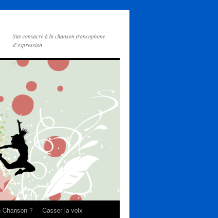
Site consacré à la chanson francophone
d’expression
on Chanson ?
Casser la voix