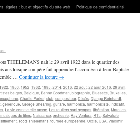
s légales : but et objectifs du site web
Politique de confidentialité
son
oots THIELEMANS naît le 29 avril 1922 dans le quartier des
rois ans lorsque son père fait apprendre l’accordéon à Jean-Baptiste
t semble …
Continuer la lecture
→
1922
,
1950
,
1952
,
1962
,
1995
,
2014
,
2016
,
22 août
,
22 août 2016
,
29 avril
,
rtistes belges
,
Belgique
,
Benny Goodman
,
biographie
,
Bluesette
,
Bruxelles
,
rancophone
,
Charlie Parker
,
club
,
compositeur
,
Décès
,
Django Reinhardt
,
x
,
générique
,
George Shearing
,
guitare
,
harmonica
,
harmoniciste
,
indicatif
,
ns
,
La vie comme elle passe
,
Les routiers sont sympas
,
libération
,
Marolles
,
,
musiques de films
,
Naissance
,
orchestre
,
Ray Ventura
,
RTL
,
Salvatore
,
sifflement
,
Toots Thielemans
,
tournée européenne
,
Uccle
,
USA
,
Vladimir
ANS