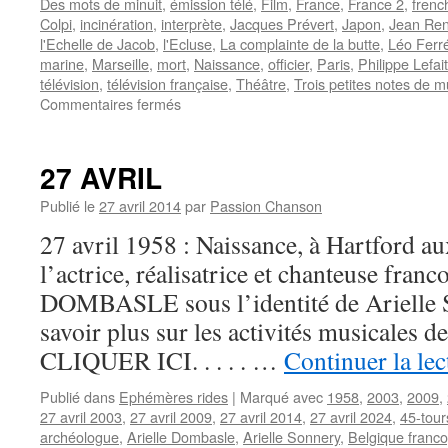
Des mots de minuit
,
émission télé
,
Film
,
France
,
France 2
,
frenc
Colpi
,
incinération
,
interprète
,
Jacques Prévert
,
Japon
,
Jean Ren
l'Echelle de Jacob
,
l'Ecluse
,
La complainte de la butte
,
Léo Ferr
marine
,
Marseille
,
mort
,
Naissance
,
officier
,
Paris
,
Philippe Lefait
télévision
,
télévision française
,
Théâtre
,
Trois petites notes de 
sur
Commentaires fermés
VAUCAIRE
Cora
27 AVRIL
Publié le
27 avril 2014
par
Passion Chanson
27 avril 1958 : Naissance, à Hartford au
l’actrice, réalisatrice et chanteuse fran
DOMBASLE sous l’identité de Arielle 
savoir plus sur les activités musicales de 
CLIQUER ICI. . . . . …
Continuer la le
Publié dans
Ephémères rides
|
Marqué avec
1958
,
2003
,
2009
,
27 avril 2003
,
27 avril 2009
,
27 avril 2014
,
27 avril 2024
,
45-tour
archéologue
,
Arielle Dombasle
,
Arielle Sonnery
,
Belgique franc