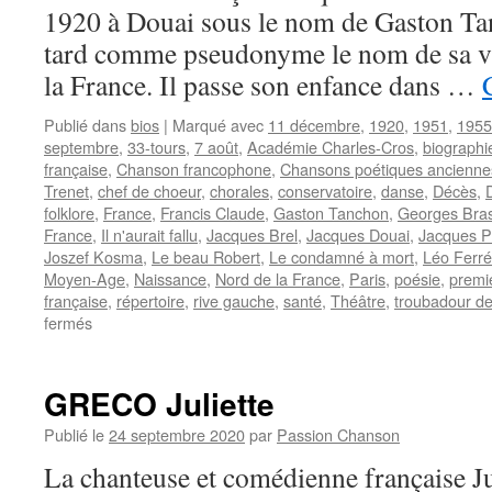
1920 à Douai sous le nom de Gaston Tan
tard comme pseudonyme le nom de sa vi
la France. Il passe son enfance dans …
Publié dans
bios
|
Marqué avec
11 décembre
,
1920
,
1951
,
1955
septembre
,
33-tours
,
7 août
,
Académie Charles-Cros
,
biographi
française
,
Chanson francophone
,
Chansons poétiques ancienne
Trenet
,
chef de choeur
,
chorales
,
conservatoire
,
danse
,
Décès
,
folklore
,
France
,
Francis Claude
,
Gaston Tanchon
,
Georges Bra
France
,
Il n'aurait fallu
,
Jacques Brel
,
Jacques Douai
,
Jacques P
Joszef Kosma
,
Le beau Robert
,
Le condamné à mort
,
Léo Ferré
Moyen-Age
,
Naissance
,
Nord de la France
,
Paris
,
poésie
,
premi
française
,
répertoire
,
rive gauche
,
santé
,
Théâtre
,
troubadour d
sur
fermés
DOUAI
Jacques
GRECO Juliette
Publié le
24 septembre 2020
par
Passion Chanson
La chanteuse et comédienne française J