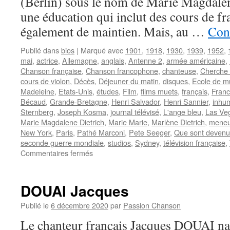
(Berlin) sous le nom de Marie Magdalene
une éducation qui inclut des cours de fra
également de maintien. Mais, au …
Cont
Publié dans
bios
|
Marqué avec
1901
,
1918
,
1930
,
1939
,
1952
,
mai
,
actrice
,
Allemagne
,
anglais
,
Antenne 2
,
armée américaine
,
Chanson française
,
Chanson francophone
,
chanteuse
,
Cherche 
cours de violon
,
Décès
,
Déjeuner du matin
,
disques
,
Ecole de mu
Madeleine
,
Etats-Unis
,
études
,
Film
,
films muets
,
français
,
Franc
Bécaud
,
Grande-Bretagne
,
Henri Salvador
,
Henri Sannier
,
inhu
Sternberg
,
Joseph Kosma
,
journal télévisé
,
L'ange bleu
,
Las Ve
Marie Magdalene Dietrich
,
Marie Marie
,
Marlène Dietrich
,
meneu
New York
,
Paris
,
Pathé Marconi
,
Pete Seeger
,
Que sont devenue
seconde guerre mondiale
,
studios
,
Sydney
,
télévision française
,
sur
Commentaires fermés
DIETRICH
Marlène
DOUAI Jacques
Publié le
6 décembre 2020
par
Passion Chanson
Le chanteur français Jacques DOUAI na