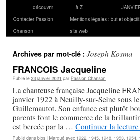
découvrir
à Z
JANVIE
Contacter Passion
Mentions légales : but et objecti
Chanson
site web
Joseph Kosma
Archives par mot-clé :
FRANCOIS Jacqueline
Publié le
23 janvier 2021
par
Passion Chanson
La chanteuse française Jacqueline FRA
janvier 1922 à Neuilly-sur-Seine sous l
Guillemautot. Son enfance est plutôt bo
parents font le commerce de la brillant
est bercée par la …
Continuer la lectur
Publié dans
bios
|
Marqué avec
1922
,
1945
,
1948
,
1953
,
1954
,