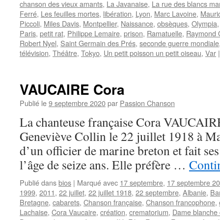
chanson des vieux amants
,
La Javanaise
,
La rue des blancs ma
Ferré
,
Les feuilles mortes
,
libération
,
Lyon
,
Marc Lavoine
,
Mauri
Piccoli
,
Miles Davis
,
Montpellier
,
Naissance
,
obsèques
,
Olympia
Paris
,
petit rat
,
Philippe Lemaire
,
prison
,
Ramatuelle
,
Raymond 
Robert Nyel
,
Saint Germain des Prés
,
seconde guerre mondiale
télévision
,
Théâtre
,
Tokyo
,
Un petit poisson un petit oiseau
,
Var
|
VAUCAIRE Cora
Publié le
9 septembre 2020
par
Passion Chanson
La chanteuse française Cora VAUCAIRE
Geneviève Collin le 22 juillet 1918 à Mars
d’un officier de marine breton et fait ses
l’âge de seize ans. Elle préfère …
Contin
Publié dans
bios
|
Marqué avec
17 septembre
,
17 septembre 2
1999
,
2011
,
22 juillet
,
22 juillet 1918
,
22 septembre
,
Albanie
,
Ba
Bretagne
,
cabarets
,
Chanson française
,
Chanson francophone
,
Lachaise
,
Cora Vaucaire
,
création
,
crematorium
,
Dame blanche 