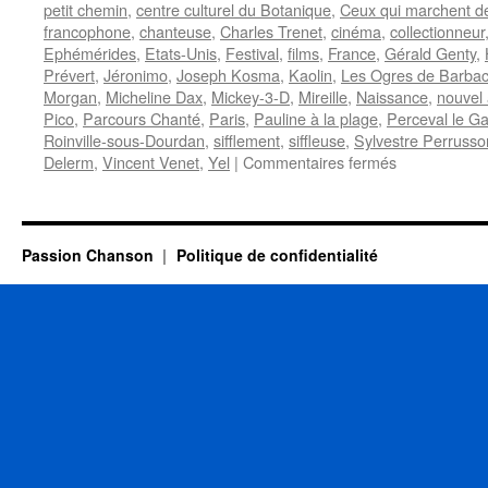
petit chemin
,
centre culturel du Botanique
,
Ceux qui marchent d
francophone
,
chanteuse
,
Charles Trenet
,
cinéma
,
collectionneur
Ephémérides
,
Etats-Unis
,
Festival
,
films
,
France
,
Gérald Genty
,
Prévert
,
Jéronimo
,
Joseph Kosma
,
Kaolin
,
Les Ogres de Barba
Morgan
,
Micheline Dax
,
Mickey-3-D
,
Mireille
,
Naissance
,
nouvel
Pico
,
Parcours Chanté
,
Paris
,
Pauline à la plage
,
Perceval le Ga
Roinville-sous-Dourdan
,
sifflement
,
siffleuse
,
Sylvestre Perrusso
sur
Delerm
,
Vincent Venet
,
Yel
|
Commentaires fermés
27
AVRIL
Passion Chanson
Politique de confidentialité