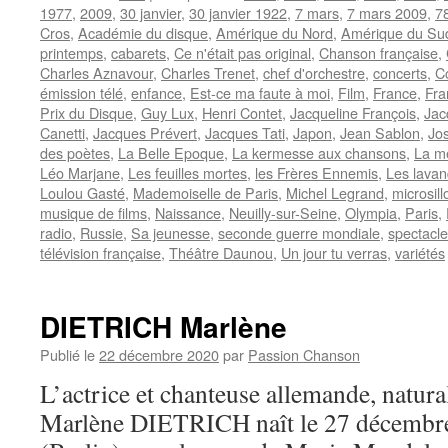
1977
,
2009
,
30 janvier
,
30 janvier 1922
,
7 mars
,
7 mars 2009
,
7
Cros
,
Académie du disque
,
Amérique du Nord
,
Amérique du Su
printemps
,
cabarets
,
Ce n'était pas original
,
Chanson française
,
Charles Aznavour
,
Charles Trenet
,
chef d'orchestre
,
concerts
,
C
émission télé
,
enfance
,
Est-ce ma faute à moi
,
Film
,
France
,
Fra
Prix du Disque
,
Guy Lux
,
Henri Contet
,
Jacqueline François
,
Jac
Canetti
,
Jacques Prévert
,
Jacques Tati
,
Japon
,
Jean Sablon
,
Jo
des poètes
,
La Belle Epoque
,
La kermesse aux chansons
,
La m
Léo Marjane
,
Les feuilles mortes
,
les Frères Ennemis
,
Les lavan
Loulou Gasté
,
Mademoiselle de Paris
,
Michel Legrand
,
microsill
musique de films
,
Naissance
,
Neuilly-sur-Seine
,
Olympia
,
Paris
,
radio
,
Russie
,
Sa jeunesse
,
seconde guerre mondiale
,
spectacl
télévision française
,
Théâtre Daunou
,
Un jour tu verras
,
variétés
DIETRICH Marlène
Publié le
22 décembre 2020
par
Passion Chanson
L’actrice et chanteuse allemande, natura
Marlène DIETRICH naît le 27 décembr