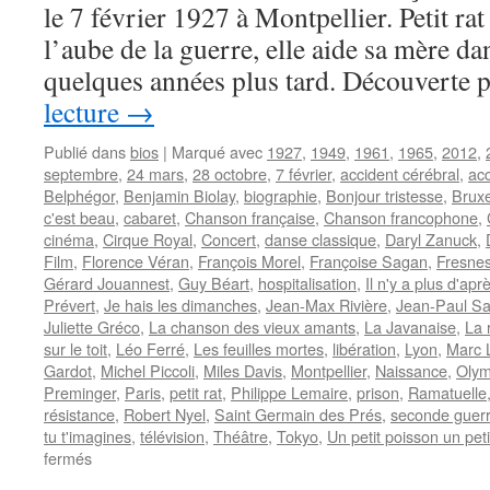
le 7 février 1927 à Montpellier. Petit rat
l’aube de la guerre, elle aide sa mère da
quelques années plus tard. Découverte 
lecture
→
Publié dans
bios
|
Marqué avec
1927
,
1949
,
1961
,
1965
,
2012
,
septembre
,
24 mars
,
28 octobre
,
7 février
,
accident cérébral
,
ac
Belphégor
,
Benjamin Biolay
,
biographie
,
Bonjour tristesse
,
Bruxe
c'est beau
,
cabaret
,
Chanson française
,
Chanson francophone
,
cinéma
,
Cirque Royal
,
Concert
,
danse classique
,
Daryl Zanuck
,
Film
,
Florence Véran
,
François Morel
,
Françoise Sagan
,
Fresne
Gérard Jouannest
,
Guy Béart
,
hospitalisation
,
Il n'y a plus d'apr
Prévert
,
Je hais les dimanches
,
Jean-Max Rivière
,
Jean-Paul Sa
Juliette Gréco
,
La chanson des vieux amants
,
La Javanaise
,
La 
sur le toit
,
Léo Ferré
,
Les feuilles mortes
,
libération
,
Lyon
,
Marc 
Gardot
,
Michel Piccoli
,
Miles Davis
,
Montpellier
,
Naissance
,
Olym
Preminger
,
Paris
,
petit rat
,
Philippe Lemaire
,
prison
,
Ramatuelle
résistance
,
Robert Nyel
,
Saint Germain des Prés
,
seconde guer
tu t'imagines
,
télévision
,
Théâtre
,
Tokyo
,
Un petit poisson un pet
sur
fermés
GRECO